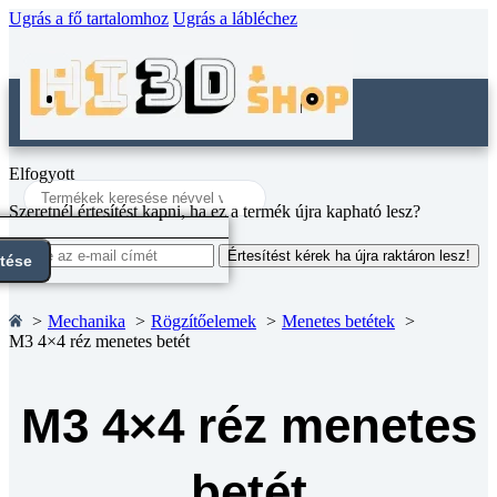
Ugrás a fő tartalomhoz
Ugrás a lábléchez
Elfogyott
Search
...
Szeretnél értesítést kapni, ha ez a termék újra kapható lesz?
Értesítést kérek ha újra raktáron lesz!
ntése
Mechanika
Rögzítőelemek
Menetes betétek
M3 4×4 réz menetes betét
M3 4×4 réz menetes
betét