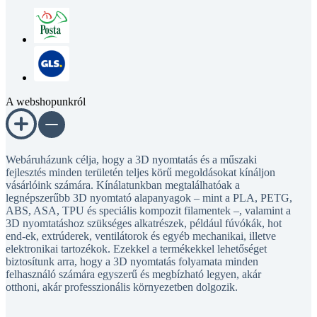
A webshopunkról
Webáruházunk célja, hogy a 3D nyomtatás és a műszaki
fejlesztés minden területén teljes körű megoldásokat kínáljon
vásárlóink számára. Kínálatunkban megtalálhatóak a
legnépszerűbb 3D nyomtató alapanyagok – mint a PLA, PETG,
ABS, ASA, TPU és speciális kompozit filamentek –, valamint a
3D nyomtatáshoz szükséges alkatrészek, például fúvókák, hot
end-ek, extrúderek, ventilátorok és egyéb mechanikai, illetve
elektronikai tartozékok. Ezekkel a termékekkel lehetőséget
biztosítunk arra, hogy a 3D nyomtatás folyamata minden
felhasználó számára egyszerű és megbízható legyen, akár
otthoni, akár professzionális környezetben dolgozik.