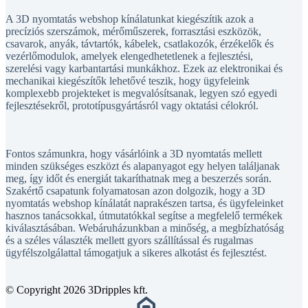
A 3D nyomtatás webshop kínálatunkat kiegészítik azok a
precíziós szerszámok, mérőműszerek, forrasztási eszközök,
csavarok, anyák, távtartók, kábelek, csatlakozók, érzékelők és
vezérlőmodulok, amelyek elengedhetetlenek a fejlesztési,
szerelési vagy karbantartási munkákhoz. Ezek az elektronikai és
mechanikai kiegészítők lehetővé teszik, hogy ügyfeleink
komplexebb projekteket is megvalósítsanak, legyen szó egyedi
fejlesztésekről, prototípusgyártásról vagy oktatási célokról.
Fontos számunkra, hogy vásárlóink a 3D nyomtatás mellett
minden szükséges eszközt és alapanyagot egy helyen találjanak
meg, így időt és energiát takaríthatnak meg a beszerzés során.
Szakértő csapatunk folyamatosan azon dolgozik, hogy a 3D
nyomtatás webshop kínálatát naprakészen tartsa, és ügyfeleinket
hasznos tanácsokkal, útmutatókkal segítse a megfelelő termékek
kiválasztásában. Webáruházunkban a minőség, a megbízhatóság
és a széles választék mellett gyors szállítással és rugalmas
ügyfélszolgálattal támogatjuk a sikeres alkotást és fejlesztést.
© Copyright 2026 3Dripples kft.