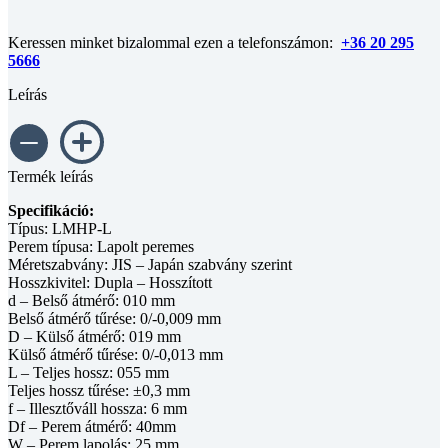
Keressen minket bizalommal ezen a telefonszámon:
+36 20 295
5666
Leírás
Termék leírás
Specifikáció:
Típus: LMHP-L
Perem típusa: Lapolt peremes
Méretszabvány: JIS – Japán szabvány szerint
Hosszkivitel: Dupla – Hosszított
d – Belső átmérő: 010 mm
Belső átmérő tűrése: 0/-0,009 mm
D – Külső átmérő: 019 mm
Külső átmérő tűrése: 0/-0,013 mm
L – Teljes hossz: 055 mm
Teljes hossz tűrése: ±0,3 mm
f – Illesztőváll hossza: 6 mm
Df – Perem átmérő: 40mm
W – Perem lapolás: 25 mm