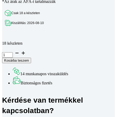
*Az árak az ÁFÁ-t tartalmazzák
Csak 18 a készleten
Kiszállitás: 2026-08-10
Teljes leírás megtekintése
18 készleten
LMHP10LUU
peremes
Kosárba teszem
hosszított
lineáris
csapágy
14 munkanapos visszaküldés
mennyiség
Biztonságos fizetés
Kérdése van termékkel
kapcsolatban?