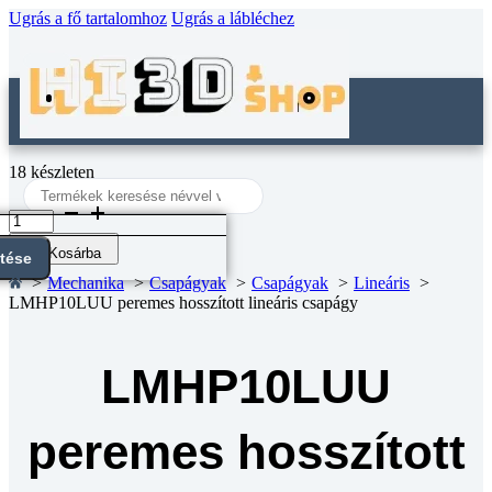
Ugrás a fő tartalomhoz
Ugrás a lábléchez
18 készleten
Search
...
LMHP10LUU
peremes
hosszított
Kosárba
ntése
lineáris
Mechanika
Csapágyak
Csapágyak
Lineáris
csapágy
LMHP10LUU peremes hosszított lineáris csapágy
mennyiség
LMHP10LUU
peremes hosszított