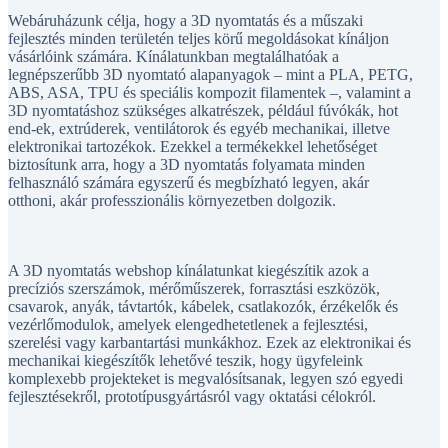
Webáruházunk célja, hogy a 3D nyomtatás és a műszaki
fejlesztés minden területén teljes körű megoldásokat kínáljon
vásárlóink számára. Kínálatunkban megtalálhatóak a
legnépszerűbb 3D nyomtató alapanyagok – mint a PLA, PETG,
ABS, ASA, TPU és speciális kompozit filamentek –, valamint a
3D nyomtatáshoz szükséges alkatrészek, például fúvókák, hot
end-ek, extrúderek, ventilátorok és egyéb mechanikai, illetve
elektronikai tartozékok. Ezekkel a termékekkel lehetőséget
biztosítunk arra, hogy a 3D nyomtatás folyamata minden
felhasználó számára egyszerű és megbízható legyen, akár
otthoni, akár professzionális környezetben dolgozik.
A 3D nyomtatás webshop kínálatunkat kiegészítik azok a
precíziós szerszámok, mérőműszerek, forrasztási eszközök,
csavarok, anyák, távtartók, kábelek, csatlakozók, érzékelők és
vezérlőmodulok, amelyek elengedhetetlenek a fejlesztési,
szerelési vagy karbantartási munkákhoz. Ezek az elektronikai és
mechanikai kiegészítők lehetővé teszik, hogy ügyfeleink
komplexebb projekteket is megvalósítsanak, legyen szó egyedi
fejlesztésekről, prototípusgyártásról vagy oktatási célokról.