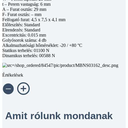
t – Perem vastagság: 6 mm
A – Furat osztás: 29 mm
F- Furat osztás: – mm
Felfogató furat: 4,5 x 7,5 x 4,1 mm
Előfeszítés: Standard
Elrendezés: Standard
Excentricitás: 0.015 mm
Golyósorok száma: 4 db
Alkalmazhatósági hőmérséklet: -20 / +80 °C
Statikus terhelés: 01100 N
Dinamikus terhelés: 00588 N
Értékelések
Amit rólunk mondanak