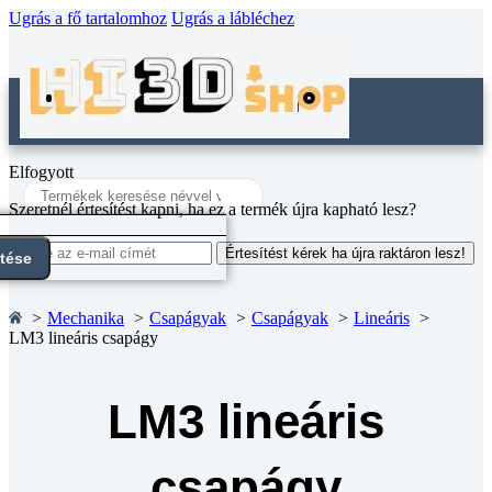
Ugrás a fő tartalomhoz
Ugrás a lábléchez
Elfogyott
Search
...
Szeretnél értesítést kapni, ha ez a termék újra kapható lesz?
Értesítést kérek ha újra raktáron lesz!
ntése
Mechanika
Csapágyak
Csapágyak
Lineáris
LM3 lineáris csapágy
LM3 lineáris
csapágy