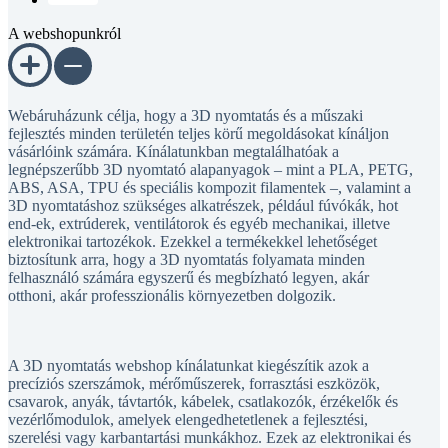
A webshopunkról
Webáruházunk célja, hogy a 3D nyomtatás és a műszaki
fejlesztés minden területén teljes körű megoldásokat kínáljon
vásárlóink számára. Kínálatunkban megtalálhatóak a
legnépszerűbb 3D nyomtató alapanyagok – mint a PLA, PETG,
ABS, ASA, TPU és speciális kompozit filamentek –, valamint a
3D nyomtatáshoz szükséges alkatrészek, például fúvókák, hot
end-ek, extrúderek, ventilátorok és egyéb mechanikai, illetve
elektronikai tartozékok. Ezekkel a termékekkel lehetőséget
biztosítunk arra, hogy a 3D nyomtatás folyamata minden
felhasználó számára egyszerű és megbízható legyen, akár
otthoni, akár professzionális környezetben dolgozik.
A 3D nyomtatás webshop kínálatunkat kiegészítik azok a
precíziós szerszámok, mérőműszerek, forrasztási eszközök,
csavarok, anyák, távtartók, kábelek, csatlakozók, érzékelők és
vezérlőmodulok, amelyek elengedhetetlenek a fejlesztési,
szerelési vagy karbantartási munkákhoz. Ezek az elektronikai és
mechanikai kiegészítők lehetővé teszik, hogy ügyfeleink