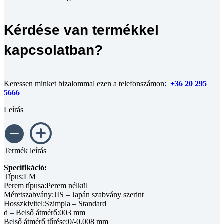
Kérdése van termékkel
kapcsolatban?
Keressen minket bizalommal ezen a telefonszámon:
+36 20 295
5666
Leírás
Termék leírás
Specifikáció:
Típus:LM
Perem típusa:Perem nélkül
Méretszabvány:JIS – Japán szabvány szerint
Hosszkivitel:Szimpla – Standard
d – Belső átmérő:003 mm
Belső átmérő tűrése:0/-0,008 mm