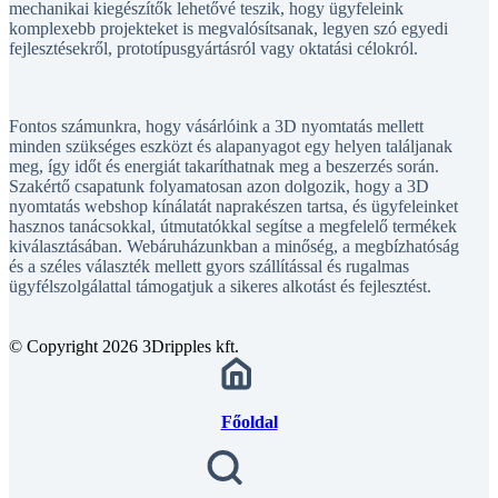
komplexebb projekteket is megvalósítsanak, legyen szó egyedi
fejlesztésekről, prototípusgyártásról vagy oktatási célokról.
Fontos számunkra, hogy vásárlóink a 3D nyomtatás mellett
minden szükséges eszközt és alapanyagot egy helyen találjanak
meg, így időt és energiát takaríthatnak meg a beszerzés során.
Szakértő csapatunk folyamatosan azon dolgozik, hogy a 3D
nyomtatás webshop kínálatát naprakészen tartsa, és ügyfeleinket
hasznos tanácsokkal, útmutatókkal segítse a megfelelő termékek
kiválasztásában. Webáruházunkban a minőség, a megbízhatóság
és a széles választék mellett gyors szállítással és rugalmas
ügyfélszolgálattal támogatjuk a sikeres alkotást és fejlesztést.
© Copyright 2026 3Dripples kft.
Főoldal
Kategóriák