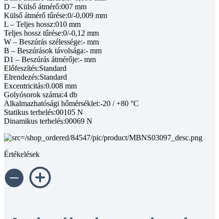
D – Külső átmérő:007 mm
Külső átmérő tűrése:0/-0,009 mm
L – Teljes hossz:010 mm
Teljes hossz tűrése:0/-0,12 mm
W – Beszúrás szélessége:- mm
B – Beszúrások távolsága:- mm
D1 – Beszúrás átmérője:- mm
Előfeszítés:Standard
Elrendezés:Standard
Excentricitás:0.008 mm
Golyósorok száma:4 db
Alkalmazhatósági hőmérséklet:-20 / +80 °C
Statikus terhelés:00105 N
Dinamikus terhelés:00069 N
Értékelések