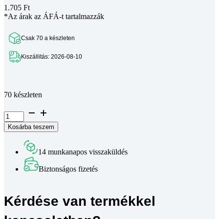
1.705
Ft
*Az árak az ÁFÁ-t tartalmazzák
Csak 70 a készleten
Kiszállitás: 2026-08-10
Teljes leírás megtekintése
70 készleten
LM20UU
lineáris
Kosárba teszem
csapágy
mennyiség
14 munkanapos visszaküldés
Biztonságos fizetés
Kérdése van termékkel