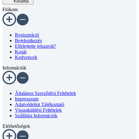
Kosárba
mennyiség
Fiókom
Regisztráció
Bejelentkezés
Elfelejtette jelszavát?
Kosár
Kedvencek
Információk
Általános Szerződési Feltételek
Impresszum
Adatvédelmi Tájékoztató
Visszaküldési Feltételek
Szállitási Információk
Elérhetőségek