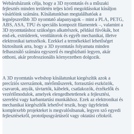
Webáruházunk célja, hogy a 3D nyomtatás és a műszaki
fejlesztés minden területén teljes körű megoldásokat kínáljon
vásárlóink számára. Kínálatunkban megtalálhatóak a
legnépszerűbb 3D nyomtató alapanyagok – mint a PLA, PETG,
ABS, ASA, TPU és speciális kompozit filamentek –, valamint a
3D nyomtatáshoz szükséges alkatrészek, például fúvókák, hot
end-ek, extrúderek, ventilátorok és egyéb mechanikai, illetve
elektronikai tartozékok. Ezekkel a termékekkel lehetőséget
biztosítunk arra, hogy a 3D nyomtatás folyamata minden
felhasználó számára egyszerű és megbízható legyen, akár
otthoni, akár professzionális környezetben dolgozik.
A 3D nyomtatás webshop kínálatunkat kiegészítik azok a
precíziós szerszámok, mérőműszerek, forrasztási eszközök,
csavarok, anyák, távtartók, kábelek, csatlakozók, érzékelők és
vezérlőmodulok, amelyek elengedhetetlenek a fejlesztési,
szerelési vagy karbantartási munkákhoz. Ezek az elektronikai és
mechanikai kiegészítők lehetővé teszik, hogy ügyfeleink
komplexebb projekteket is megvalósítsanak, legyen szó egyedi
fejlesztésekről, prototípusgyártásról vagy oktatási célokról.