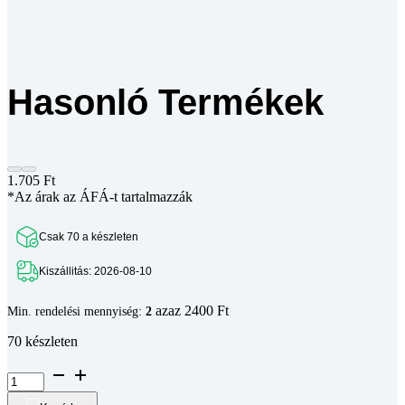
Hasonló Termékek
1.705
Ft
*Az árak az ÁFÁ-t tartalmazzák
Csak 70 a készleten
Kiszállitás: 2026-08-10
azaz 2400 Ft
Min. rendelési mennyiség:
2
70 készleten
LM20UU
lineáris
csapágy