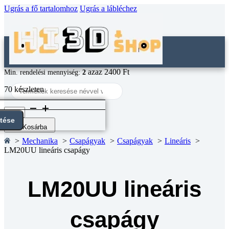
Ugrás a fő tartalomhoz
Ugrás a lábléchez
azaz 2400 Ft
Min. rendelési mennyiség:
2
Search
70 készleten
...
LM20UU
lineáris
ntése
csapágy
Kosárba
mennyiség
Mechanika
Csapágyak
Csapágyak
Lineáris
LM20UU lineáris csapágy
LM20UU lineáris
csapágy