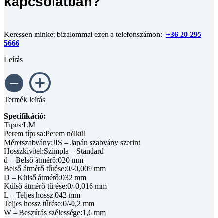
kapcsolatban?
Keressen minket bizalommal ezen a telefonszámon:
+36 20 295
5666
Leírás
Termék leírás
Specifikáció:
Típus:LM
Perem típusa:Perem nélkül
Méretszabvány:JIS – Japán szabvány szerint
Hosszkivitel:Szimpla – Standard
d – Belső átmérő:020 mm
Belső átmérő tűrése:0/-0,009 mm
D – Külső átmérő:032 mm
Külső átmérő tűrése:0/-0,016 mm
L – Teljes hossz:042 mm
Teljes hossz tűrése:0/-0,2 mm
W – Beszúrás szélessége:1,6 mm