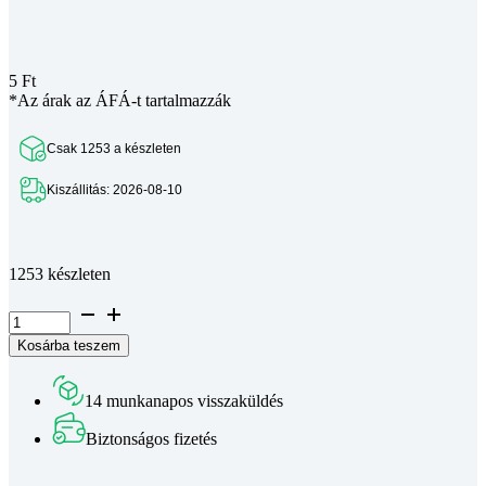
5
Ft
*Az árak az ÁFÁ-t tartalmazzák
Csak 1253 a készleten
Kiszállitás: 2026-08-10
Teljes leírás megtekintése
1253 készleten
Lapos
alátét
Kosárba teszem
DIN
125A
A2
14 munkanapos visszaküldés
M3
mennyiség
Biztonságos fizetés