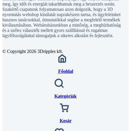
meg, így időt és energiát takaríthatnak meg a beszerzés során.
Szakértő csapatunk folyamatosan azon dolgozik, hogy a 3D
nyomtatás webshop kínálatát naprakészen tartsa, és ügyfeleinket
hasznos tanácsokkal, útmutatókkal segítse a megfelelő termékek
kiválasztásában. Webáruházunkban a minőség, a megbízhatóság
és a széles választék mellett gyors szállítással és rugalmas
ügyfélszolgálattal támogatjuk a sikeres alkotást és fejlesztést.
© Copyright 2026 3Dripples kft.
Főoldal
Kategóriák
Kosár