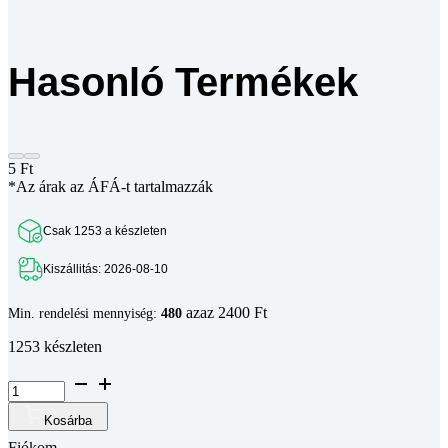
Hasonló Termékek
5
Ft
*Az árak az ÁFÁ-t tartalmazzák
Csak 1253 a készleten
Kiszállitás: 2026-08-10
azaz 2400 Ft
Min. rendelési mennyiség:
480
1253 készleten
Lapos
alátét
DIN
Kosárba
125A
Fiókom