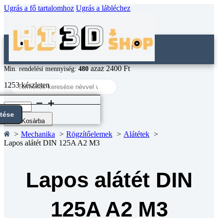
Ugrás a fő tartalomhoz
Ugrás a lábléchez
azaz 2400 Ft
Min. rendelési mennyiség:
480
Search
1253 készleten
...
Lapos
alátét
ntése
DIN
Kosárba
125A
Mechanika
Rögzítőelemek
Alátétek
A2
Lapos alátét DIN 125A A2 M3
M3
mennyiség
Lapos alátét DIN
125A A2 M3