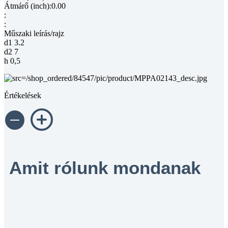
Átmárő (inch):0.00
:
:
Műszaki leírás/rajz
d1 3.2
d2 7
h 0,5
Értékelések
Amit rólunk mondanak