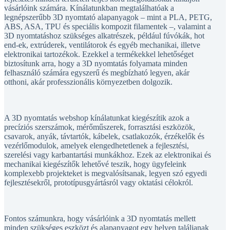
vásárlóink számára. Kínálatunkban megtalálhatóak a
legnépszerűbb 3D nyomtató alapanyagok – mint a PLA, PETG,
ABS, ASA, TPU és speciális kompozit filamentek –, valamint a
3D nyomtatáshoz szükséges alkatrészek, például fúvókák, hot
end-ek, extrúderek, ventilátorok és egyéb mechanikai, illetve
elektronikai tartozékok. Ezekkel a termékekkel lehetőséget
biztosítunk arra, hogy a 3D nyomtatás folyamata minden
felhasználó számára egyszerű és megbízható legyen, akár
otthoni, akár professzionális környezetben dolgozik.
A 3D nyomtatás webshop kínálatunkat kiegészítik azok a
precíziós szerszámok, mérőműszerek, forrasztási eszközök,
csavarok, anyák, távtartók, kábelek, csatlakozók, érzékelők és
vezérlőmodulok, amelyek elengedhetetlenek a fejlesztési,
szerelési vagy karbantartási munkákhoz. Ezek az elektronikai és
mechanikai kiegészítők lehetővé teszik, hogy ügyfeleink
komplexebb projekteket is megvalósítsanak, legyen szó egyedi
fejlesztésekről, prototípusgyártásról vagy oktatási célokról.
Fontos számunkra, hogy vásárlóink a 3D nyomtatás mellett
minden szükséges eszközt és alapanyagot egy helyen találjanak