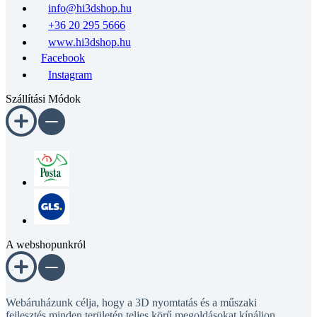
info@hi3dshop.hu
+36 20 295 5666
www.hi3dshop.hu
Facebook
Instagram
Szállítási Módok
A webshopunkról
Webáruházunk célja, hogy a 3D nyomtatás és a műszaki
fejlesztés minden területén teljes körű megoldásokat kínáljon