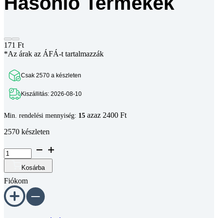
171
Ft
*Az árak az ÁFÁ-t tartalmazzák
Csak 2570 a készleten
Kiszállitás: 2026-08-10
azaz 2400 Ft
Min. rendelési mennyiség:
15
2570 készleten
I8
horonyanya
21x13x7,7
Kosárba
mm,
Fiókom
M6
8-
as
horonyhoz
mennyiség
Regisztráció