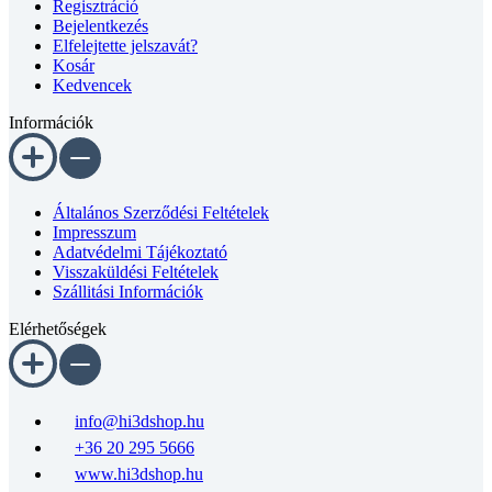
Bejelentkezés
Elfelejtette jelszavát?
Kosár
Kedvencek
Információk
Általános Szerződési Feltételek
Impresszum
Adatvédelmi Tájékoztató
Visszaküldési Feltételek
Szállitási Információk
Elérhetőségek
info@hi3dshop.hu
+36 20 295 5666
www.hi3dshop.hu
Facebook