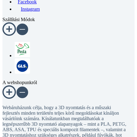
Instagram
Szállítási Módok
A webshopunkról
Webáruházunk célja, hogy a 3D nyomtatás és a műszaki
fejlesztés minden területén teljes körű megoldásokat kínáljon
vásárlóink számára. Kínálatunkban megtalálhatóak a
legnépszerűbb 3D nyomtató alapanyagok – mint a PLA, PETG,
ABS, ASA, TPU és speciális kompozit filamentek –, valamint a
3D nyomtatáshoz szükséges alkatrészek, például fúvókák, hot
end-ek, extrúderek, ventilátorok és egyéb mechanikai, illetve