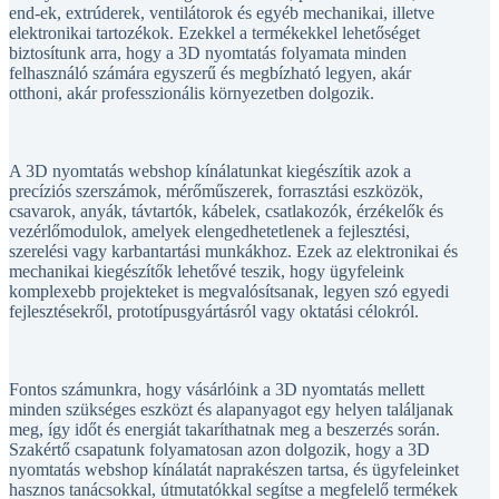
elektronikai tartozékok. Ezekkel a termékekkel lehetőséget
biztosítunk arra, hogy a 3D nyomtatás folyamata minden
felhasználó számára egyszerű és megbízható legyen, akár
otthoni, akár professzionális környezetben dolgozik.
A 3D nyomtatás webshop kínálatunkat kiegészítik azok a
precíziós szerszámok, mérőműszerek, forrasztási eszközök,
csavarok, anyák, távtartók, kábelek, csatlakozók, érzékelők és
vezérlőmodulok, amelyek elengedhetetlenek a fejlesztési,
szerelési vagy karbantartási munkákhoz. Ezek az elektronikai és
mechanikai kiegészítők lehetővé teszik, hogy ügyfeleink
komplexebb projekteket is megvalósítsanak, legyen szó egyedi
fejlesztésekről, prototípusgyártásról vagy oktatási célokról.
Fontos számunkra, hogy vásárlóink a 3D nyomtatás mellett
minden szükséges eszközt és alapanyagot egy helyen találjanak
meg, így időt és energiát takaríthatnak meg a beszerzés során.
Szakértő csapatunk folyamatosan azon dolgozik, hogy a 3D
nyomtatás webshop kínálatát naprakészen tartsa, és ügyfeleinket
hasznos tanácsokkal, útmutatókkal segítse a megfelelő termékek
kiválasztásában. Webáruházunkban a minőség, a megbízhatóság