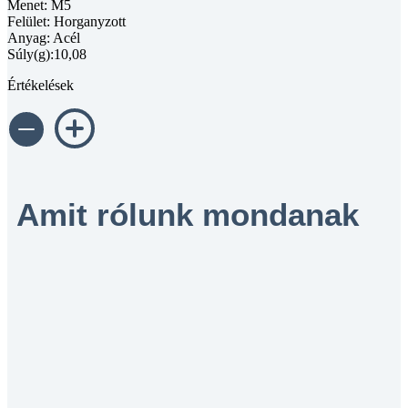
Menet: M5
Felület: Horganyzott
Anyag: Acél
Súly(g):10,08
Értékelések
Amit rólunk mondanak