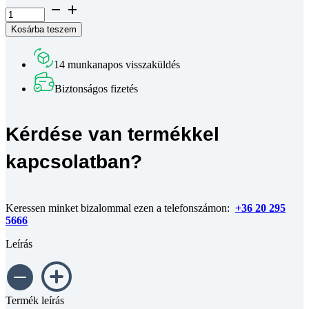
I8
horonyanya
Kosárba teszem
21x13x7,7
mm,
M6
14 munkanapos visszaküldés
8-
as
Biztonságos fizetés
horonyhoz
mennyiség
Kérdése van termékkel
kapcsolatban?
Keressen minket bizalommal ezen a telefonszámon:
+36 20 295
5666
Leírás
Termék leírás