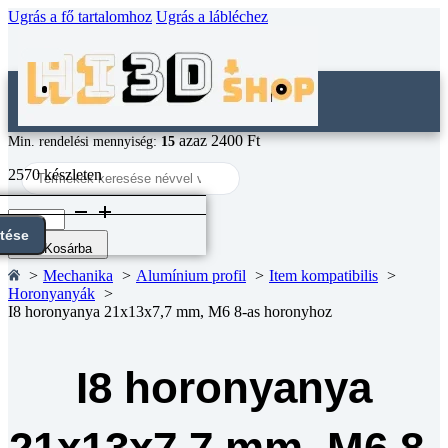
Ugrás a fő tartalomhoz
Ugrás a lábléchez
azaz 2400 Ft
Min. rendelési mennyiség:
15
Search
2570 készleten
...
I8
horonyanya
ntése
21x13x7,7
Kosárba
mm,
Mechanika
Alumínium profil
Item kompatibilis
M6
Horonyanyák
8-
I8 horonyanya 21x13x7,7 mm, M6 8-as horonyhoz
as
horonyhoz
mennyiség
I8 horonyanya
21x13x7,7 mm, M6 8-