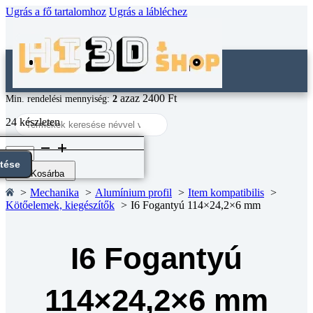
Ugrás a fő tartalomhoz
Ugrás a lábléchez
azaz 2400 Ft
Min. rendelési mennyiség:
2
Search
24 készleten
...
I6
Fogantyú
ntése
114x24,2x6
Kosárba
mm
Mechanika
Alumínium profil
Item kompatibilis
mennyiség
Kötőelemek, kiegészítők
I6 Fogantyú 114×24,2×6 mm
I6 Fogantyú
114×24,2×6 mm