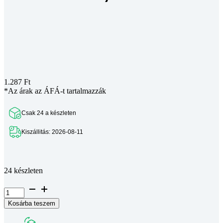
1.287
Ft
*Az árak az ÁFÁ-t tartalmazzák
Csak 24 a készleten
Kiszállitás: 2026-08-11
Teljes leírás megtekintése
24 készleten
I6
Fogantyú
Kosárba teszem
114x24,2x6
mm
mennyiség