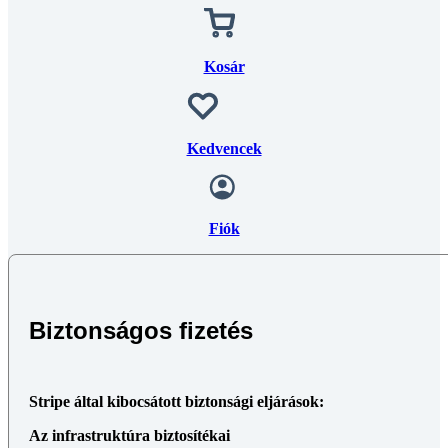
Kosár
Kedvencek
Fiók
Biztonságos fizetés
Stripe által kibocsátott biztonsági eljárások:
Az infrastruktúra biztosítékai