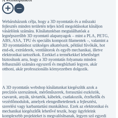
Webáruházunk célja, hogy a 3D nyomtatás és a műszaki
fejlesztés minden területén teljes körű megoldásokat kínáljon
vásárlóink számára. Kínálatunkban megtalálhatóak a
legnépszerűbb 3D nyomtató alapanyagok – mint a PLA, PETG,
ABS, ASA, TPU és speciális kompozit filamentek –, valamint a
3D nyomtatáshoz szükséges alkatrészek, például fúvókák, hot
end-ek, extrúderek, ventilátorok és egyéb mechanikai, illetve
elektronikai tartozékok. Ezekkel a termékekkel lehetőséget
biztosítunk arra, hogy a 3D nyomtatás folyamata minden
felhasználó számára egyszerű és megbízható legyen, akár
otthoni, akár professzionális környezetben dolgozik.
A 3D nyomtatás webshop kínálatunkat kiegészítik azok a
precíziós szerszámok, mérőműszerek, forrasztási eszközök,
csavarok, anyák, távtartók, kábelek, csatlakozók, érzékelők és
vezérlőmodulok, amelyek elengedhetetlenek a fejlesztési,
szerelési vagy karbantartási munkákhoz. Ezek az elektronikai és
mechanikai kiegészítők lehetővé teszik, hogy ügyfeleink
komplexebb projekteket is megvalósítsanak, legyen szó egyedi
fejlesztésekről, prototípusgyártásról vagy oktatási célokról.