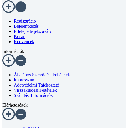
ös
horonyhoz
mennyiség
Regisztráció
Bejelentkezés
Elfelejtette jelszavát?
Kosár
Kedvencek
Információk
Általános Szerződési Feltételek
Impresszum
Adatvédelmi Tájékoztató
Visszaküldési Feltételek
Szállitási Információk
Elérhetőségek