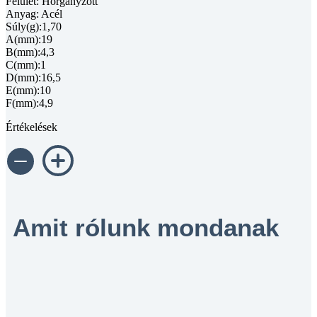
Felület: Horganyzott
Anyag: Acél
Súly(g):1,70
A(mm):19
B(mm):4,3
C(mm):1
D(mm):16,5
E(mm):10
F(mm):4,9
Értékelések
Amit rólunk mondanak