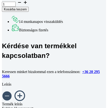
I5
Csatlakozó
Kosárba teszem
rögzitő
lemez
5-
14 munkanapos visszaküldés
ös
horonyhoz
Biztonságos fizetés
mennyiség
Kérdése van termékkel
kapcsolatban?
Keressen minket bizalommal ezen a telefonszámon:
+36 20 295
5666
Leírás
Termék leírás