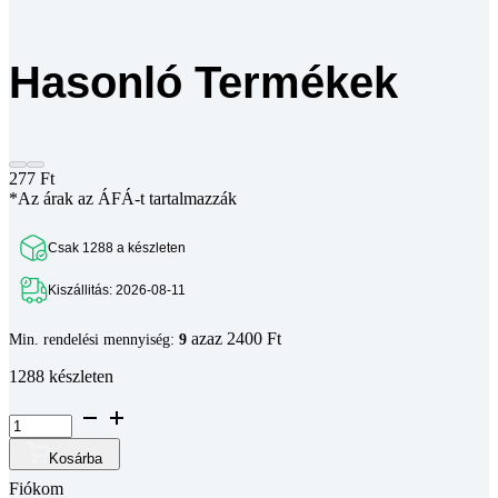
Hasonló Termékek
277
Ft
*Az árak az ÁFÁ-t tartalmazzák
Csak 1288 a készleten
Kiszállitás: 2026-08-11
azaz 2400 Ft
Min. rendelési mennyiség:
9
1288 készleten
I5
Csatlakozó
rögzitő
Kosárba
lemez
Fiókom
5-