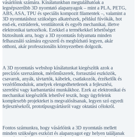
vásárlóink számára. Kínálatunkban megtalálhatóak a
legnépszerűbb 3D nyomtató alapanyagok – mint a PLA, PETG,
ABS, ASA, TPU és speciális kompozit filamentek –, valamint a
3D nyomtatáshoz szükséges alkatrészek, például fúvókák, hot
end-ek, extrúderek, ventilátorok és egyéb mechanikai, illetve
elektronikai tartozékok. Ezekkel a termékekkel lehetőséget
biztosítunk arra, hogy a 3D nyomtatás folyamata minden
felhasználó számára egyszerű és megbízható legyen, akár
otthoni, akár professzionális környezetben dolgozik.
A 3D nyomtatás webshop kínálatunkat kiegészítik azok a
precíziós szerszámok, mérőműszerek, forrasztási eszközök,
csavarok, anyák, távtartók, kábelek, csatlakozók, érzékelők és
vezérlőmodulok, amelyek elengedhetetlenek a fejlesztési,
szerelési vagy karbantartási munkákhoz. Ezek az elektronikai és
mechanikai kiegészítők lehetővé teszik, hogy ügyfeleink
komplexebb projekteket is megvalósítsanak, legyen szó egyedi
fejlesztésekről, prototípusgyártásról vagy oktatási célokról.
Fontos számunkra, hogy vásárlóink a 3D nyomtatás mellett
minden szükséges eszközt és alapanyagot egy helyen találjanak