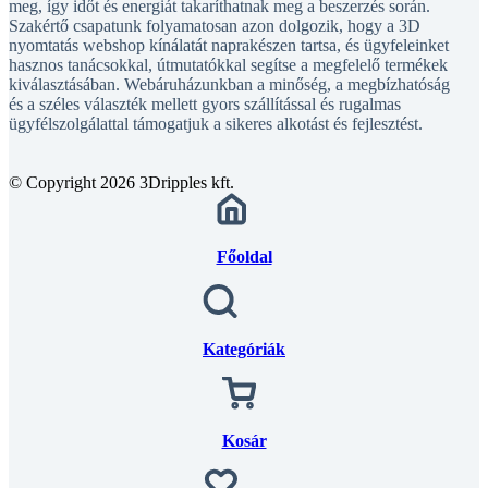
meg, így időt és energiát takaríthatnak meg a beszerzés során.
Szakértő csapatunk folyamatosan azon dolgozik, hogy a 3D
nyomtatás webshop kínálatát naprakészen tartsa, és ügyfeleinket
hasznos tanácsokkal, útmutatókkal segítse a megfelelő termékek
kiválasztásában. Webáruházunkban a minőség, a megbízhatóság
és a széles választék mellett gyors szállítással és rugalmas
ügyfélszolgálattal támogatjuk a sikeres alkotást és fejlesztést.
© Copyright 2026 3Dripples kft.
Főoldal
Kategóriák
Kosár