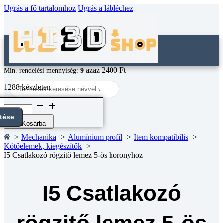
Ugrás a fő tartalomhoz
Ugrás a lábléchez
azaz 2400 Ft
Min. rendelési mennyiség:
9
Search
1288 készleten
...
I5
Csatlakozó
ntése
rögzitő
Kosárba
lemez
Mechanika
Alumínium profil
Item kompatibilis
5-
Kötőelemek, kiegészítők
ös
I5 Csatlakozó rögzitő lemez 5-ös horonyhoz
horonyhoz
mennyiség
I5 Csatlakozó
rögzitő lemez 5-ös