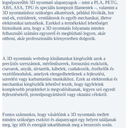
legnépszerűbb 3D nyomtató alapanyagok – mint a PLA, PETG,
ABS, ASA, TPU és speciális kompozit filamentek –, valamint a
3D nyomtatáshoz szükséges alkatrészek, például fúvókák, hot
end-ek, extrúderek, ventilátorok és egyéb mechanikai, illetve
elektronikai tartozékok. Ezekkel a termékekkel lehetőséget
biztosítunk arra, hogy a 3D nyomtatás folyamata minden
felhasználó számára egyszerű és megbízható legyen, akár
otthoni, akár professzionális környezetben dolgozik.
A 3D nyomtatás webshop kínálatunkat kiegészítik azok a
precíziós szerszámok, mérőműszerek, forrasztási eszközök,
csavarok, anyák, távtartók, kábelek, csatlakozók, érzékelők és
vezérlőmodulok, amelyek elengedhetetlenek a fejlesztési,
szerelési vagy karbantartási munkákhoz. Ezek az elektronikai és
mechanikai kiegészítők lehetővé teszik, hogy ügyfeleink
komplexebb projekteket is megvalósítsanak, legyen szó egyedi
fejlesztésekről, prototípusgyártásról vagy oktatási célokról.
Fontos számunkra, hogy vásárlóink a 3D nyomtatás mellett
minden szükséges eszközt és alapanyagot egy helyen találjanak
meg, így időt és energiát takaríthatnak meg a beszerzés során.