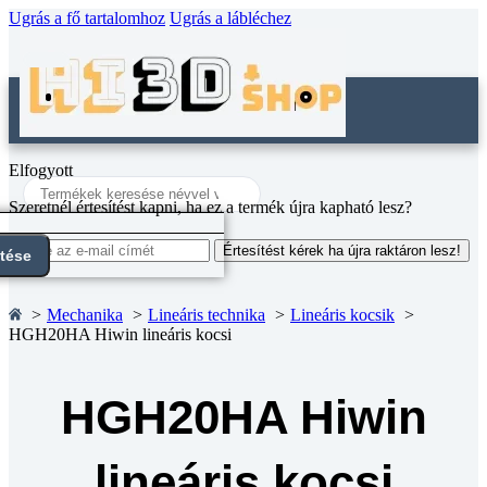
Ugrás a fő tartalomhoz
Ugrás a lábléchez
Elfogyott
Search
...
Szeretnél értesítést kapni, ha ez a termék újra kapható lesz?
Értesítést kérek ha újra raktáron lesz!
ntése
Mechanika
Lineáris technika
Lineáris kocsik
HGH20HA Hiwin lineáris kocsi
HGH20HA Hiwin
lineáris kocsi