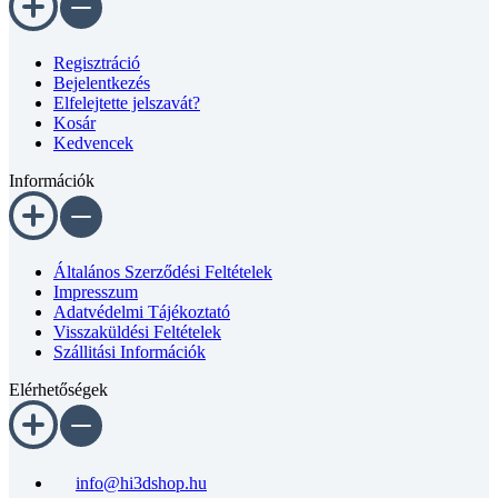
Regisztráció
Bejelentkezés
Elfelejtette jelszavát?
Kosár
Kedvencek
Információk
Általános Szerződési Feltételek
Impresszum
Adatvédelmi Tájékoztató
Visszaküldési Feltételek
Szállitási Információk
Elérhetőségek
info@hi3dshop.hu