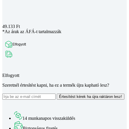
49.133
Ft
*Az árak az ÁFÁ-t tartalmazzák
Elfogyott
Teljes leírás megtekintése
Elfogyott
Szeretnél értesítést kapni, ha ez a termék újra kapható lesz?
Értesítést kérek ha újra raktáron lesz!
14 munkanapos visszaküldés
Biztonságos fizetés