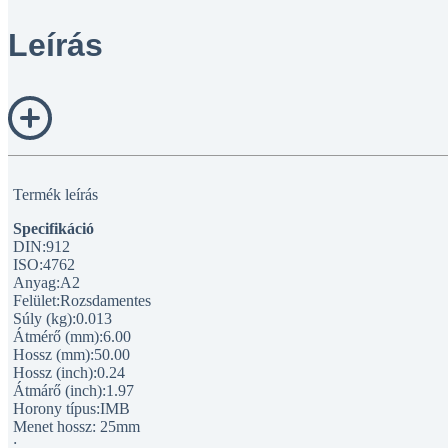
Leírás
Termék leírás
Specifikáció
DIN:912
ISO:4762
Anyag:A2
Felület:Rozsdamentes
Súly (kg):0.013
Átmérő (mm):6.00
Hossz (mm):50.00
Hossz (inch):0.24
Átmárő (inch):1.97
Horony típus:IMB
Menet hossz: 25mm
: