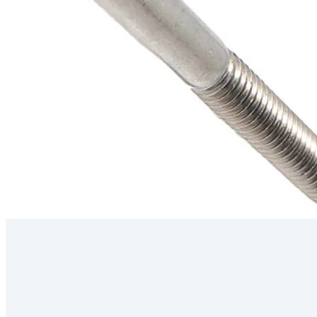
Kérdés
Keressen
295 566