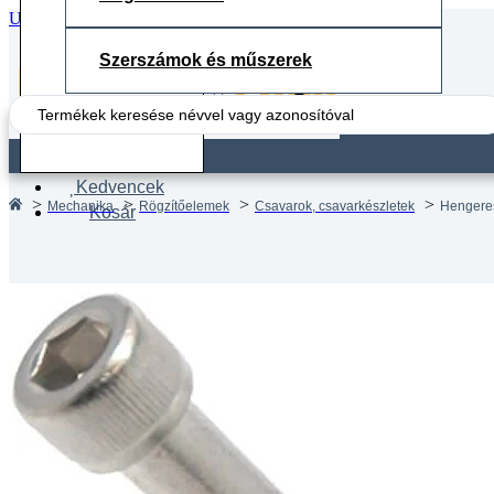
Ugrás a fő tartalomhoz
Ugrás a lábléchez
Szerszámok és műszerek
Search
...
Fiók
Kedvencek
Mechanika
Rögzítőelemek
Csavarok, csavarkészletek
Hengeres
Kosár
Hengere
DIN 91