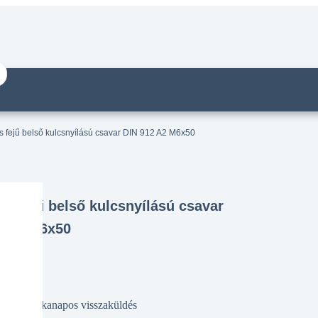
 fejű belső kulcsnyílású csavar DIN 912 A2 M6x50
s fejű belső kulcsnyílású csavar
2 A2 M6x50
14 munkanapos visszaküldés