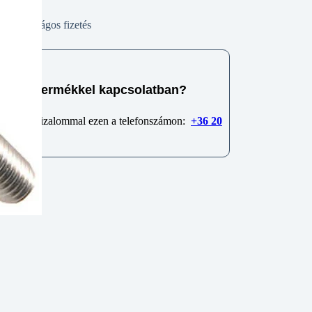
Biztonságos fizetés
e van termékkel kapcsolatban?
 minket bizalommal ezen a telefonszámon:
+36 20
6