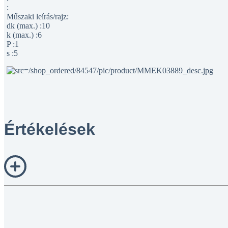
:
Műszaki leírás/rajz:
dk (max.) :10
k (max.) :6
P :1
s :5
Értékelések