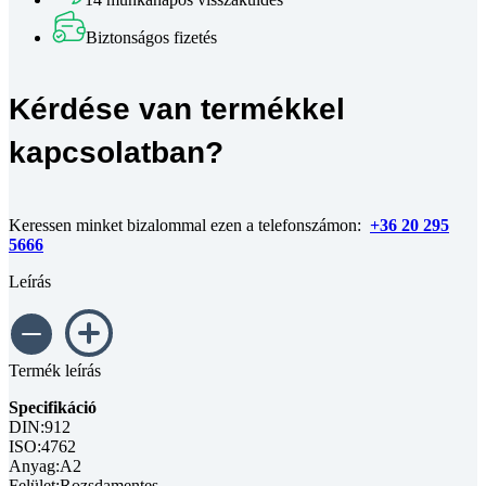
DIN
912
Biztonságos fizetés
A2
M5x50
mennyiség
Kérdése van termékkel
kapcsolatban?
Keressen minket bizalommal ezen a telefonszámon:
+36 20 295
5666
Leírás
Termék leírás
Specifikáció
DIN:912
ISO:4762
Anyag:A2
Felület:Rozsdamentes