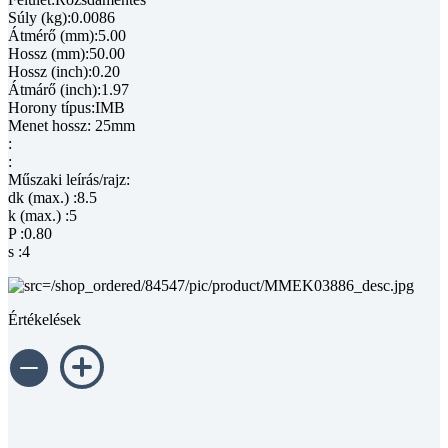
Súly (kg):0.0086
Átmérő (mm):5.00
Hossz (mm):50.00
Hossz (inch):0.20
Átmárő (inch):1.97
Horony típus:IMB
Menet hossz: 25mm
:
:
Műszaki leírás/rajz:
dk (max.) :8.5
k (max.) :5
P :0.80
s :4
Értékelések