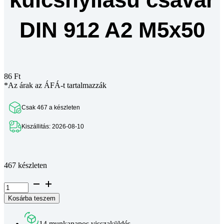
DIN 912 A2 M5x50
86
Ft
*Az árak az ÁFÁ-t tartalmazzák
Csak 467 a készleten
Kiszállitás: 2026-08-10
Teljes leírás megtekintése
467 készleten
Hengeres
fejű
Kosárba teszem
belső
kulcsnyílású
csavar
14 munkanapos visszaküldés