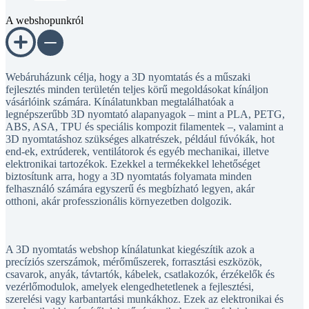
A webshopunkról
Webáruházunk célja, hogy a 3D nyomtatás és a műszaki
fejlesztés minden területén teljes körű megoldásokat kínáljon
vásárlóink számára. Kínálatunkban megtalálhatóak a
legnépszerűbb 3D nyomtató alapanyagok – mint a PLA, PETG,
ABS, ASA, TPU és speciális kompozit filamentek –, valamint a
3D nyomtatáshoz szükséges alkatrészek, például fúvókák, hot
end-ek, extrúderek, ventilátorok és egyéb mechanikai, illetve
elektronikai tartozékok. Ezekkel a termékekkel lehetőséget
biztosítunk arra, hogy a 3D nyomtatás folyamata minden
felhasználó számára egyszerű és megbízható legyen, akár
otthoni, akár professzionális környezetben dolgozik.
A 3D nyomtatás webshop kínálatunkat kiegészítik azok a
precíziós szerszámok, mérőműszerek, forrasztási eszközök,
csavarok, anyák, távtartók, kábelek, csatlakozók, érzékelők és
vezérlőmodulok, amelyek elengedhetetlenek a fejlesztési,
szerelési vagy karbantartási munkákhoz. Ezek az elektronikai és