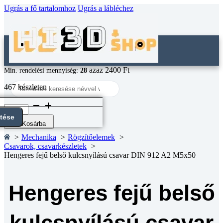
Ugrás a fő tartalomhoz
Ugrás a lábléchez
azaz 2400 Ft
Min. rendelési mennyiség:
28
Search
467 készleten
...
Hengeres
fejű
ntése
belső
Kosárba
kulcsnyílású
Mechanika
Rögzítőelemek
csavar
Csavarok, csavarkészletek
DIN
Hengeres fejű belső kulcsnyílású csavar DIN 912 A2 M5x50
912
A2
M5x50
mennyiség
Hengeres fejű belső
kulcsnyílású csavar