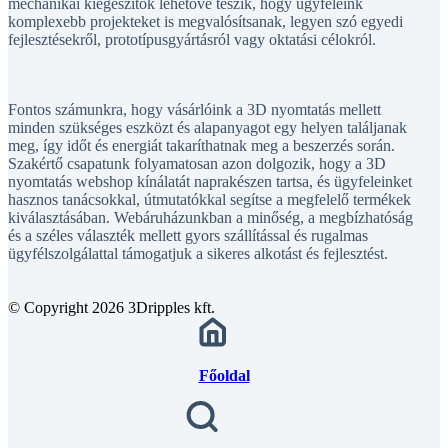
mechanikai kiegészítők lehetővé teszik, hogy ügyfeleink
komplexebb projekteket is megvalósítsanak, legyen szó egyedi
fejlesztésekről, prototípusgyártásról vagy oktatási célokról.
Fontos számunkra, hogy vásárlóink a 3D nyomtatás mellett
minden szükséges eszközt és alapanyagot egy helyen találjanak
meg, így időt és energiát takaríthatnak meg a beszerzés során.
Szakértő csapatunk folyamatosan azon dolgozik, hogy a 3D
nyomtatás webshop kínálatát naprakészen tartsa, és ügyfeleinket
hasznos tanácsokkal, útmutatókkal segítse a megfelelő termékek
kiválasztásában. Webáruházunkban a minőség, a megbízhatóság
és a széles választék mellett gyors szállítással és rugalmas
ügyfélszolgálattal támogatjuk a sikeres alkotást és fejlesztést.
© Copyright 2026 3Dripples kft.
Főoldal