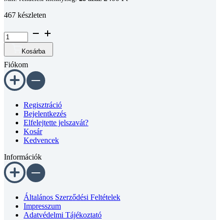
467 készleten
Hengeres
fejű
belső
Kosárba
kulcsnyílású
Fiókom
csavar
DIN
912
A2
M5x50
Regisztráció
mennyiség
Bejelentkezés
Elfelejtette jelszavát?
Kosár
Kedvencek
Információk
Általános Szerződési Feltételek
Impresszum
Adatvédelmi Tájékoztató