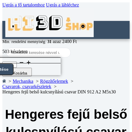
Ugrás a fő tartalomhoz
Ugrás a lábléchez
azaz 2400 Ft
Min. rendelési mennyiség:
31
Search
503 készleten
...
Hengeres
fejű
ntése
belső
Kosárba
kulcsnyílású
Mechanika
Rögzítőelemek
csavar
Csavarok, csavarkészletek
DIN
Hengeres fejű belső kulcsnyílású csavar DIN 912 A2 M5x30
912
A2
M5x30
mennyiség
Hengeres fejű belső
kulcsnyílású csavar