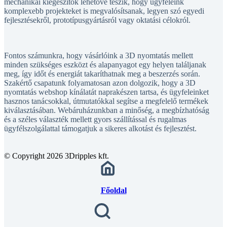
mechanikai kiegészítők lehetővé teszik, hogy ügyfeleink
komplexebb projekteket is megvalósítsanak, legyen szó egyedi
fejlesztésekről, prototípusgyártásról vagy oktatási célokról.
Fontos számunkra, hogy vásárlóink a 3D nyomtatás mellett
minden szükséges eszközt és alapanyagot egy helyen találjanak
meg, így időt és energiát takaríthatnak meg a beszerzés során.
Szakértő csapatunk folyamatosan azon dolgozik, hogy a 3D
nyomtatás webshop kínálatát naprakészen tartsa, és ügyfeleinket
hasznos tanácsokkal, útmutatókkal segítse a megfelelő termékek
kiválasztásában. Webáruházunkban a minőség, a megbízhatóság
és a széles választék mellett gyors szállítással és rugalmas
ügyfélszolgálattal támogatjuk a sikeres alkotást és fejlesztést.
© Copyright 2026 3Dripples kft.
Főoldal