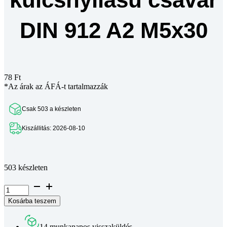
DIN 912 A2 M5x30
78
Ft
*Az árak az ÁFÁ-t tartalmazzák
Csak 503 a készleten
Kiszállitás: 2026-08-10
Teljes leírás megtekintése
503 készleten
Hengeres
fejű
Kosárba teszem
belső
kulcsnyílású
csavar
14 munkanapos visszaküldés