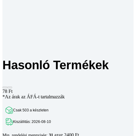
Hasonló Termékek
78
Ft
*Az árak az ÁFÁ-t tartalmazzák
Csak 503 a készleten
Kiszállitás: 2026-08-10
azaz 2400 Ft
Min. rendelési mennyiség:
31