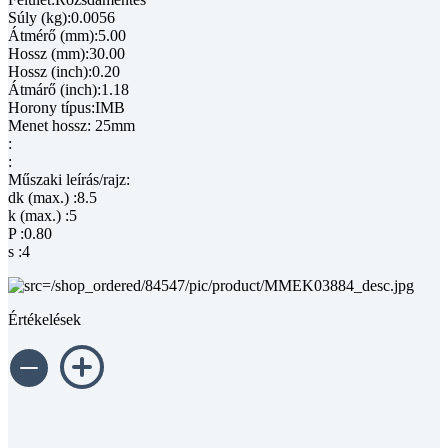
Súly (kg):0.0056
Átmérő (mm):5.00
Hossz (mm):30.00
Hossz (inch):0.20
Átmárő (inch):1.18
Horony típus:IMB
Menet hossz: 25mm
:
:
Műszaki leírás/rajz:
dk (max.) :8.5
k (max.) :5
P :0.80
s :4
Értékelések