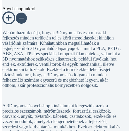
A webshopunkról
Webáruházunk célja, hogy a 3D nyomtatás és a műszaki
fejlesztés minden területén teljes körű megoldásokat kínáljon
vásárlóink számára. Kínálatunkban megtalálhatóak a
legnépszerűbb 3D nyomtató alapanyagok – mint a PLA, PETG,
ABS, ASA, TPU és speciális kompozit filamentek –, valamint a
3D nyomtatáshoz szükséges alkatrészek, például fúvókák, hot
end-ek, extrúderek, ventilátorok és egyéb mechanikai, illetve
elektronikai tartozékok. Ezekkel a termékekkel lehetőséget
biztosítunk arra, hogy a 3D nyomtatás folyamata minden
felhasználó számára egyszerű és megbízható legyen, akár
otthoni, akár professzionális környezetben dolgozik.
A 3D nyomtatás webshop kínálatunkat kiegészítik azok a
precíziós szerszámok, mérőműszerek, forrasztási eszközök,
csavarok, anyák, távtartók, kábelek, csatlakozók, érzékelők és
vezérlőmodulok, amelyek elengedhetetlenek a fejlesztési,
szerelési vagy karbantartási munkákhoz. Ezek az elektronikai és