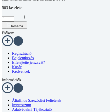
503 készleten
Hengeres
fejű
belső
Kosárba
kulcsnyílású
Fiókom
csavar
DIN
912
A2
M5x30
Regisztráció
mennyiség
Bejelentkezés
Elfelejtette jelszavát?
Kosár
Kedvencek
Információk
Általános Szerződési Feltételek
Impresszum
Adatvédelmi Tájékoztató