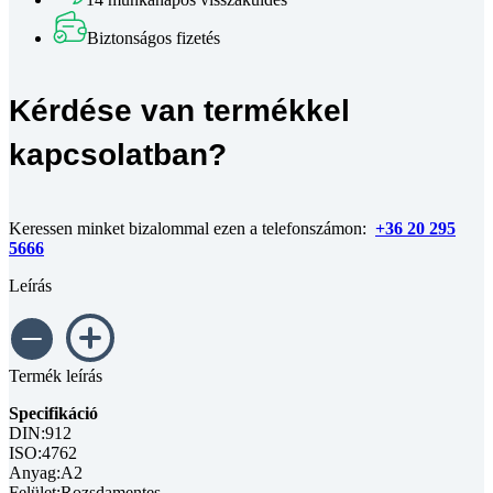
DIN
912
Biztonságos fizetés
A2
M5x30
mennyiség
Kérdése van termékkel
kapcsolatban?
Keressen minket bizalommal ezen a telefonszámon:
+36 20 295
5666
Leírás
Termék leírás
Specifikáció
DIN:912
ISO:4762
Anyag:A2
Felület:Rozsdamentes