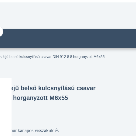
 fejű belső kulcsnyílású csavar DIN 912 8.8 horganyzott M6x55
s fejű belső kulcsnyílású csavar
2 8.8 horganyzott M6x55
14 munkanapos visszaküldés