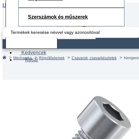
Ugrás a fő tartalomhoz
Ugrás a lábléchez
Szerszámok és műszerek
Search
...
Fiók
Kedvencek
Mechanika
Rögzítőelemek
Csavarok, csavarkészletek
Hengeres
Kosár
Hengere
DIN 91