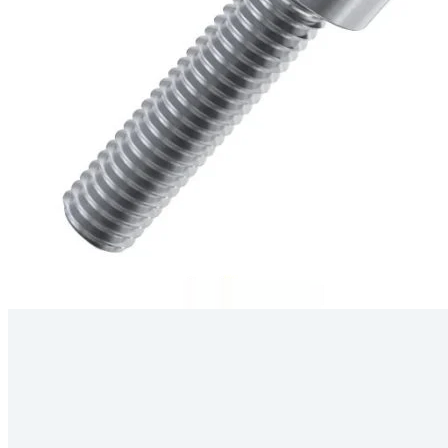
Kérdés
Keressen
295 566