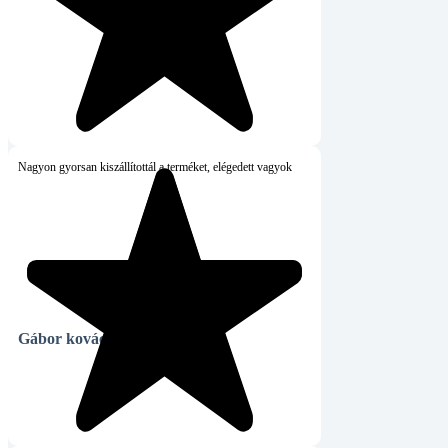
Nagyon gyorsan kiszállítottál a terméket, elégedett vagyok
Gábor kovács
Hiteles vásárló