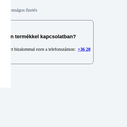
Biztonságos fizetés
e van termékkel kapcsolatban?
 minket bizalommal ezen a telefonszámon:
+36 20
6