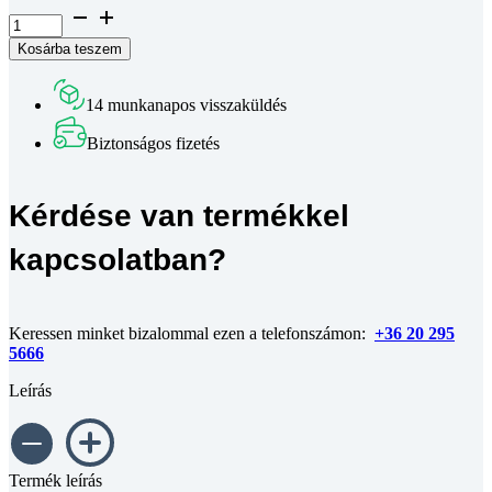
Hengeres
fejű
Kosárba teszem
belső
kulcsnyílású
csavar
14 munkanapos visszaküldés
DIN
912
Biztonságos fizetés
8.8
horganyzott
M5x50
Kérdése van termékkel
mennyiség
kapcsolatban?
Keressen minket bizalommal ezen a telefonszámon:
+36 20 295
5666
Leírás
Termék leírás