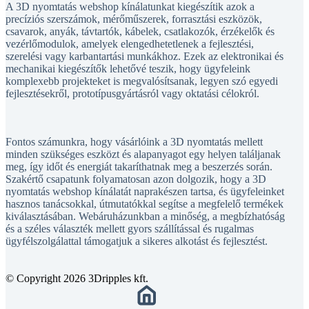
A 3D nyomtatás webshop kínálatunkat kiegészítik azok a
precíziós szerszámok, mérőműszerek, forrasztási eszközök,
csavarok, anyák, távtartók, kábelek, csatlakozók, érzékelők és
vezérlőmodulok, amelyek elengedhetetlenek a fejlesztési,
szerelési vagy karbantartási munkákhoz. Ezek az elektronikai és
mechanikai kiegészítők lehetővé teszik, hogy ügyfeleink
komplexebb projekteket is megvalósítsanak, legyen szó egyedi
fejlesztésekről, prototípusgyártásról vagy oktatási célokról.
Fontos számunkra, hogy vásárlóink a 3D nyomtatás mellett
minden szükséges eszközt és alapanyagot egy helyen találjanak
meg, így időt és energiát takaríthatnak meg a beszerzés során.
Szakértő csapatunk folyamatosan azon dolgozik, hogy a 3D
nyomtatás webshop kínálatát naprakészen tartsa, és ügyfeleinket
hasznos tanácsokkal, útmutatókkal segítse a megfelelő termékek
kiválasztásában. Webáruházunkban a minőség, a megbízhatóság
és a széles választék mellett gyors szállítással és rugalmas
ügyfélszolgálattal támogatjuk a sikeres alkotást és fejlesztést.
© Copyright 2026 3Dripples kft.