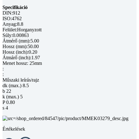
Specifikáció
DIN:912
ISO:4762
Anyag:8.8
Felület:Horganyzott
Súly:0.00863
Átmérő (mm):5.00
Hossz (mm):50.00
Hossz (inch):0.20
Átmárő (inch):1.97
Menet hossz: 25mm
:
:
Műszaki leírás/rajz
dk (max.) 8.5
b 22
k (max.) 5
P 0.80
s 4
Értékelések