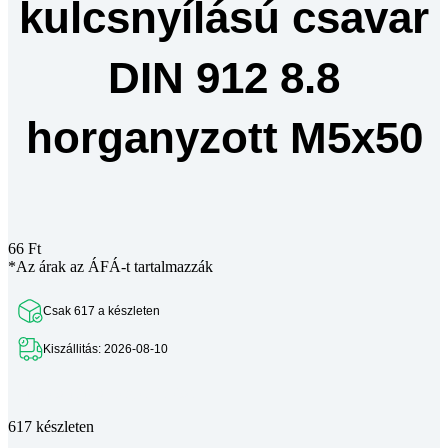
kulcsnyílású csavar
DIN 912 8.8
horganyzott M5x50
66
Ft
*Az árak az ÁFÁ-t tartalmazzák
Csak 617 a készleten
Kiszállitás: 2026-08-10
Teljes leírás megtekintése
617 készleten