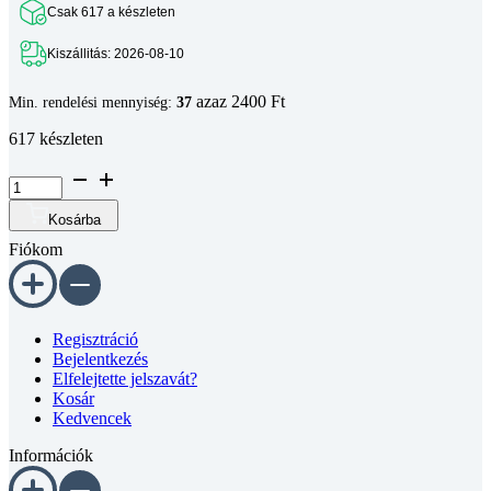
Csak 617 a készleten
Kiszállitás: 2026-08-10
azaz 2400 Ft
Min. rendelési mennyiség:
37
617 készleten
Hengeres
fejű
belső
Kosárba
kulcsnyílású
Fiókom
csavar
DIN
912
8.8
horganyzott
Regisztráció
M5x50
Bejelentkezés
mennyiség
Elfelejtette jelszavát?
Kosár
Kedvencek
Információk