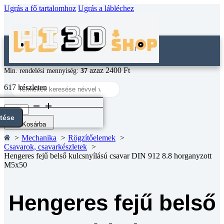
Ugrás a fő tartalomhoz
Ugrás a lábléchez
azaz 2400 Ft
Min. rendelési mennyiség:
37
Search
617 készleten
...
Hengeres
fejű
ntése
belső
Kosárba
kulcsnyílású
Mechanika
Rögzítőelemek
csavar
Csavarok, csavarkészletek
DIN
Hengeres fejű belső kulcsnyílású csavar DIN 912 8.8 horganyzott
912
M5x50
8.8
horganyzott
M5x50
mennyiség
Hengeres fejű belső