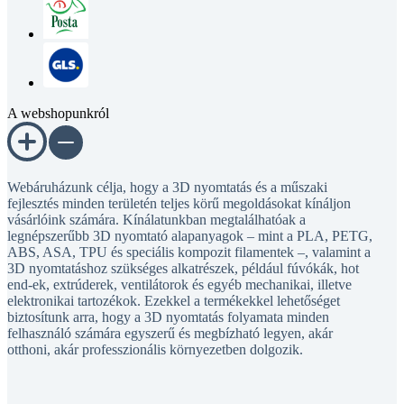
A webshopunkról
Webáruházunk célja, hogy a 3D nyomtatás és a műszaki
fejlesztés minden területén teljes körű megoldásokat kínáljon
vásárlóink számára. Kínálatunkban megtalálhatóak a
legnépszerűbb 3D nyomtató alapanyagok – mint a PLA, PETG,
ABS, ASA, TPU és speciális kompozit filamentek –, valamint a
3D nyomtatáshoz szükséges alkatrészek, például fúvókák, hot
end-ek, extrúderek, ventilátorok és egyéb mechanikai, illetve
elektronikai tartozékok. Ezekkel a termékekkel lehetőséget
biztosítunk arra, hogy a 3D nyomtatás folyamata minden
felhasználó számára egyszerű és megbízható legyen, akár
otthoni, akár professzionális környezetben dolgozik.