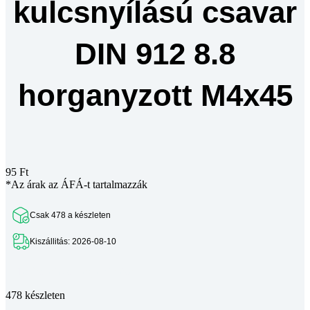
kulcsnyílású csavar
DIN 912 8.8
horganyzott M4x45
95
Ft
*Az árak az ÁFÁ-t tartalmazzák
Csak 478 a készleten
Kiszállitás: 2026-08-10
Teljes leírás megtekintése
478 készleten