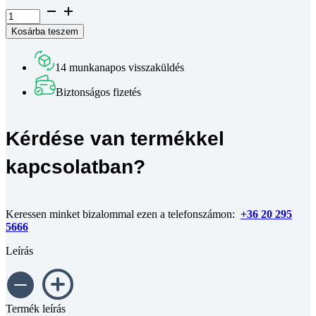
Hengeres
fejű
Kosárba teszem
belső
kulcsnyílású
csavar
14 munkanapos visszaküldés
DIN
912
Biztonságos fizetés
8.8
horganyzott
M4x45
Kérdése van termékkel
mennyiség
kapcsolatban?
Keressen minket bizalommal ezen a telefonszámon:
+36 20 295
5666
Leírás
Termék leírás