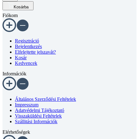
Kosárba
kulcsnyílású
Fiókom
csavar
DIN
912
8.8
horganyzott
Regisztráció
M4x45
Bejelentkezés
mennyiség
Elfelejtette jelszavát?
Kosár
Kedvencek
Információk
Általános Szerződési Feltételek
Impresszum
Adatvédelmi Tájékoztató
Visszaküldési Feltételek
Szállitási Információk
Elérhetőségek