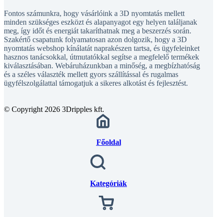
Fontos számunkra, hogy vásárlóink a 3D nyomtatás mellett
minden szükséges eszközt és alapanyagot egy helyen találjanak
meg, így időt és energiát takaríthatnak meg a beszerzés során.
Szakértő csapatunk folyamatosan azon dolgozik, hogy a 3D
nyomtatás webshop kínálatát naprakészen tartsa, és ügyfeleinket
hasznos tanácsokkal, útmutatókkal segítse a megfelelő termékek
kiválasztásában. Webáruházunkban a minőség, a megbízhatóság
és a széles választék mellett gyors szállítással és rugalmas
ügyfélszolgálattal támogatjuk a sikeres alkotást és fejlesztést.
© Copyright 2026 3Dripples kft.
Főoldal
Kategóriák
Kosár