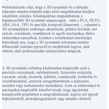
Webáruházunk célja, hogy a 3D nyomtatás és a műszaki
fejlesztés minden területén teljes körű megoldásokat kínáljon
vásárlóink számára. Kínálatunkban megtalálhatóak a
legnépszerűbb 3D nyomtató alapanyagok – mint a PLA, PETG,
ABS, ASA, TPU és speciális kompozit filamentek –, valamint a
3D nyomtatáshoz szükséges alkatrészek, például fúvókák, hot
end-ek, extrúderek, ventilátorok és egyéb mechanikai, illetve
elektronikai tartozékok. Ezekkel a termékekkel lehetőséget
biztosítunk arra, hogy a 3D nyomtatás folyamata minden
felhasználó számára egyszerű és megbízható legyen, akár
otthoni, akár professzionális környezetben dolgozik.
A 3D nyomtatás webshop kínálatunkat kiegészítik azok a
precíziós szerszámok, mérőműszerek, forrasztási eszközök,
csavarok, anyák, távtartók, kábelek, csatlakozók, érzékelők és
vezérlőmodulok, amelyek elengedhetetlenek a fejlesztési,
szerelési vagy karbantartási munkákhoz. Ezek az elektronikai és
mechanikai kiegészítők lehetővé teszik, hogy ügyfeleink
komplexebb projekteket is megvalósítsanak, legyen szó egyedi
fejlesztésekről, prototípusgyártásról vagy oktatási célokról.