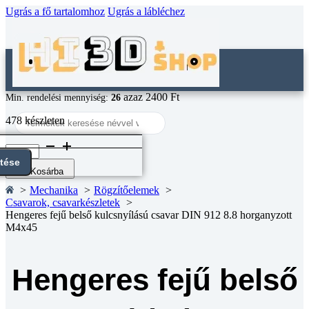
Ugrás a fő tartalomhoz
Ugrás a lábléchez
azaz 2400 Ft
Min. rendelési mennyiség:
26
Search
478 készleten
...
Hengeres
fejű
ntése
belső
Kosárba
kulcsnyílású
Mechanika
Rögzítőelemek
csavar
Csavarok, csavarkészletek
DIN
Hengeres fejű belső kulcsnyílású csavar DIN 912 8.8 horganyzott
912
M4x45
8.8
horganyzott
M4x45
mennyiség
Hengeres fejű belső