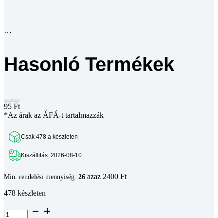
Hasonló Termékek
95
Ft
*Az árak az ÁFÁ-t tartalmazzák
Csak 478 a készleten
Kiszállitás: 2026-08-10
azaz 2400 Ft
Min. rendelési mennyiség:
26
478 készleten
Hengeres
fejű
belső