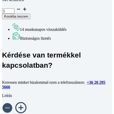
Hengeres
fejű
Kosárba teszem
belső
kulcsnyílású
csavar
14 munkanapos visszaküldés
DIN
912
Biztonságos fizetés
10.9
horganyzott
M8x40
Kérdése van termékkel
mennyiség
kapcsolatban?
Keressen minket bizalommal ezen a telefonszámon:
+36 20 295
5666
Leírás