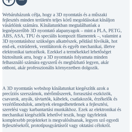
Webáruházunk célja, hogy a 3D nyomtatás és a műszaki
fejlesztés minden területén teljes körű megoldásokat kínáljon
vásárlóink számára. Kínálatunkban megtalálhatóak a
legnépszerűbb 3D nyomtató alapanyagok – mint a PLA, PETG,
ABS, ASA, TPU és speciális kompozit filamentek –, valamint a
3D nyomtatáshoz szükséges alkatrészek, például fúvókák, hot
end-ek, extrúderek, ventilátorok és egyéb mechanikai, illetve
elektronikai tartozékok. Ezekkel a termékekkel lehetőséget
biztosítunk arra, hogy a 3D nyomtatás folyamata minden
felhasználó számára egyszerű és megbízható legyen, akár
otthoni, akár professzionális környezetben dolgozik.
A 3D nyomtatás webshop kínálatunkat kiegészítik azok a
precíziós szerszámok, mérőműszerek, forrasztási eszközök,
csavarok, anyák, távtartók, kábelek, csatlakozók, érzékelők és
vezérlőmodulok, amelyek elengedhetetlenek a fejlesztési,
szerelési vagy karbantartási munkákhoz. Ezek az elektronikai és
mechanikai kiegészítők lehetővé teszik, hogy ügyfeleink
komplexebb projekteket is megvalósítsanak, legyen szó egyedi
fejlesztésekről, prototípusgyártásról vagy oktatási célokról.