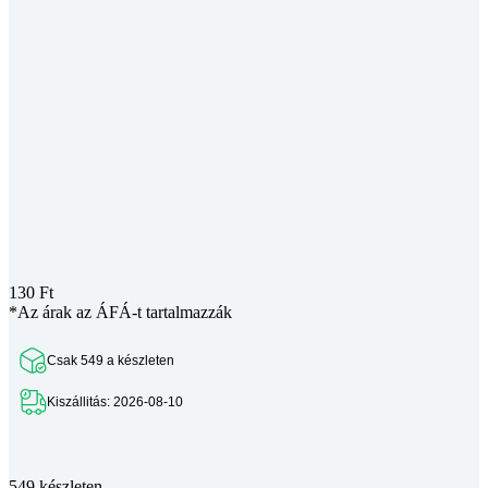
130
Ft
*Az árak az ÁFÁ-t tartalmazzák
Csak 549 a készleten
Kiszállitás: 2026-08-10
Teljes leírás megtekintése
549 készleten