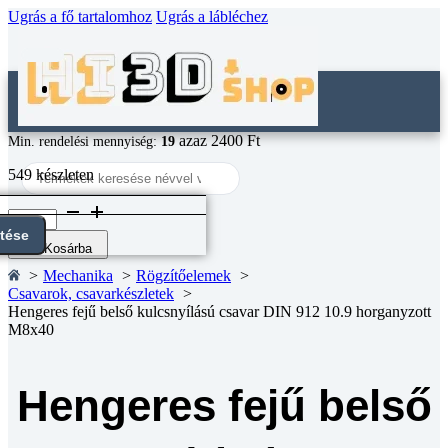
Ugrás a fő tartalomhoz
Ugrás a lábléchez
azaz 2400 Ft
Min. rendelési mennyiség:
19
Search
549 készleten
...
Hengeres
fejű
ntése
belső
Kosárba
kulcsnyílású
Mechanika
Rögzítőelemek
csavar
Csavarok, csavarkészletek
DIN
Hengeres fejű belső kulcsnyílású csavar DIN 912 10.9 horganyzott
912
M8x40
10.9
horganyzott
M8x40
mennyiség
Hengeres fejű belső