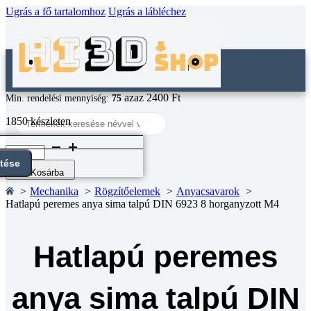
Ugrás a fő tartalomhoz
Ugrás a lábléchez
azaz 2400 Ft
Min. rendelési mennyiség:
75
Search
1850 készleten
...
Hatlapú
peremes
ntése
anya
Kosárba
sima
Mechanika
Rögzítőelemek
Anyacsavarok
talpú
Hatlapú peremes anya sima talpú DIN 6923 8 horganyzott M4
DIN
6923
8
horganyzott
Hatlapú peremes
M4
mennyiség
anya sima talpú DIN