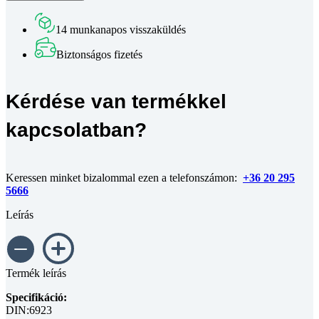
sima
talpú
14 munkanapos visszaküldés
DIN
6923
Biztonságos fizetés
8
horganyzott
M4
Kérdése van termékkel
mennyiség
kapcsolatban?
Keressen minket bizalommal ezen a telefonszámon:
+36 20 295
5666
Leírás
Termék leírás
Specifikáció:
DIN:6923