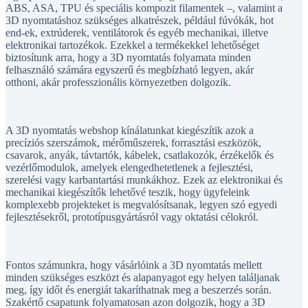
3D nyomtatáshoz szükséges alkatrészek, például fúvókák, hot
end-ek, extrúderek, ventilátorok és egyéb mechanikai, illetve
elektronikai tartozékok. Ezekkel a termékekkel lehetőséget
biztosítunk arra, hogy a 3D nyomtatás folyamata minden
felhasználó számára egyszerű és megbízható legyen, akár
otthoni, akár professzionális környezetben dolgozik.
A 3D nyomtatás webshop kínálatunkat kiegészítik azok a
precíziós szerszámok, mérőműszerek, forrasztási eszközök,
csavarok, anyák, távtartók, kábelek, csatlakozók, érzékelők és
vezérlőmodulok, amelyek elengedhetetlenek a fejlesztési,
szerelési vagy karbantartási munkákhoz. Ezek az elektronikai és
mechanikai kiegészítők lehetővé teszik, hogy ügyfeleink
komplexebb projekteket is megvalósítsanak, legyen szó egyedi
fejlesztésekről, prototípusgyártásról vagy oktatási célokról.
Fontos számunkra, hogy vásárlóink a 3D nyomtatás mellett
minden szükséges eszközt és alapanyagot egy helyen találjanak
meg, így időt és energiát takaríthatnak meg a beszerzés során.
Szakértő csapatunk folyamatosan azon dolgozik, hogy a 3D
nyomtatás webshop kínálatát naprakészen tartsa, és ügyfeleinket