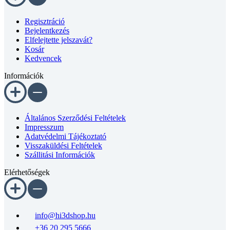
horganyzott
Regisztráció
M4
Bejelentkezés
mennyiség
Elfelejtette jelszavát?
Kosár
Kedvencek
Információk
Általános Szerződési Feltételek
Impresszum
Adatvédelmi Tájékoztató
Visszaküldési Feltételek
Szállitási Információk
Elérhetőségek
info@hi3dshop.hu
+36 20 295 5666