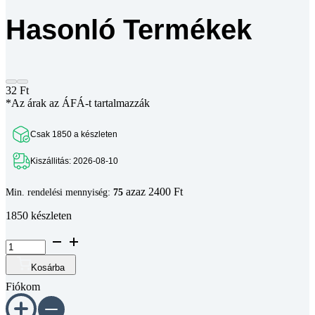
Hasonló Termékek
32
Ft
*Az árak az ÁFÁ-t tartalmazzák
Csak 1850 a készleten
Kiszállitás: 2026-08-10
azaz 2400 Ft
Min. rendelési mennyiség:
75
1850 készleten
Hatlapú
peremes
anya
Kosárba
sima
Fiókom
talpú
DIN
6923
8