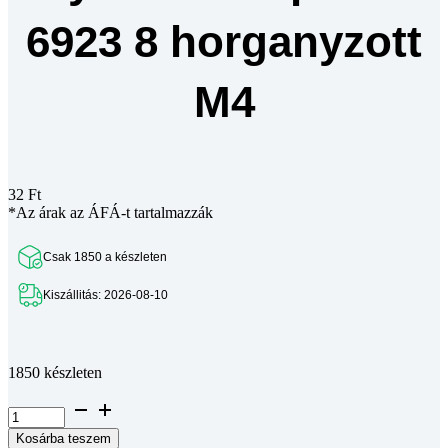
6923 8 horganyzott
M4
32
Ft
*Az árak az ÁFÁ-t tartalmazzák
Csak 1850 a készleten
Kiszállitás: 2026-08-10
Teljes leírás megtekintése
1850 készleten
Hatlapú
peremes
Kosárba teszem
anya