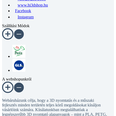
www.hi3dshop.hu
Facebook
Instagram
Szállítási Módok
A webshopunkról
Webáruházunk célja, hogy a 3D nyomtatás és a műszaki
fejlesztés minden területén teljes körű megoldásokat kínáljon
vásárlóink számára. Kínálatunkban megtalálhatóak a
legnépszerűbb 3D nyomtató alapanyagok – mint a PLA, PETG,
ABS, ASA, TPU és speciális kompozit filamentek –, valamint a