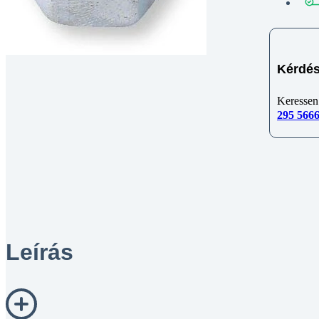
Kérdés
Keressen
295 566
Leírás