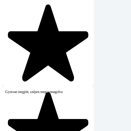
n megjött, szépen megcsomagolva