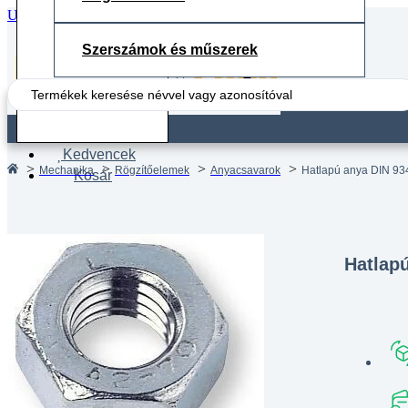
Ugrás a fő tartalomhoz
Ugrás a lábléchez
Szerszámok és műszerek
Search
...
Fiók
Kedvencek
Mechanika
Rögzítőelemek
Anyacsavarok
Hatlapú anya DIN 93
Kosár
Hatlap