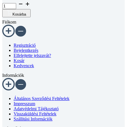
Hatlapfejű
csavar
DIN
Kosárba
933
Fiókom
8.8
horganyzott
M6x30
mennyiség
Regisztráció
Bejelentkezés
Elfelejtette jelszavát?
Kosár
Kedvencek
Információk
Általános Szerződési Feltételek
Impresszum
Adatvédelmi Tájékoztató
Visszaküldési Feltételek
Szállitási Információk