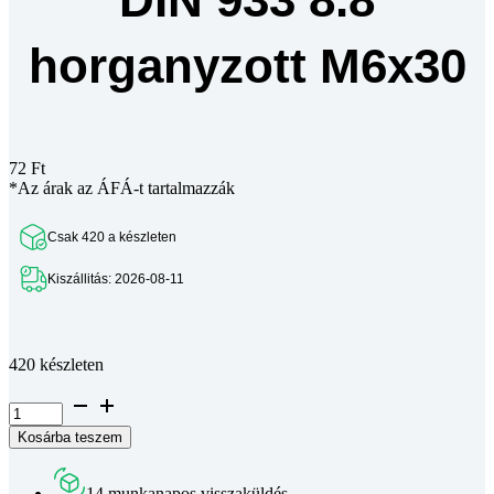
horganyzott M6x30
72
Ft
*Az árak az ÁFÁ-t tartalmazzák
Csak 420 a készleten
Kiszállitás: 2026-08-11
Teljes leírás megtekintése
420 készleten
Hatlapfejű
csavar
Kosárba teszem
DIN
933
8.8
14 munkanapos visszaküldés