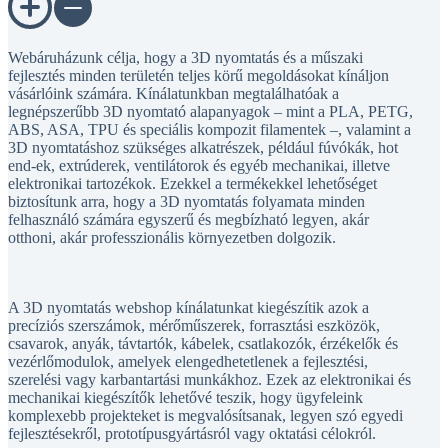
Webáruházunk célja, hogy a 3D nyomtatás és a műszaki
fejlesztés minden területén teljes körű megoldásokat kínáljon
vásárlóink számára. Kínálatunkban megtalálhatóak a
legnépszerűbb 3D nyomtató alapanyagok – mint a PLA, PETG,
ABS, ASA, TPU és speciális kompozit filamentek –, valamint a
3D nyomtatáshoz szükséges alkatrészek, például fúvókák, hot
end-ek, extrúderek, ventilátorok és egyéb mechanikai, illetve
elektronikai tartozékok. Ezekkel a termékekkel lehetőséget
biztosítunk arra, hogy a 3D nyomtatás folyamata minden
felhasználó számára egyszerű és megbízható legyen, akár
otthoni, akár professzionális környezetben dolgozik.
A 3D nyomtatás webshop kínálatunkat kiegészítik azok a
precíziós szerszámok, mérőműszerek, forrasztási eszközök,
csavarok, anyák, távtartók, kábelek, csatlakozók, érzékelők és
vezérlőmodulok, amelyek elengedhetetlenek a fejlesztési,
szerelési vagy karbantartási munkákhoz. Ezek az elektronikai és
mechanikai kiegészítők lehetővé teszik, hogy ügyfeleink
komplexebb projekteket is megvalósítsanak, legyen szó egyedi
fejlesztésekről, prototípusgyártásról vagy oktatási célokról.