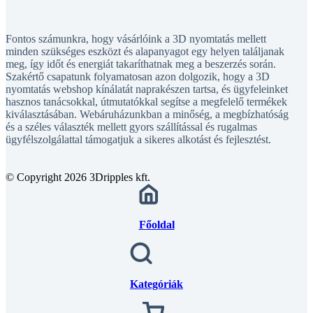
Fontos számunkra, hogy vásárlóink a 3D nyomtatás mellett
minden szükséges eszközt és alapanyagot egy helyen találjanak
meg, így időt és energiát takaríthatnak meg a beszerzés során.
Szakértő csapatunk folyamatosan azon dolgozik, hogy a 3D
nyomtatás webshop kínálatát naprakészen tartsa, és ügyfeleinket
hasznos tanácsokkal, útmutatókkal segítse a megfelelő termékek
kiválasztásában. Webáruházunkban a minőség, a megbízhatóság
és a széles választék mellett gyors szállítással és rugalmas
ügyfélszolgálattal támogatjuk a sikeres alkotást és fejlesztést.
© Copyright 2026 3Dripples kft.
Főoldal
Kategóriák