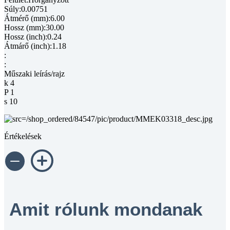
Súly:0.00751
Átmérő (mm):6.00
Hossz (mm):30.00
Hossz (inch):0.24
Átmárő (inch):1.18
:
:
Műszaki leírás/rajz
k 4
P 1
s 10
Értékelések
Amit rólunk mondanak