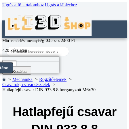
Ugrás a fő tartalomhoz
Ugrás a lábléchez
azaz 2400 Ft
Min. rendelési mennyiség:
34
Search
420 készleten
...
Hatlapfejű
csavar
ntése
DIN
Kosárba
933
Mechanika
Rögzítőelemek
8.8
Csavarok, csavarkészletek
horganyzott
Hatlapfejű csavar DIN 933 8.8 horganyzott M6x30
M6x30
mennyiség
Hatlapfejű csavar
DIN 933 8.8