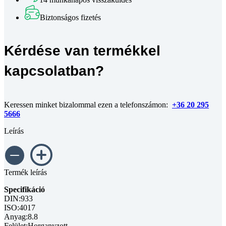
horganyzott
M6x30
Biztonságos fizetés
mennyiség
Kérdése van termékkel
kapcsolatban?
Keressen minket bizalommal ezen a telefonszámon:
+36 20 295
5666
Leírás
Termék leírás
Specifikáció
DIN:933
ISO:4017
Anyag:8.8
Felület:Horganyzott