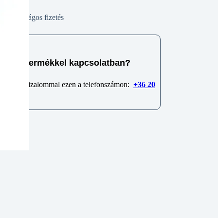
Biztonságos fizetés
e van termékkel kapcsolatban?
 minket bizalommal ezen a telefonszámon:
+36 20
6