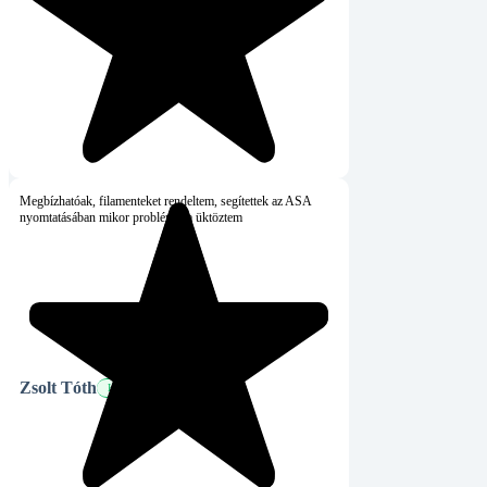
Megbízhatóak, filamenteket rendeltem, segítettek az ASA
nyomtatásában mikor problémába üktöztem
Zsolt Tóth
Hiteles vásárló