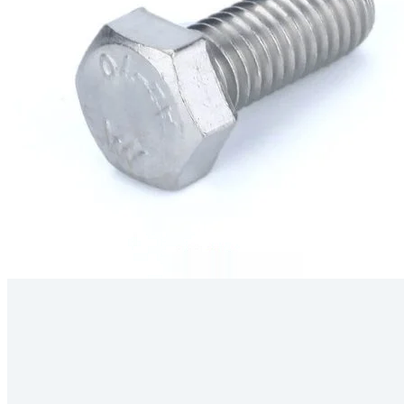
Kérdés
Keressen
295 566