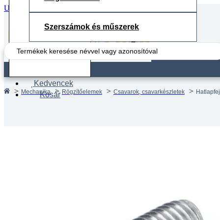
Ugrás a fő tartalomhoz
Ugrás a lábléchez
Szerszámok és műszerek
Search
...
Fiók
Kedvencek
Mechanika
Rögzítőelemek
Csavarok, csavarkészletek
Hatlapfe
Kosár
Hatlapf
M4x35