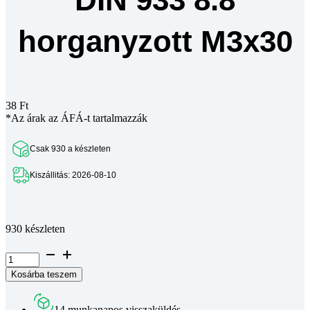
horganyzott M3x30
38
Ft
*Az árak az ÁFÁ-t tartalmazzák
Csak 930 a készleten
Kiszállitás: 2026-08-10
Teljes leírás megtekintése
930 készleten
Hatlapfejű
csavar
Kosárba teszem
DIN
933
8.8
14 munkanapos visszaküldés