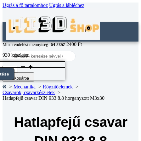
Ugrás a fő tartalomhoz
Ugrás a lábléchez
azaz 2400 Ft
Min. rendelési mennyiség:
64
Search
930 készleten
...
Hatlapfejű
csavar
ntése
DIN
Kosárba
933
Mechanika
Rögzítőelemek
8.8
Csavarok, csavarkészletek
horganyzott
Hatlapfejű csavar DIN 933 8.8 horganyzott M3x30
M3x30
mennyiség
Hatlapfejű csavar
DIN 933 8.8