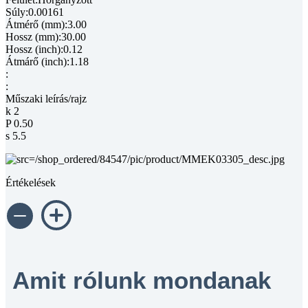
Súly:0.00161
Átmérő (mm):3.00
Hossz (mm):30.00
Hossz (inch):0.12
Átmárő (inch):1.18
:
:
Műszaki leírás/rajz
k 2
P 0.50
s 5.5
Értékelések
Amit rólunk mondanak