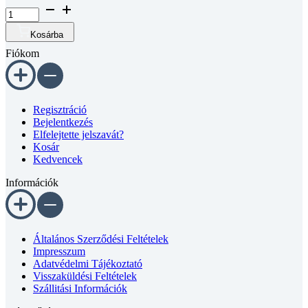
Hatlapfejű
csavar
DIN
Kosárba
933
Fiókom
8.8
horganyzott
M3x30
mennyiség
Regisztráció
Bejelentkezés
Elfelejtette jelszavát?
Kosár
Kedvencek
Információk
Általános Szerződési Feltételek
Impresszum
Adatvédelmi Tájékoztató
Visszaküldési Feltételek
Szállitási Információk