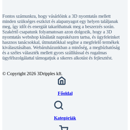
Fontos számunkra, hogy vásárlóink a 3D nyomtatás mellett
minden szükséges eszközt és alapanyagot egy helyen találjanak
meg, így időt és energiát takaríthatnak meg a beszerzés során.
Szakértő csapatunk folyamatosan azon dolgozik, hogy a 3D
nyomtatás webshop kínálatát naprakészen tartsa, és ügyfeleinket
hasznos tanácsokkal, útmutatókkal segítse a megfelelő termékek
kiválasztásában. Webáruházunkban a minőség, a megbízhatóság
és a széles választék mellett gyors szállítással és rugalmas
ügyfélszolgálattal támogatjuk a sikeres alkotást és fejlesztést.
© Copyright 2026 3Dripples kft.
Főoldal
Kategóriák