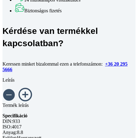
horganyzott
M3x30
Biztonságos fizetés
mennyiség
Kérdése van termékkel
kapcsolatban?
Keressen minket bizalommal ezen a telefonszámon:
+36 20 295
5666
Leírás
Termék leírás
Specifikáció
DIN:933
ISO:4017
Anyag:8.8
Felület:Horganyzott