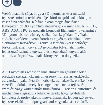
Webáruházunk célja, hogy a 3D nyomtatás és a műszaki
fejlesztés minden területén teljes körű megoldásokat kínáljon
vásárlóink számára. Kínálatunkban megtalálhatóak a
legnépszerűbb 3D nyomtató alapanyagok – mint a PLA, PETG,
ABS, ASA, TPU és speciális kompozit filamentek –, valamint a
3D nyomtatáshoz szükséges alkatrészek, például fúvókák, hot
end-ek, extrúderek, ventilátorok és egyéb mechanikai, illetve
elektronikai tartozékok. Ezekkel a termékekkel lehetőséget
biztosítunk arra, hogy a 3D nyomtatás folyamata minden
felhasználó számára egyszerű és megbízható legyen, akár
otthoni, akár professzionális környezetben dolgozik.
A 3D nyomtatás webshop kínálatunkat kiegészítik azok a
precíziós szerszámok, mérőműszerek, forrasztási eszközök,
csavarok, anyák, távtartók, kábelek, csatlakozók, érzékelők és
vezérlőmodulok, amelyek elengedhetetlenek a fejlesztési,
szerelési vagy karbantartási munkákhoz. Ezek az elektronikai és
mechanikai kiegészítők lehetővé teszik, hogy ügyfeleink
komplexebb projekteket is megvalósítsanak, legyen szó egyedi
fejlesztésekről, prototípusgyártásról vagy oktatási célokról.