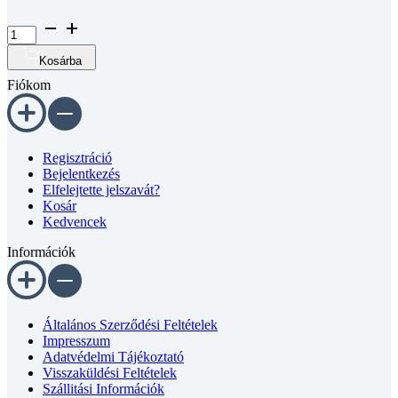
Hatlapfejű
csavar
DIN
Kosárba
933
Fiókom
8.8
DSB
fekete
M8x20
mennyiség
Regisztráció
Bejelentkezés
Elfelejtette jelszavát?
Kosár
Kedvencek
Információk
Általános Szerződési Feltételek
Impresszum
Adatvédelmi Tájékoztató
Visszaküldési Feltételek
Szállitási Információk