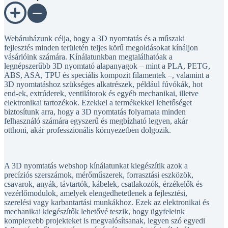
Webáruházunk célja, hogy a 3D nyomtatás és a műszaki
fejlesztés minden területén teljes körű megoldásokat kínáljon
vásárlóink számára. Kínálatunkban megtalálhatóak a
legnépszerűbb 3D nyomtató alapanyagok – mint a PLA, PETG,
ABS, ASA, TPU és speciális kompozit filamentek –, valamint a
3D nyomtatáshoz szükséges alkatrészek, például fúvókák, hot
end-ek, extrúderek, ventilátorok és egyéb mechanikai, illetve
elektronikai tartozékok. Ezekkel a termékekkel lehetőséget
biztosítunk arra, hogy a 3D nyomtatás folyamata minden
felhasználó számára egyszerű és megbízható legyen, akár
otthoni, akár professzionális környezetben dolgozik.
A 3D nyomtatás webshop kínálatunkat kiegészítik azok a
precíziós szerszámok, mérőműszerek, forrasztási eszközök,
csavarok, anyák, távtartók, kábelek, csatlakozók, érzékelők és
vezérlőmodulok, amelyek elengedhetetlenek a fejlesztési,
szerelési vagy karbantartási munkákhoz. Ezek az elektronikai és
mechanikai kiegészítők lehetővé teszik, hogy ügyfeleink
komplexebb projekteket is megvalósítsanak, legyen szó egyedi
fejlesztésekről, prototípusgyártásról vagy oktatási célokról.