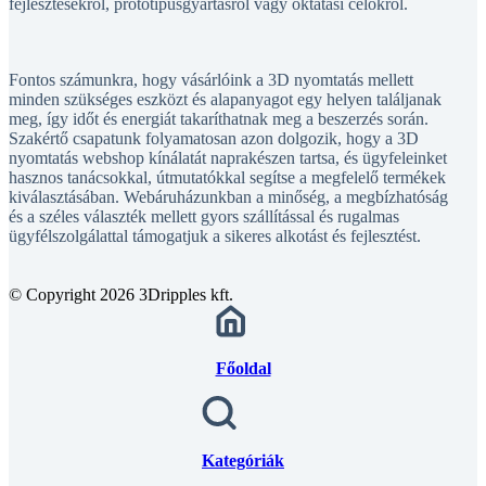
Fontos számunkra, hogy vásárlóink a 3D nyomtatás mellett
minden szükséges eszközt és alapanyagot egy helyen találjanak
meg, így időt és energiát takaríthatnak meg a beszerzés során.
Szakértő csapatunk folyamatosan azon dolgozik, hogy a 3D
nyomtatás webshop kínálatát naprakészen tartsa, és ügyfeleinket
hasznos tanácsokkal, útmutatókkal segítse a megfelelő termékek
kiválasztásában. Webáruházunkban a minőség, a megbízhatóság
és a széles választék mellett gyors szállítással és rugalmas
ügyfélszolgálattal támogatjuk a sikeres alkotást és fejlesztést.
© Copyright 2026 3Dripples kft.
Főoldal
Kategóriák