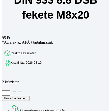
fekete M8x20
95
Ft
*Az árak az ÁFÁ-t tartalmazzák
Csak 2 a készleten
Kiszállitás: 2026-08-10
Teljes leírás megtekintése
2 készleten
Hatlapfejű
csavar
Kosárba teszem
DIN
933
8.8
14 munkanapos visszaküldés