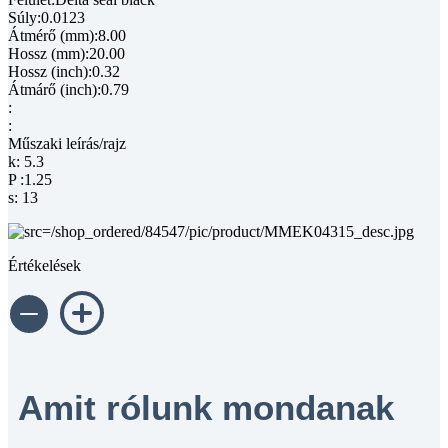
Súly:0.0123
Átmérő (mm):8.00
Hossz (mm):20.00
Hossz (inch):0.32
Átmárő (inch):0.79
:
:
Műszaki leírás/rajz
k: 5.3
P :1.25
s: 13
Értékelések
Amit rólunk mondanak