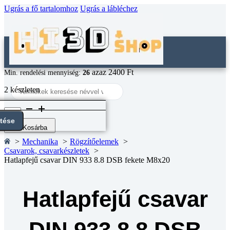
Ugrás a fő tartalomhoz
Ugrás a lábléchez
azaz 2400 Ft
Min. rendelési mennyiség:
26
Search
2 készleten
...
Hatlapfejű
csavar
ntése
DIN
Kosárba
933
Mechanika
Rögzítőelemek
8.8
Csavarok, csavarkészletek
DSB
Hatlapfejű csavar DIN 933 8.8 DSB fekete M8x20
fekete
M8x20
mennyiség
Hatlapfejű csavar
DIN 933 8.8 DSB