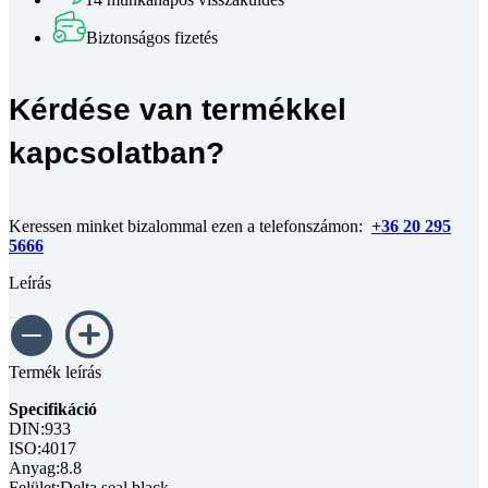
DSB
fekete
Biztonságos fizetés
M8x20
mennyiség
Kérdése van termékkel
kapcsolatban?
Keressen minket bizalommal ezen a telefonszámon:
+36 20 295
5666
Leírás
Termék leírás
Specifikáció
DIN:933
ISO:4017
Anyag:8.8
Felület:Delta seal black