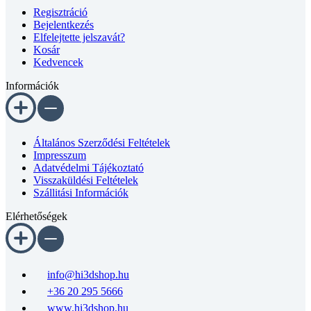
Regisztráció
Bejelentkezés
Elfelejtette jelszavát?
Kosár
Kedvencek
Információk
Általános Szerződési Feltételek
Impresszum
Adatvédelmi Tájékoztató
Visszaküldési Feltételek
Szállitási Információk
Elérhetőségek
info@hi3dshop.hu
+36 20 295 5666
www.hi3dshop.hu