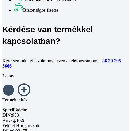
horganyzott
M8x60
Biztonságos fizetés
mennyiség
Kérdése van termékkel
kapcsolatban?
Keressen minket bizalommal ezen a telefonszámon:
+36 20 295
5666
Leírás
Termék leírás
Specifikáció:
DIN:933
Anyag:10.9
Felület:Horganyzott
Súly:0.02475