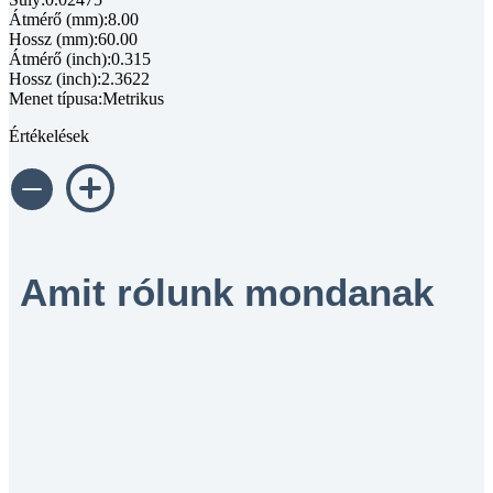
Átmérő (mm):8.00
Hossz (mm):60.00
Átmérő (inch):0.315
Hossz (inch):2.3622
Menet típusa:Metrikus
Értékelések
Amit rólunk mondanak