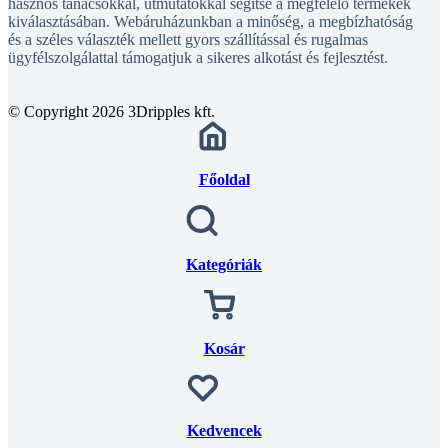
hasznos tanácsokkal, útmutatókkal segítse a megfelelő termékek
kiválasztásában. Webáruházunkban a minőség, a megbízhatóság
és a széles választék mellett gyors szállítással és rugalmas
ügyfélszolgálattal támogatjuk a sikeres alkotást és fejlesztést.
© Copyright 2026 3Dripples kft.
Főoldal
Kategóriák
Kosár
Kedvencek