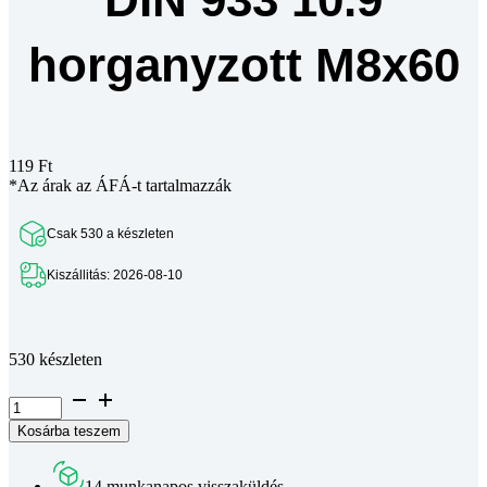
horganyzott M8x60
119
Ft
*Az árak az ÁFÁ-t tartalmazzák
Csak 530 a készleten
Kiszállitás: 2026-08-10
Teljes leírás megtekintése
530 készleten
Hatlapfejű
csavar
Kosárba teszem
DIN
933
10.9
14 munkanapos visszaküldés