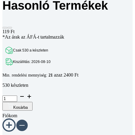
Hasonló Termékek
119
Ft
*Az árak az ÁFÁ-t tartalmazzák
Csak 530 a készleten
Kiszállitás: 2026-08-10
azaz 2400 Ft
Min. rendelési mennyiség:
21
530 készleten
Hatlapfejű
csavar
DIN
Kosárba
933
Fiókom
10.9
horganyzott
M8x60
mennyiség