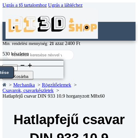
Ugrás a fő tartalomhoz
Ugrás a lábléchez
azaz 2400 Ft
Min. rendelési mennyiség:
21
Search
530 készleten
...
Hatlapfejű
csavar
ntése
DIN
Kosárba
933
Mechanika
Rögzítőelemek
10.9
Csavarok, csavarkészletek
horganyzott
Hatlapfejű csavar DIN 933 10.9 horganyzott M8x60
M8x60
mennyiség
Hatlapfejű csavar
DIN 933 10.9