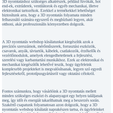
3D nyomtatáshoz szükséges alkatrészek, például fúvókák, hot
end-ek, extrúderek, ventilátorok és egyéb mechanikai, illetve
elektronikai tartozékok. Ezekkel a termékekkel lehetőséget
biztosítunk arra, hogy a 3D nyomtatás folyamata minden
felhasználó számára egyszerű és megbízható legyen, akár
otthoni, akár professzionális környezetben dolgozik.
A 3D nyomtatás webshop kínálatunkat kiegészítik azok a
precíziós szerszámok, mérőműszerek, forrasztási eszközök,
csavarok, anyák, távtartók, kábelek, csatlakozók, érzékelők és
vezérlőmodulok, amelyek elengedhetetlenek a fejlesztési,
szerelési vagy karbantartási munkákhoz. Ezek az elektronikai és
mechanikai kiegészítők lehetővé teszik, hogy ügyfeleink
komplexebb projekteket is megvalósítsanak, legyen szó egyedi
fejlesztésekről, prototípusgyártásról vagy oktatási célokról.
Fontos számunkra, hogy vásárlóink a 3D nyomtatás mellett
minden szükséges eszközt és alapanyagot egy helyen találjanak
meg, így időt és energiát takaríthatnak meg a beszerzés során.
Szakértő csapatunk folyamatosan azon dolgozik, hogy a 3D
nyomtatás webshop kínálatát naprakészen tartsa, és ügyfeleinket