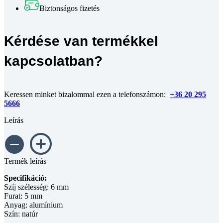
idler
Biztonságos fizetés
5mm
furat
mennyiség
Kérdése van termékkel
kapcsolatban?
Keressen minket bizalommal ezen a telefonszámon:
+36 20 295
5666
Leírás
Termék leírás
Specifikáció:
Szíj szélesség: 6 mm
Furat: 5 mm
Anyag: alumínium
Szín: natúr