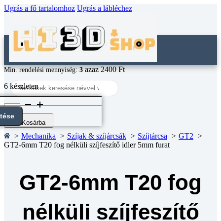
Ugrás a fő tartalomhoz
Ugrás a lábléchez
azaz 2400 Ft
Min. rendelési mennyiség:
3
Search
6 készleten
...
GT2-
6mm
ntése
T20
Kosárba
fog
Mechanika
Szíjak & szíjárcsák
Szíjtárcsa
GT2
nélküli
GT2-6mm T20 fog nélküli szíjfeszítő idler 5mm furat
szíjfeszítő
idler
5mm
furat
GT2-6mm T20 fog
mennyiség
nélküli szíjfeszítő