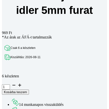
idler 5mm furat
969
Ft
*Az árak az ÁFÁ-t tartalmazzák
Csak 6 a készleten
Kiszállitás: 2026-08-11
Teljes leírás megtekintése
6 készleten
GT2-
6mm
Kosárba teszem
T20
fog
nélküli
14 munkanapos visszaküldés
szíjfeszítő