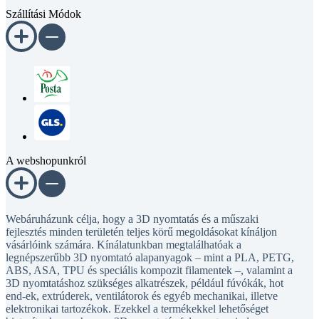
Szállítási Módok
A webshopunkról
Webáruházunk célja, hogy a 3D nyomtatás és a műszaki
fejlesztés minden területén teljes körű megoldásokat kínáljon
vásárlóink számára. Kínálatunkban megtalálhatóak a
legnépszerűbb 3D nyomtató alapanyagok – mint a PLA, PETG,
ABS, ASA, TPU és speciális kompozit filamentek –, valamint a
3D nyomtatáshoz szükséges alkatrészek, például fúvókák, hot
end-ek, extrúderek, ventilátorok és egyéb mechanikai, illetve
elektronikai tartozékok. Ezekkel a termékekkel lehetőséget
biztosítunk arra, hogy a 3D nyomtatás folyamata minden