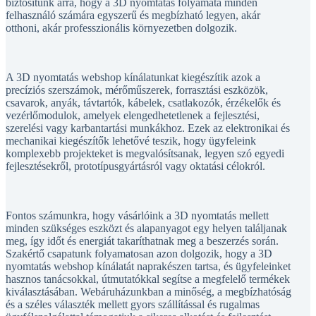
felhasználó számára egyszerű és megbízható legyen, akár
otthoni, akár professzionális környezetben dolgozik.
A 3D nyomtatás webshop kínálatunkat kiegészítik azok a
precíziós szerszámok, mérőműszerek, forrasztási eszközök,
csavarok, anyák, távtartók, kábelek, csatlakozók, érzékelők és
vezérlőmodulok, amelyek elengedhetetlenek a fejlesztési,
szerelési vagy karbantartási munkákhoz. Ezek az elektronikai és
mechanikai kiegészítők lehetővé teszik, hogy ügyfeleink
komplexebb projekteket is megvalósítsanak, legyen szó egyedi
fejlesztésekről, prototípusgyártásról vagy oktatási célokról.
Fontos számunkra, hogy vásárlóink a 3D nyomtatás mellett
minden szükséges eszközt és alapanyagot egy helyen találjanak
meg, így időt és energiát takaríthatnak meg a beszerzés során.
Szakértő csapatunk folyamatosan azon dolgozik, hogy a 3D
nyomtatás webshop kínálatát naprakészen tartsa, és ügyfeleinket
hasznos tanácsokkal, útmutatókkal segítse a megfelelő termékek
kiválasztásában. Webáruházunkban a minőség, a megbízhatóság
és a széles választék mellett gyors szállítással és rugalmas
ügyfélszolgálattal támogatjuk a sikeres alkotást és fejlesztést.