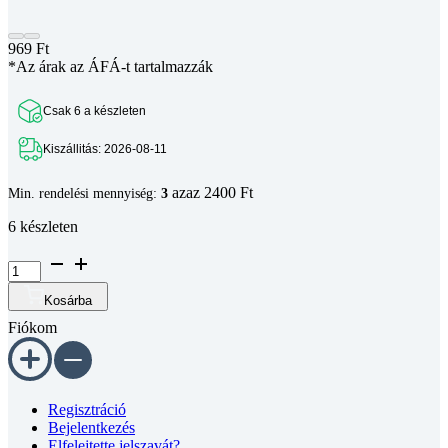
969
Ft
*Az árak az ÁFÁ-t tartalmazzák
Csak 6 a készleten
Kiszállitás: 2026-08-11
azaz 2400 Ft
Min. rendelési mennyiség:
3
6 készleten
GT2-
6mm
T20
Kosárba
fog
Fiókom
nélküli
szíjfeszítő
idler
5mm
furat
Regisztráció
mennyiség
Bejelentkezés
Elfelejtette jelszavát?
Kosár