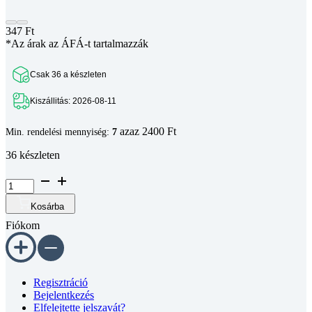
347
Ft
*Az árak az ÁFÁ-t tartalmazzák
Csak 36 a készleten
Kiszállitás: 2026-08-11
azaz 2400 Ft
Min. rendelési mennyiség:
7
36 készleten
Golyóscsapágy
694ZZ
mennyiség
Kosárba
Fiókom
Regisztráció
Bejelentkezés
Elfelejtette jelszavát?
Kosár