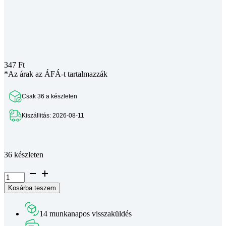
347
Ft
*Az árak az ÁFÁ-t tartalmazzák
Csak 36 a készleten
Kiszállitás: 2026-08-11
Teljes leírás megtekintése
36 készleten
Golyóscsapágy
694ZZ
Kosárba teszem
mennyiség
14 munkanapos visszaküldés