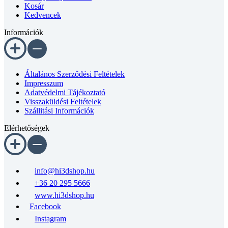
Kedvencek
Információk
Általános Szerződési Feltételek
Impresszum
Adatvédelmi Tájékoztató
Visszaküldési Feltételek
Szállitási Információk
Elérhetőségek
info@hi3dshop.hu
+36 20 295 5666
www.hi3dshop.hu
Facebook
Instagram
Szállítási Módok