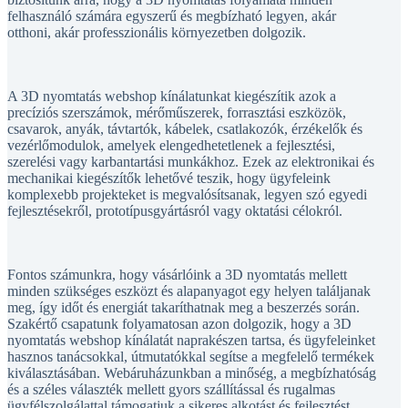
otthoni, akár professzionális környezetben dolgozik.
A 3D nyomtatás webshop kínálatunkat kiegészítik azok a
precíziós szerszámok, mérőműszerek, forrasztási eszközök,
csavarok, anyák, távtartók, kábelek, csatlakozók, érzékelők és
vezérlőmodulok, amelyek elengedhetetlenek a fejlesztési,
szerelési vagy karbantartási munkákhoz. Ezek az elektronikai és
mechanikai kiegészítők lehetővé teszik, hogy ügyfeleink
komplexebb projekteket is megvalósítsanak, legyen szó egyedi
fejlesztésekről, prototípusgyártásról vagy oktatási célokról.
Fontos számunkra, hogy vásárlóink a 3D nyomtatás mellett
minden szükséges eszközt és alapanyagot egy helyen találjanak
meg, így időt és energiát takaríthatnak meg a beszerzés során.
Szakértő csapatunk folyamatosan azon dolgozik, hogy a 3D
nyomtatás webshop kínálatát naprakészen tartsa, és ügyfeleinket
hasznos tanácsokkal, útmutatókkal segítse a megfelelő termékek
kiválasztásában. Webáruházunkban a minőség, a megbízhatóság
és a széles választék mellett gyors szállítással és rugalmas
ügyfélszolgálattal támogatjuk a sikeres alkotást és fejlesztést.