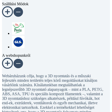
A webshopunkról
Webáruházunk célja, hogy a 3D nyomtatás és a műszaki
fejlesztés minden területén teljes körű megoldásokat kínáljon
vásárlóink számára. Kínálatunkban megtalálhatóak a
legnépszerűbb 3D nyomtató alapanyagok – mint a PLA, PETG,
ABS, ASA, TPU és speciális kompozit filamentek –, valamint a
3D nyomtatáshoz szükséges alkatrészek, például fúvókák, hot
end-ek, extrúderek, ventilátorok és egyéb mechanikai, illetve
elektronikai tartozékok. Ezekkel a termékekkel lehetőséget
biztosítunk arra, hogy a 3D nyomtatás folyamata minden
felhasználó számára egyszerű és megbízható legyen, akár