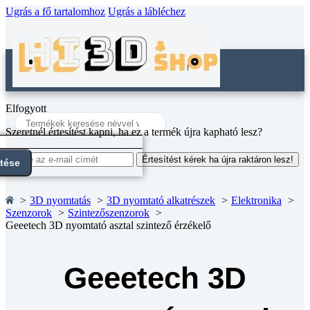
Ugrás a fő tartalomhoz
Ugrás a lábléchez
Elfogyott
Search
...
Szeretnél értesítést kapni, ha ez a termék újra kapható lesz?
Értesítést kérek ha újra raktáron lesz!
ntése
3D nyomtatás
3D nyomtató alkatrészek
Elektronika
Szenzorok
Szintezőszenzorok
Geeetech 3D nyomtató asztal szintező érzékelő
Geeetech 3D