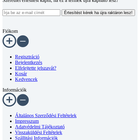
Szeretnél értesítést kapni, ha ez a termék újra kapható lesz?
Értesítést kérek ha újra raktáron lesz!
Fiókom
Regisztráció
Bejelentkezés
Elfelejtette jelszavát?
Kosár
Kedvencek
Információk
Általános Szerződési Feltételek
Impresszum
Adatvédelmi Tájékoztató
Visszaküldési Feltételek
Szállitási Információk