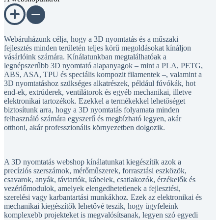
Webáruházunk célja, hogy a 3D nyomtatás és a műszaki
fejlesztés minden területén teljes körű megoldásokat kínáljon
vásárlóink számára. Kínálatunkban megtalálhatóak a
legnépszerűbb 3D nyomtató alapanyagok – mint a PLA, PETG,
ABS, ASA, TPU és speciális kompozit filamentek –, valamint a
3D nyomtatáshoz szükséges alkatrészek, például fúvókák, hot
end-ek, extrúderek, ventilátorok és egyéb mechanikai, illetve
elektronikai tartozékok. Ezekkel a termékekkel lehetőséget
biztosítunk arra, hogy a 3D nyomtatás folyamata minden
felhasználó számára egyszerű és megbízható legyen, akár
otthoni, akár professzionális környezetben dolgozik.
A 3D nyomtatás webshop kínálatunkat kiegészítik azok a
precíziós szerszámok, mérőműszerek, forrasztási eszközök,
csavarok, anyák, távtartók, kábelek, csatlakozók, érzékelők és
vezérlőmodulok, amelyek elengedhetetlenek a fejlesztési,
szerelési vagy karbantartási munkákhoz. Ezek az elektronikai és
mechanikai kiegészítők lehetővé teszik, hogy ügyfeleink
komplexebb projekteket is megvalósítsanak, legyen szó egyedi