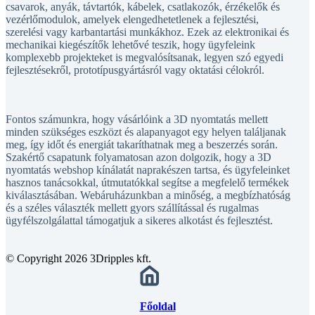
csavarok, anyák, távtartók, kábelek, csatlakozók, érzékelők és
vezérlőmodulok, amelyek elengedhetetlenek a fejlesztési,
szerelési vagy karbantartási munkákhoz. Ezek az elektronikai és
mechanikai kiegészítők lehetővé teszik, hogy ügyfeleink
komplexebb projekteket is megvalósítsanak, legyen szó egyedi
fejlesztésekről, prototípusgyártásról vagy oktatási célokról.
Fontos számunkra, hogy vásárlóink a 3D nyomtatás mellett
minden szükséges eszközt és alapanyagot egy helyen találjanak
meg, így időt és energiát takaríthatnak meg a beszerzés során.
Szakértő csapatunk folyamatosan azon dolgozik, hogy a 3D
nyomtatás webshop kínálatát naprakészen tartsa, és ügyfeleinket
hasznos tanácsokkal, útmutatókkal segítse a megfelelő termékek
kiválasztásában. Webáruházunkban a minőség, a megbízhatóság
és a széles választék mellett gyors szállítással és rugalmas
ügyfélszolgálattal támogatjuk a sikeres alkotást és fejlesztést.
© Copyright 2026 3Dripples kft.
Főoldal