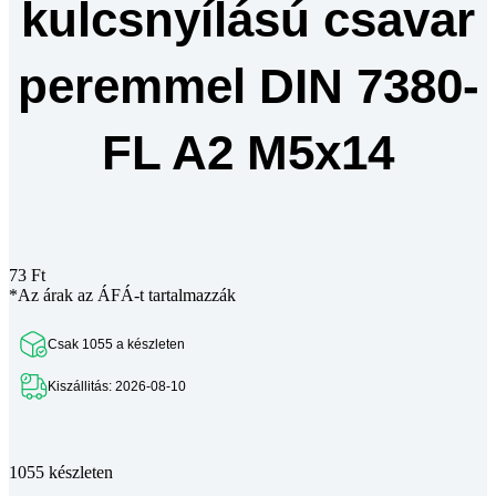
kulcsnyílású csavar
peremmel DIN 7380-
FL A2 M5x14
73
Ft
*Az árak az ÁFÁ-t tartalmazzák
Csak 1055 a készleten
Kiszállitás: 2026-08-10
Teljes leírás megtekintése
1055 készleten