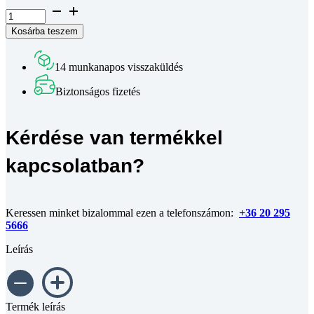
Félgömbfejű
belső
Kosárba teszem
kulcsnyílású
csavar
peremmel
14 munkanapos visszaküldés
DIN
7380-
Biztonságos fizetés
FL
A2
M5x14
Kérdése van termékkel
mennyiség
kapcsolatban?
Keressen minket bizalommal ezen a telefonszámon:
+36 20 295
5666
Leírás
Termék leírás