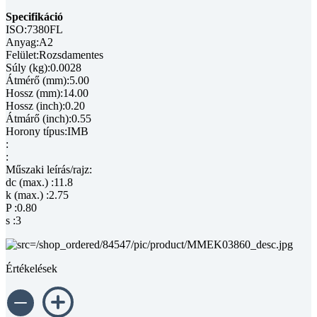
Specifikáció
ISO:7380FL
Anyag:A2
Felület:Rozsdamentes
Súly (kg):0.0028
Átmérő (mm):5.00
Hossz (mm):14.00
Hossz (inch):0.20
Átmárő (inch):0.55
Horony típus:IMB
:
:
Műszaki leírás/rajz:
dc (max.) :11.8
k (max.) :2.75
P :0.80
s :3
Értékelések