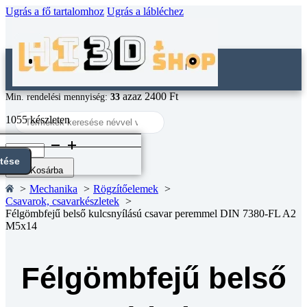
Ugrás a fő tartalomhoz
Ugrás a lábléchez
azaz 2400 Ft
Min. rendelési mennyiség:
33
Search
1055 készleten
...
Félgömbfejű
belső
ntése
kulcsnyílású
Kosárba
csavar
Mechanika
Rögzítőelemek
peremmel
Csavarok, csavarkészletek
DIN
Félgömbfejű belső kulcsnyílású csavar peremmel DIN 7380-FL A2
7380-
M5x14
FL
A2
M5x14
mennyiség
Félgömbfejű belső