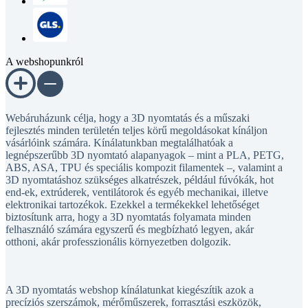
A webshopunkról
Webáruházunk célja, hogy a 3D nyomtatás és a műszaki
fejlesztés minden területén teljes körű megoldásokat kínáljon
vásárlóink számára. Kínálatunkban megtalálhatóak a
legnépszerűbb 3D nyomtató alapanyagok – mint a PLA, PETG,
ABS, ASA, TPU és speciális kompozit filamentek –, valamint a
3D nyomtatáshoz szükséges alkatrészek, például fúvókák, hot
end-ek, extrúderek, ventilátorok és egyéb mechanikai, illetve
elektronikai tartozékok. Ezekkel a termékekkel lehetőséget
biztosítunk arra, hogy a 3D nyomtatás folyamata minden
felhasználó számára egyszerű és megbízható legyen, akár
otthoni, akár professzionális környezetben dolgozik.
A 3D nyomtatás webshop kínálatunkat kiegészítik azok a
precíziós szerszámok, mérőműszerek, forrasztási eszközök,