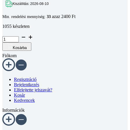
Kiszállitás: 2026-08-10
azaz 2400 Ft
Min. rendelési mennyiség:
33
1055 készleten
Félgömbfejű
belső
kulcsnyílású
Kosárba
csavar
Fiókom
peremmel
DIN
7380-
FL
A2
Regisztráció
M5x14
Bejelentkezés
mennyiség
Elfelejtette jelszavát?
Kosár
Kedvencek
Információk