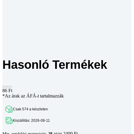
Hasonló Termékek
86
Ft
*Az árak az ÁFÁ-t tartalmazzák
Csak 574 a készleten
Kiszállitás: 2026-08-11
azaz 2400 Ft
Min. rendelési mennyiség:
28