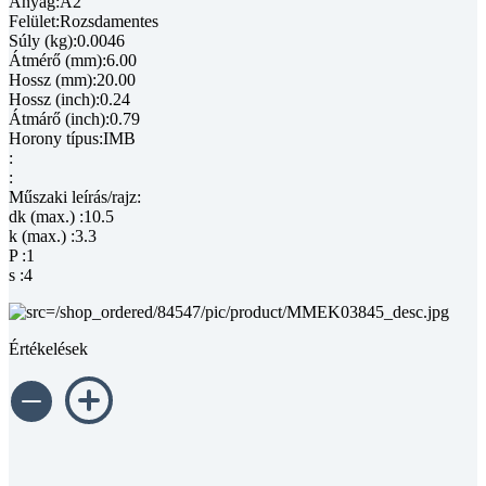
Anyag:A2
Felület:Rozsdamentes
Súly (kg):0.0046
Átmérő (mm):6.00
Hossz (mm):20.00
Hossz (inch):0.24
Átmárő (inch):0.79
Horony típus:IMB
:
:
Műszaki leírás/rajz:
dk (max.) :10.5
k (max.) :3.3
P :1
s :4
Értékelések