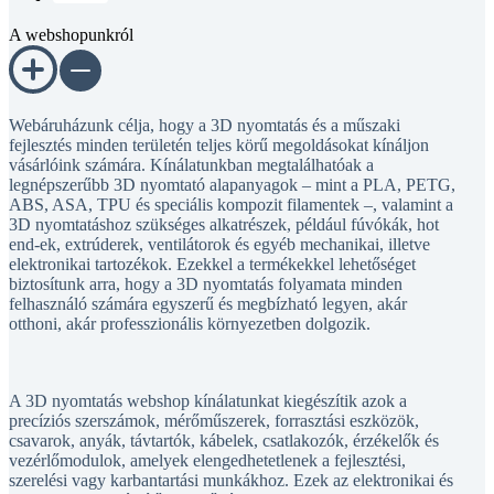
A webshopunkról
Webáruházunk célja, hogy a 3D nyomtatás és a műszaki
fejlesztés minden területén teljes körű megoldásokat kínáljon
vásárlóink számára. Kínálatunkban megtalálhatóak a
legnépszerűbb 3D nyomtató alapanyagok – mint a PLA, PETG,
ABS, ASA, TPU és speciális kompozit filamentek –, valamint a
3D nyomtatáshoz szükséges alkatrészek, például fúvókák, hot
end-ek, extrúderek, ventilátorok és egyéb mechanikai, illetve
elektronikai tartozékok. Ezekkel a termékekkel lehetőséget
biztosítunk arra, hogy a 3D nyomtatás folyamata minden
felhasználó számára egyszerű és megbízható legyen, akár
otthoni, akár professzionális környezetben dolgozik.
A 3D nyomtatás webshop kínálatunkat kiegészítik azok a
precíziós szerszámok, mérőműszerek, forrasztási eszközök,
csavarok, anyák, távtartók, kábelek, csatlakozók, érzékelők és
vezérlőmodulok, amelyek elengedhetetlenek a fejlesztési,
szerelési vagy karbantartási munkákhoz. Ezek az elektronikai és