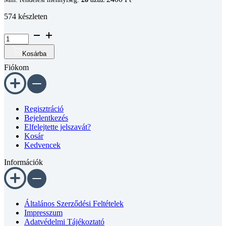
574 készleten
Félgömbfejű
belső
kulcsnyílású
Kosárba
csavar
Fiókom
DIN
7380
A2
M6x20
mennyiség
Regisztráció
Bejelentkezés
Elfelejtette jelszavát?
Kosár
Kedvencek
Információk
Általános Szerződési Feltételek
Impresszum
Adatvédelmi Tájékoztató