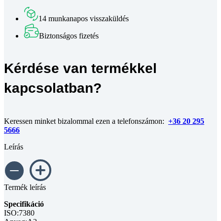
csavar
DIN
14 munkanapos visszaküldés
7380
A2
Biztonságos fizetés
M6x20
mennyiség
Kérdése van termékkel
kapcsolatban?
Keressen minket bizalommal ezen a telefonszámon:
+36 20 295
5666
Leírás
Termék leírás
Specifikáció
ISO:7380