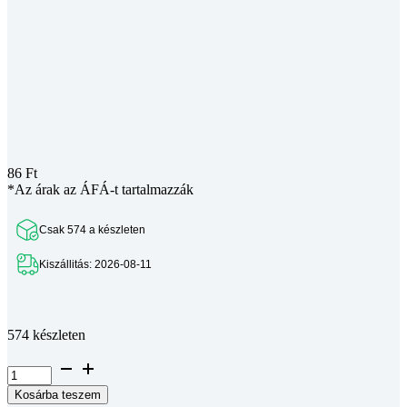
86
Ft
*Az árak az ÁFÁ-t tartalmazzák
Csak 574 a készleten
Kiszállitás: 2026-08-11
Teljes leírás megtekintése
574 készleten
Félgömbfejű
belső
Kosárba teszem
kulcsnyílású