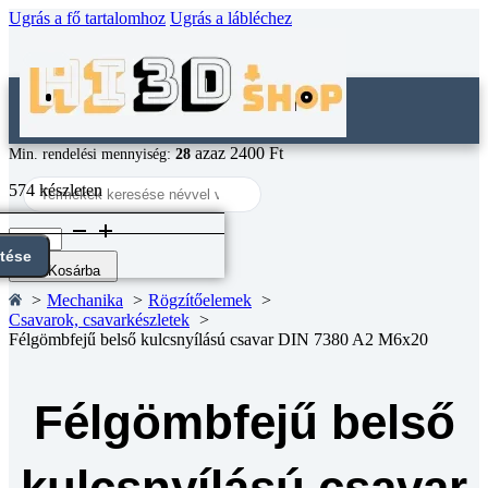
Ugrás a fő tartalomhoz
Ugrás a lábléchez
azaz 2400 Ft
Min. rendelési mennyiség:
28
Search
574 készleten
...
Félgömbfejű
belső
ntése
kulcsnyílású
Kosárba
csavar
Mechanika
Rögzítőelemek
DIN
Csavarok, csavarkészletek
7380
Félgömbfejű belső kulcsnyílású csavar DIN 7380 A2 M6x20
A2
M6x20
mennyiség
Félgömbfejű belső
kulcsnyílású csavar