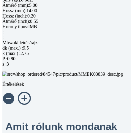
Átmérő (mm):5.00
Hossz (mm):14.00
Hossz (inch):0.20
Átmárő (inch):0.55
Horony típus:IMB
:
:
Műszaki leírás/rajz:
dk (max.) :9.5
k (max.) :2.75
P :0.80
s :3
Értékelések
Amit rólunk mondanak