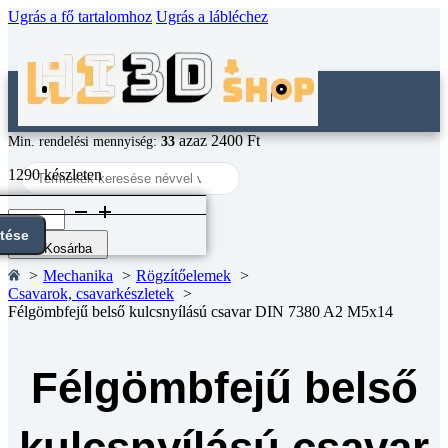
Ugrás a fő tartalomhoz
Ugrás a lábléchez
azaz 2400 Ft
Min. rendelési mennyiség:
33
Search
1290 készleten
...
Félgömbfejű
belső
ntése
kulcsnyílású
Kosárba
csavar
Mechanika
Rögzítőelemek
DIN
Csavarok, csavarkészletek
7380
Félgömbfejű belső kulcsnyílású csavar DIN 7380 A2 M5x14
A2
M5x14
mennyiség
Félgömbfejű belső
kulcsnyílású csavar