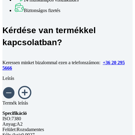
7380
A2
Biztonságos fizetés
M5x14
mennyiség
Kérdése van termékkel
kapcsolatban?
Keressen minket bizalommal ezen a telefonszámon:
+36 20 295
5666
Leírás
Termék leírás
Specifikáció
ISO:7380
Anyag:A2
Felület:Rozsdamentes
Súly (kg):0.0027