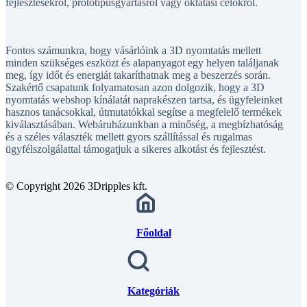
fejlesztésekről, prototípusgyártásról vagy oktatási célokról.
Fontos számunkra, hogy vásárlóink a 3D nyomtatás mellett
minden szükséges eszközt és alapanyagot egy helyen találjanak
meg, így időt és energiát takaríthatnak meg a beszerzés során.
Szakértő csapatunk folyamatosan azon dolgozik, hogy a 3D
nyomtatás webshop kínálatát naprakészen tartsa, és ügyfeleinket
hasznos tanácsokkal, útmutatókkal segítse a megfelelő termékek
kiválasztásában. Webáruházunkban a minőség, a megbízhatóság
és a széles választék mellett gyors szállítással és rugalmas
ügyfélszolgálattal támogatjuk a sikeres alkotást és fejlesztést.
© Copyright 2026 3Dripples kft.
Főoldal
Kategóriák