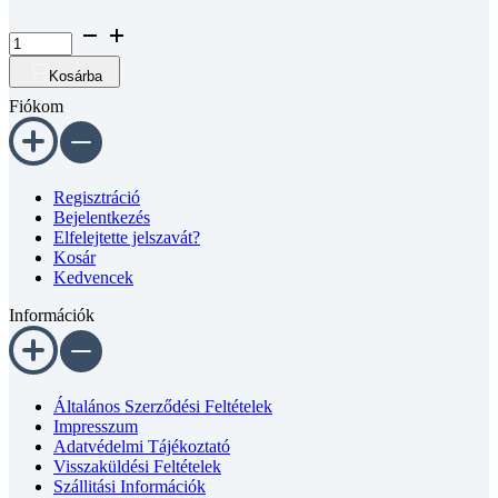
Félgömbfejű
belső
kulcsnyílású
Kosárba
csavar
Fiókom
DIN
7380
A2
M5x14
mennyiség
Regisztráció
Bejelentkezés
Elfelejtette jelszavát?
Kosár
Kedvencek
Információk
Általános Szerződési Feltételek
Impresszum
Adatvédelmi Tájékoztató
Visszaküldési Feltételek
Szállitási Információk