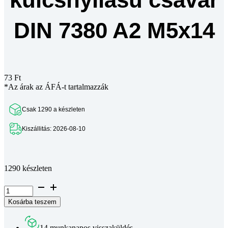
DIN 7380 A2 M5x14
73
Ft
*Az árak az ÁFÁ-t tartalmazzák
Csak 1290 a készleten
Kiszállitás: 2026-08-10
Teljes leírás megtekintése
1290 készleten
Félgömbfejű
belső
Kosárba teszem
kulcsnyílású
csavar
DIN
14 munkanapos visszaküldés