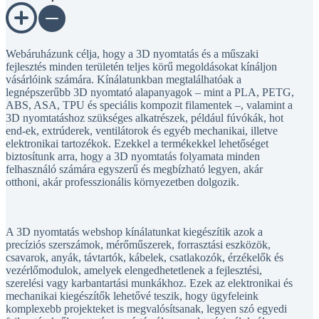
Webáruházunk célja, hogy a 3D nyomtatás és a műszaki
fejlesztés minden területén teljes körű megoldásokat kínáljon
vásárlóink számára. Kínálatunkban megtalálhatóak a
legnépszerűbb 3D nyomtató alapanyagok – mint a PLA, PETG,
ABS, ASA, TPU és speciális kompozit filamentek –, valamint a
3D nyomtatáshoz szükséges alkatrészek, például fúvókák, hot
end-ek, extrúderek, ventilátorok és egyéb mechanikai, illetve
elektronikai tartozékok. Ezekkel a termékekkel lehetőséget
biztosítunk arra, hogy a 3D nyomtatás folyamata minden
felhasználó számára egyszerű és megbízható legyen, akár
otthoni, akár professzionális környezetben dolgozik.
A 3D nyomtatás webshop kínálatunkat kiegészítik azok a
precíziós szerszámok, mérőműszerek, forrasztási eszközök,
csavarok, anyák, távtartók, kábelek, csatlakozók, érzékelők és
vezérlőmodulok, amelyek elengedhetetlenek a fejlesztési,
szerelési vagy karbantartási munkákhoz. Ezek az elektronikai és
mechanikai kiegészítők lehetővé teszik, hogy ügyfeleink
komplexebb projekteket is megvalósítsanak, legyen szó egyedi