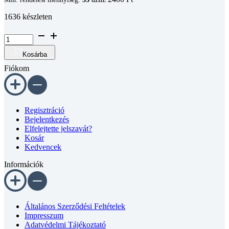
1636 készleten
Félgömbfejű
belső
kulcsnyílású
Kosárba
csavar
Fiókom
DIN
7380
A2
M3x20
mennyiség
Regisztráció
Bejelentkezés
Elfelejtette jelszavát?
Kosár
Kedvencek
Információk
Általános Szerződési Feltételek
Impresszum
Adatvédelmi Tájékoztató