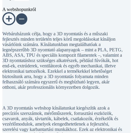
A webshopunkról
Webáruházunk célja, hogy a 3D nyomtatás és a műszaki
fejlesztés minden területén teljes körű megoldásokat kínáljon
vásárlóink számára. Kínálatunkban megtalálhatóak a
legnépszerűbb 3D nyomtató alapanyagok – mint a PLA, PETG,
ABS, ASA, TPU és speciális kompozit filamentek –, valamint a
3D nyomtatáshoz szükséges alkatrészek, például fúvókák, hot
end-ek, extrúderek, ventilátorok és egyéb mechanikai, illetve
elektronikai tartozékok. Ezekkel a termékekkel lehetőséget
biztosítunk arra, hogy a 3D nyomtatás folyamata minden
felhasználó számára egyszerű és megbízható legyen, akár
otthoni, akár professzionális környezetben dolgozik.
A 3D nyomtatás webshop kínálatunkat kiegészítik azok a
precíziós szerszámok, mérőműszerek, forrasztási eszközök,
csavarok, anyák, távtartók, kábelek, csatlakozók, érzékelők és
vezérlőmodulok, amelyek elengedhetetlenek a fejlesztési,
szerelési vagy karbantartási munkákhoz. Ezek az elektronikai és