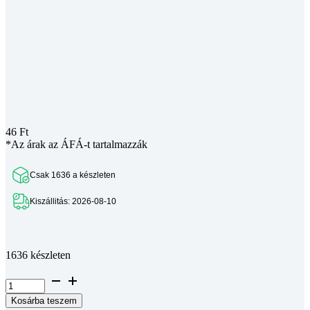
46
Ft
*Az árak az ÁFÁ-t tartalmazzák
Csak 1636 a készleten
Kiszállitás: 2026-08-10
Teljes leírás megtekintése
1636 készleten
Félgömbfejű
belső
Kosárba teszem
kulcsnyílású