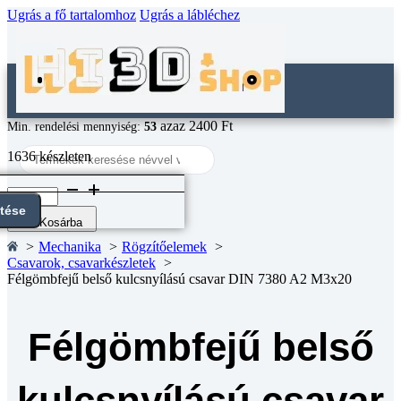
Ugrás a fő tartalomhoz
Ugrás a lábléchez
azaz 2400 Ft
Min. rendelési mennyiség:
53
Search
1636 készleten
...
Félgömbfejű
belső
ntése
kulcsnyílású
Kosárba
csavar
Mechanika
Rögzítőelemek
DIN
Csavarok, csavarkészletek
7380
Félgömbfejű belső kulcsnyílású csavar DIN 7380 A2 M3x20
A2
M3x20
mennyiség
Félgömbfejű belső
kulcsnyílású csavar