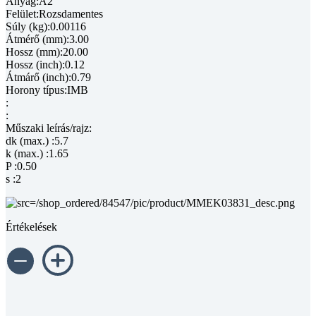
Anyag:A2
Felület:Rozsdamentes
Súly (kg):0.00116
Átmérő (mm):3.00
Hossz (mm):20.00
Hossz (inch):0.12
Átmárő (inch):0.79
Horony típus:IMB
:
:
Műszaki leírás/rajz:
dk (max.) :5.7
k (max.) :1.65
P :0.50
s :2
Értékelések