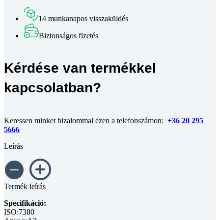
csavar
DIN
14 munkanapos visszaküldés
7380
A2
Biztonságos fizetés
M3x20
mennyiség
Kérdése van termékkel
kapcsolatban?
Keressen minket bizalommal ezen a telefonszámon:
+36 20 295
5666
Leírás
Termék leírás
Specifikáció:
ISO:7380