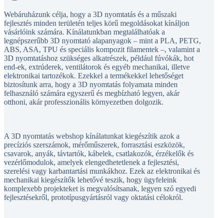
Webáruházunk célja, hogy a 3D nyomtatás és a műszaki
fejlesztés minden területén teljes körű megoldásokat kínáljon
vásárlóink számára. Kínálatunkban megtalálhatóak a
legnépszerűbb 3D nyomtató alapanyagok – mint a PLA, PETG,
ABS, ASA, TPU és speciális kompozit filamentek –, valamint a
3D nyomtatáshoz szükséges alkatrészek, például fúvókák, hot
end-ek, extrúderek, ventilátorok és egyéb mechanikai, illetve
elektronikai tartozékok. Ezekkel a termékekkel lehetőséget
biztosítunk arra, hogy a 3D nyomtatás folyamata minden
felhasználó számára egyszerű és megbízható legyen, akár
otthoni, akár professzionális környezetben dolgozik.
A 3D nyomtatás webshop kínálatunkat kiegészítik azok a
precíziós szerszámok, mérőműszerek, forrasztási eszközök,
csavarok, anyák, távtartók, kábelek, csatlakozók, érzékelők és
vezérlőmodulok, amelyek elengedhetetlenek a fejlesztési,
szerelési vagy karbantartási munkákhoz. Ezek az elektronikai és
mechanikai kiegészítők lehetővé teszik, hogy ügyfeleink
komplexebb projekteket is megvalósítsanak, legyen szó egyedi
fejlesztésekről, prototípusgyártásról vagy oktatási célokról.