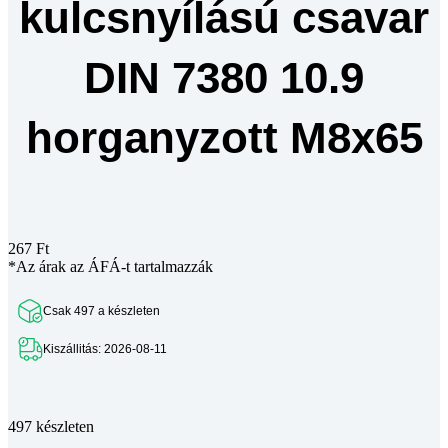
kulcsnyílású csavar
DIN 7380 10.9
horganyzott M8x65
267
Ft
*Az árak az ÁFÁ-t tartalmazzák
Csak 497 a készleten
Kiszállitás: 2026-08-11
Teljes leírás megtekintése
497 készleten