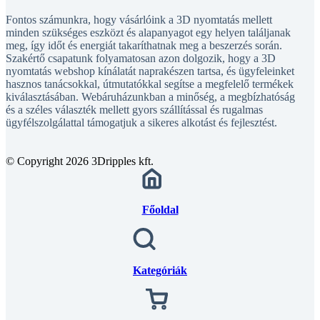
Fontos számunkra, hogy vásárlóink a 3D nyomtatás mellett
minden szükséges eszközt és alapanyagot egy helyen találjanak
meg, így időt és energiát takaríthatnak meg a beszerzés során.
Szakértő csapatunk folyamatosan azon dolgozik, hogy a 3D
nyomtatás webshop kínálatát naprakészen tartsa, és ügyfeleinket
hasznos tanácsokkal, útmutatókkal segítse a megfelelő termékek
kiválasztásában. Webáruházunkban a minőség, a megbízhatóság
és a széles választék mellett gyors szállítással és rugalmas
ügyfélszolgálattal támogatjuk a sikeres alkotást és fejlesztést.
© Copyright 2026 3Dripples kft.
Főoldal
Kategóriák
Kosár