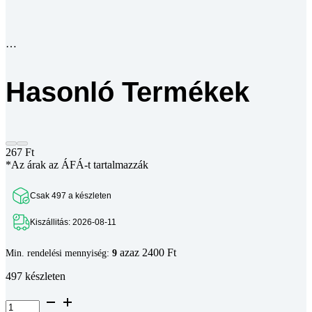
Hasonló Termékek
267
Ft
*Az árak az ÁFÁ-t tartalmazzák
Csak 497 a készleten
Kiszállitás: 2026-08-11
azaz 2400 Ft
Min. rendelési mennyiség:
9
497 készleten
Félgömbfejű
belső
kulcsnyílású