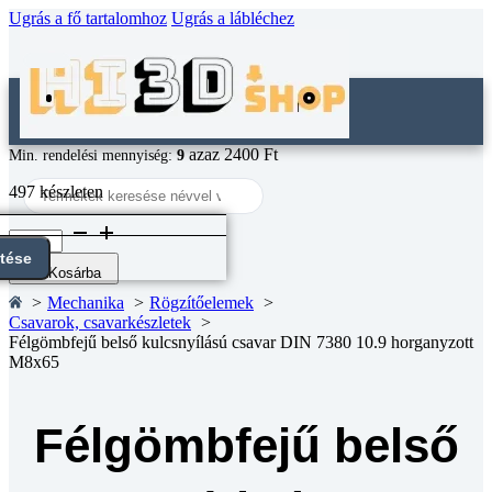
Ugrás a fő tartalomhoz
Ugrás a lábléchez
azaz 2400 Ft
Min. rendelési mennyiség:
9
Search
497 készleten
...
Félgömbfejű
belső
ntése
kulcsnyílású
Kosárba
csavar
Mechanika
Rögzítőelemek
DIN
Csavarok, csavarkészletek
7380
Félgömbfejű belső kulcsnyílású csavar DIN 7380 10.9 horganyzott
10.9
M8x65
horganyzott
M8x65
mennyiség
Félgömbfejű belső