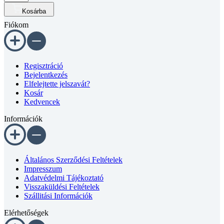
Kosárba
csavar
Fiókom
DIN
7380
10.9
horganyzott
M8x65
Regisztráció
mennyiség
Bejelentkezés
Elfelejtette jelszavát?
Kosár
Kedvencek
Információk
Általános Szerződési Feltételek
Impresszum
Adatvédelmi Tájékoztató
Visszaküldési Feltételek
Szállitási Információk
Elérhetőségek