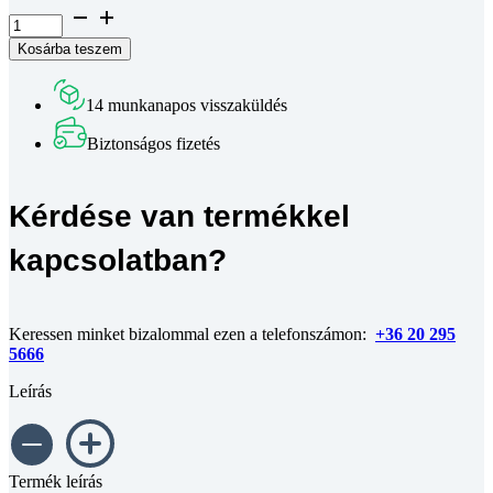
Félgömbfejű
belső
Kosárba teszem
kulcsnyílású
csavar
DIN
14 munkanapos visszaküldés
7380
10.9
Biztonságos fizetés
horganyzott
M8x65
mennyiség
Kérdése van termékkel
kapcsolatban?
Keressen minket bizalommal ezen a telefonszámon:
+36 20 295
5666
Leírás
Termék leírás