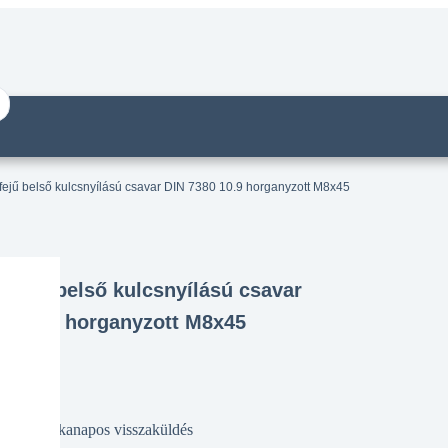
ejű belső kulcsnyílású csavar DIN 7380 10.9 horganyzott M8x45
bfejű belső kulcsnyílású csavar
80 10.9 horganyzott M8x45
14 munkanapos visszaküldés