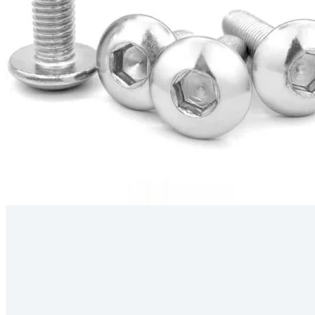
Kérdés
Keressen
295 566