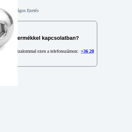
Biztonságos fizetés
e van termékkel kapcsolatban?
 minket bizalommal ezen a telefonszámon:
+36 20
6