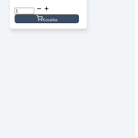
Félgömbfejű
belső
kulcsnyílású
Kosárba
csavar
DIN
7380
10.9
horganyzott
M8x45
mennyiség