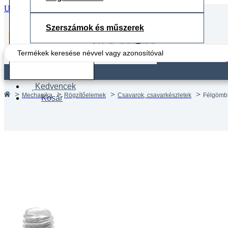
Ugrás a fő tartalomhoz
Ugrás a lábléchez
Szerszámok és műszerek
Search
...
Fiók
Kedvencek
Mechanika
Rögzítőelemek
Csavarok, csavarkészletek
Félgömbf
Kosár
Félgöm
DIN 73