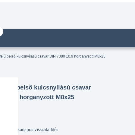
ejű belső kulcsnyílású csavar DIN 7380 10.9 horganyzott M8x25
bfejű belső kulcsnyílású csavar
80 10.9 horganyzott M8x25
14 munkanapos visszaküldés