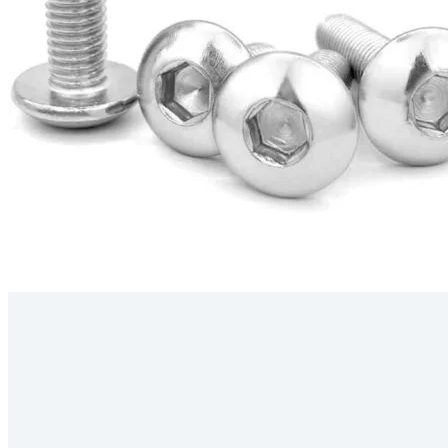
Kérdés
Keressen
295 566