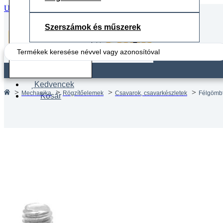
Ugrás a fő tartalomhoz
Ugrás a lábléchez
Szerszámok és műszerek
Search
...
Fiók
Kedvencek
Mechanika
Rögzítőelemek
Csavarok, csavarkészletek
Félgömbf
Kosár
Félgöm
DIN 73