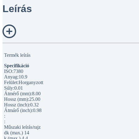
Leírás
Termék leírás
Specifikáció
ISO:7380
Anyag:10.9
Felület:Horganyzott
Súly:0.01
Átmérő (mm):8.00
Hossz (mm):25.00
Hossz (inch):0.32
Átmárő (inch):0.98
:
:
Műszaki leírás/rajz
dk (max.) 14
k (max.) 4.4