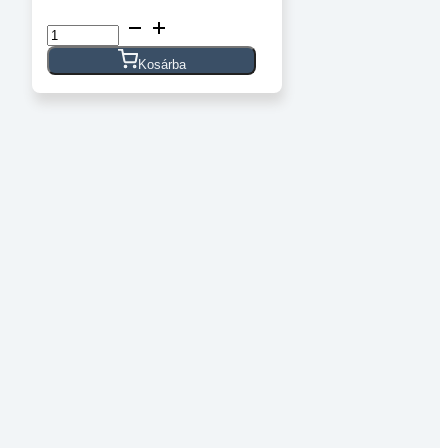
Félgömbfejű
belső
kulcsnyílású
Kosárba
csavar
DIN
7380
10.9
horganyzott
M8x25
mennyiség