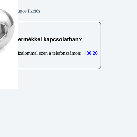
Biztonságos fizetés
e van termékkel kapcsolatban?
 minket bizalommal ezen a telefonszámon:
+36 20
6