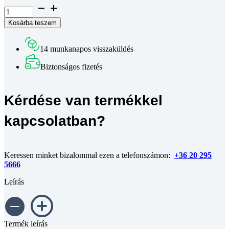
Félgömbfejű
belső
Kosárba teszem
kulcsnyílású
csavar
DIN
14 munkanapos visszaküldés
7380
10.9
Biztonságos fizetés
horganyzott
M6x60
mennyiség
Kérdése van termékkel
kapcsolatban?
Keressen minket bizalommal ezen a telefonszámon:
+36 20 295
5666
Leírás
Termék leírás