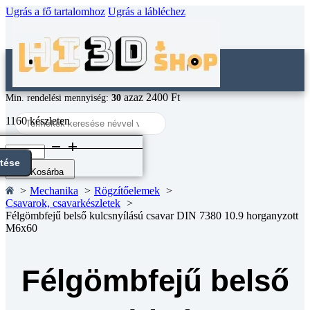
Ugrás a fő tartalomhoz
Ugrás a lábléchez
azaz 2400 Ft
Min. rendelési mennyiség:
30
Search
1160 készleten
...
Félgömbfejű
belső
ntése
kulcsnyílású
Kosárba
csavar
Mechanika
Rögzítőelemek
DIN
Csavarok, csavarkészletek
7380
Félgömbfejű belső kulcsnyílású csavar DIN 7380 10.9 horganyzott
10.9
M6x60
horganyzott
M6x60
mennyiség
Félgömbfejű belső