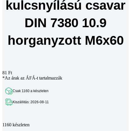
kulcsnyílású csavar
DIN 7380 10.9
horganyzott M6x60
81
Ft
*Az árak az ÁFÁ-t tartalmazzák
Csak 1160 a készleten
Kiszállitás: 2026-08-11
Teljes leírás megtekintése
1160 készleten