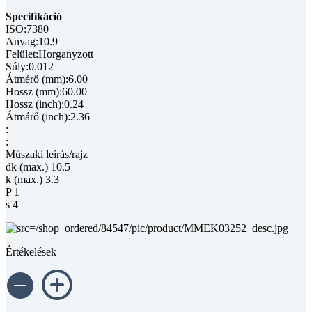
Specifikáció
ISO:7380
Anyag:10.9
Felület:Horganyzott
Súly:0.012
Átmérő (mm):6.00
Hossz (mm):60.00
Hossz (inch):0.24
Átmárő (inch):2.36
:
:
Műszaki leírás/rajz
dk (max.) 10.5
k (max.) 3.3
P 1
s 4
Értékelések