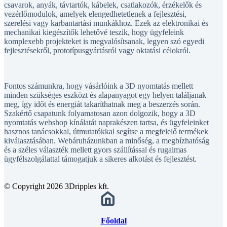
vezérlőmodulok, amelyek elengedhetetlenek a fejlesztési,
szerelési vagy karbantartási munkákhoz. Ezek az elektronikai és
mechanikai kiegészítők lehetővé teszik, hogy ügyfeleink
komplexebb projekteket is megvalósítsanak, legyen szó egyedi
fejlesztésekről, prototípusgyártásról vagy oktatási célokról.
Fontos számunkra, hogy vásárlóink a 3D nyomtatás mellett
minden szükséges eszközt és alapanyagot egy helyen találjanak
meg, így időt és energiát takaríthatnak meg a beszerzés során.
Szakértő csapatunk folyamatosan azon dolgozik, hogy a 3D
nyomtatás webshop kínálatát naprakészen tartsa, és ügyfeleinket
hasznos tanácsokkal, útmutatókkal segítse a megfelelő termékek
kiválasztásában. Webáruházunkban a minőség, a megbízhatóság
és a széles választék mellett gyors szállítással és rugalmas
ügyfélszolgálattal támogatjuk a sikeres alkotást és fejlesztést.
© Copyright 2026 3Dripples kft.
Főoldal