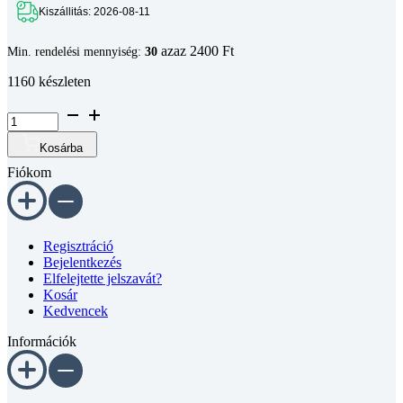
azaz 2400 Ft
Min. rendelési mennyiség:
30
1160 készleten
Félgömbfejű
belső
kulcsnyílású
Kosárba
csavar
Fiókom
DIN
7380
10.9
horganyzott
M6x60
Regisztráció
mennyiség
Bejelentkezés
Elfelejtette jelszavát?
Kosár
Kedvencek
Információk
Általános Szerződési Feltételek