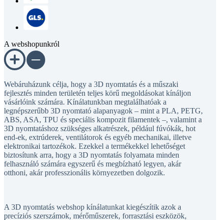
A webshopunkról
Webáruházunk célja, hogy a 3D nyomtatás és a műszaki
fejlesztés minden területén teljes körű megoldásokat kínáljon
vásárlóink számára. Kínálatunkban megtalálhatóak a
legnépszerűbb 3D nyomtató alapanyagok – mint a PLA, PETG,
ABS, ASA, TPU és speciális kompozit filamentek –, valamint a
3D nyomtatáshoz szükséges alkatrészek, például fúvókák, hot
end-ek, extrúderek, ventilátorok és egyéb mechanikai, illetve
elektronikai tartozékok. Ezekkel a termékekkel lehetőséget
biztosítunk arra, hogy a 3D nyomtatás folyamata minden
felhasználó számára egyszerű és megbízható legyen, akár
otthoni, akár professzionális környezetben dolgozik.
A 3D nyomtatás webshop kínálatunkat kiegészítik azok a
precíziós szerszámok, mérőműszerek, forrasztási eszközök,
csavarok, anyák, távtartók, kábelek, csatlakozók, érzékelők és