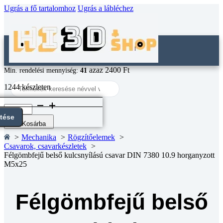
Ugrás a fő tartalomhoz
Ugrás a lábléchez
azaz 2400 Ft
Min. rendelési mennyiség:
41
Search
1244 készleten
...
Félgömbfejű
belső
ntése
kulcsnyílású
Kosárba
csavar
Mechanika
Rögzítőelemek
DIN
Csavarok, csavarkészletek
7380
Félgömbfejű belső kulcsnyílású csavar DIN 7380 10.9 horganyzott
10.9
M5x25
horganyzott
M5x25
mennyiség
Félgömbfejű belső