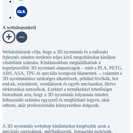
A webshopunkról
Webáruházunk célja, hogy a 3D nyomtatás és a műszaki
fejlesztés minden területén teljes körű megoldásokat kínáljon
vásárlóink számára. Kínálatunkban megtalálhatóak a
legnépszerűbb 3D nyomtató alapanyagok – mint a PLA, PETG,
ABS, ASA, TPU és speciális kompozit filamentek –, valamint a
3D nyomtatáshoz szükséges alkatrészek, például fúvókák, hot
end-ek, extrúderek, ventilátorok és egyéb mechanikai, illetve
elektronikai tartozékok. Ezekkel a termékekkel lehetőséget
biztosítunk arra, hogy a 3D nyomtatás folyamata minden
felhasználó számára egyszerű és megbízható legyen, akár
otthoni, akár professzionális környezetben dolgozik.
A 3D nyomtatás webshop kínálatunkat kiegészítik azok a
precíziós szerszámok, mérőműszerek, forrasztási eszközök,