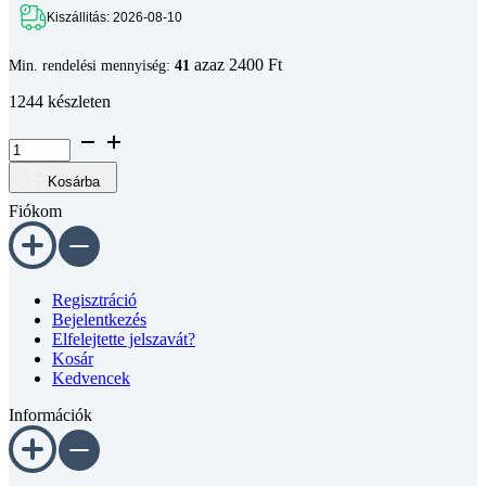
Kiszállitás: 2026-08-10
azaz 2400 Ft
Min. rendelési mennyiség:
41
1244 készleten
Félgömbfejű
belső
kulcsnyílású
Kosárba
csavar
Fiókom
DIN
7380
10.9
horganyzott
M5x25
Regisztráció
mennyiség
Bejelentkezés
Elfelejtette jelszavát?
Kosár
Kedvencek
Információk