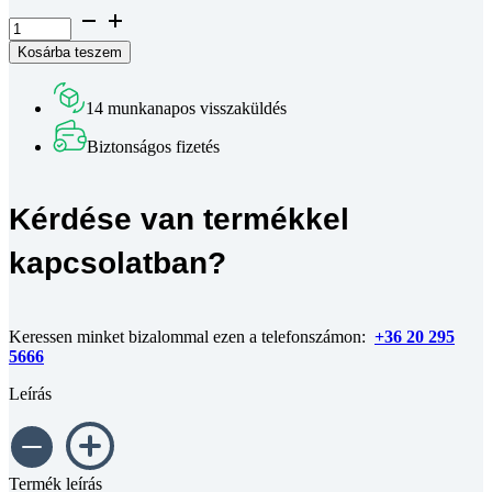
Félgömbfejű
belső
Kosárba teszem
kulcsnyílású
csavar
DIN
14 munkanapos visszaküldés
7380
10.9
Biztonságos fizetés
horganyzott
M5x25
mennyiség
Kérdése van termékkel
kapcsolatban?
Keressen minket bizalommal ezen a telefonszámon:
+36 20 295
5666
Leírás
Termék leírás