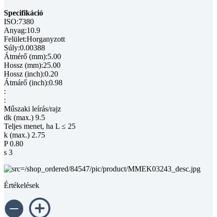
Specifikáció
ISO:7380
Anyag:10.9
Felület:Horganyzott
Súly:0.00388
Átmérő (mm):5.00
Hossz (mm):25.00
Hossz (inch):0.20
Átmárő (inch):0.98
:
:
Műszaki leírás/rajz
dk (max.) 9.5
Teljes menet, ha L ≤ 25
k (max.) 2.75
P 0.80
s 3
Értékelések