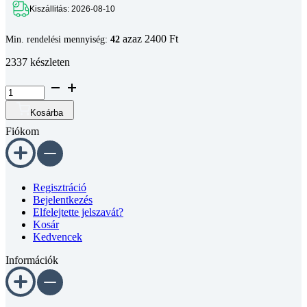
Kiszállitás: 2026-08-10
azaz 2400 Ft
Min. rendelési mennyiség:
42
2337 készleten
Félgömbfejű
belső
kulcsnyílású
Kosárba
csavar
Fiókom
DIN
7380
10.9
horganyzott
M5x20
Regisztráció
mennyiség
Bejelentkezés
Elfelejtette jelszavát?
Kosár
Kedvencek
Információk