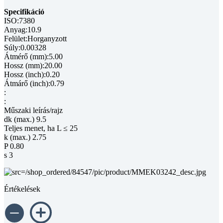
Specifikáció
ISO:7380
Anyag:10.9
Felület:Horganyzott
Súly:0.00328
Átmérő (mm):5.00
Hossz (mm):20.00
Hossz (inch):0.20
Átmárő (inch):0.79
:
:
Műszaki leírás/rajz
dk (max.) 9.5
Teljes menet, ha L ≤ 25
k (max.) 2.75
P 0.80
s 3
Értékelések