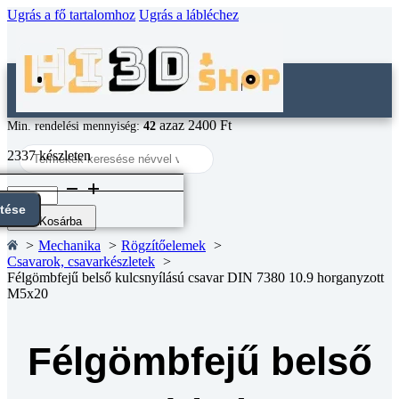
Ugrás a fő tartalomhoz
Ugrás a lábléchez
azaz 2400 Ft
Min. rendelési mennyiség:
42
Search
2337 készleten
...
Félgömbfejű
belső
ntése
kulcsnyílású
Kosárba
csavar
Mechanika
Rögzítőelemek
DIN
Csavarok, csavarkészletek
7380
Félgömbfejű belső kulcsnyílású csavar DIN 7380 10.9 horganyzott
10.9
M5x20
horganyzott
M5x20
mennyiség
Félgömbfejű belső