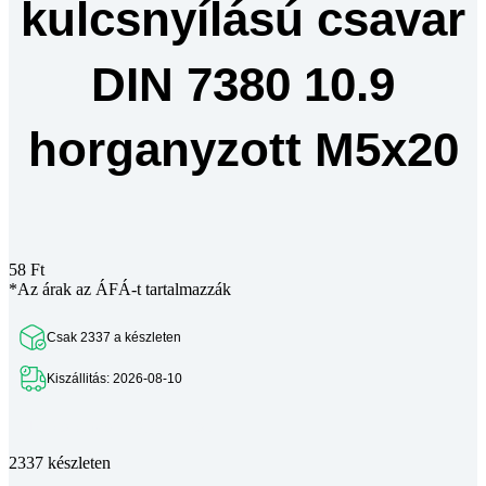
kulcsnyílású csavar
DIN 7380 10.9
horganyzott M5x20
58
Ft
*Az árak az ÁFÁ-t tartalmazzák
Csak 2337 a készleten
Kiszállitás: 2026-08-10
Teljes leírás megtekintése
2337 készleten