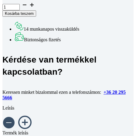
Félgömbfejű
belső
Kosárba teszem
kulcsnyílású
csavar
DIN
14 munkanapos visszaküldés
7380
10.9
Biztonságos fizetés
horganyzott
M5x20
mennyiség
Kérdése van termékkel
kapcsolatban?
Keressen minket bizalommal ezen a telefonszámon:
+36 20 295
5666
Leírás
Termék leírás