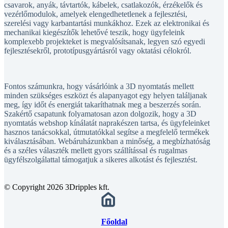
csavarok, anyák, távtartók, kábelek, csatlakozók, érzékelők és
vezérlőmodulok, amelyek elengedhetetlenek a fejlesztési,
szerelési vagy karbantartási munkákhoz. Ezek az elektronikai és
mechanikai kiegészítők lehetővé teszik, hogy ügyfeleink
komplexebb projekteket is megvalósítsanak, legyen szó egyedi
fejlesztésekről, prototípusgyártásról vagy oktatási célokról.
Fontos számunkra, hogy vásárlóink a 3D nyomtatás mellett
minden szükséges eszközt és alapanyagot egy helyen találjanak
meg, így időt és energiát takaríthatnak meg a beszerzés során.
Szakértő csapatunk folyamatosan azon dolgozik, hogy a 3D
nyomtatás webshop kínálatát naprakészen tartsa, és ügyfeleinket
hasznos tanácsokkal, útmutatókkal segítse a megfelelő termékek
kiválasztásában. Webáruházunkban a minőség, a megbízhatóság
és a széles választék mellett gyors szállítással és rugalmas
ügyfélszolgálattal támogatjuk a sikeres alkotást és fejlesztést.
© Copyright 2026 3Dripples kft.
Főoldal