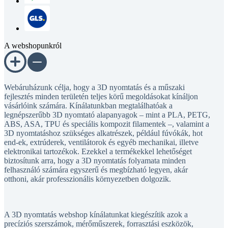
A webshopunkról
Webáruházunk célja, hogy a 3D nyomtatás és a műszaki
fejlesztés minden területén teljes körű megoldásokat kínáljon
vásárlóink számára. Kínálatunkban megtalálhatóak a
legnépszerűbb 3D nyomtató alapanyagok – mint a PLA, PETG,
ABS, ASA, TPU és speciális kompozit filamentek –, valamint a
3D nyomtatáshoz szükséges alkatrészek, például fúvókák, hot
end-ek, extrúderek, ventilátorok és egyéb mechanikai, illetve
elektronikai tartozékok. Ezekkel a termékekkel lehetőséget
biztosítunk arra, hogy a 3D nyomtatás folyamata minden
felhasználó számára egyszerű és megbízható legyen, akár
otthoni, akár professzionális környezetben dolgozik.
A 3D nyomtatás webshop kínálatunkat kiegészítik azok a
precíziós szerszámok, mérőműszerek, forrasztási eszközök,