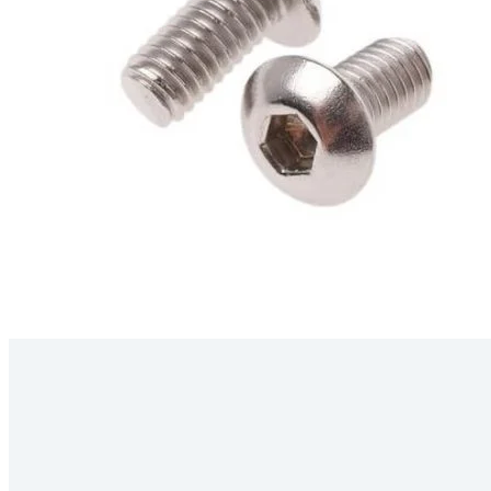
Kérdés
Keressen
295 566