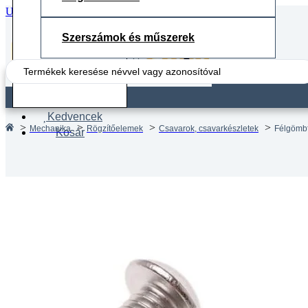
Ugrás a fő tartalomhoz
Ugrás a lábléchez
Szerszámok és műszerek
Search
...
Fiók
Kedvencek
Mechanika
Rögzítőelemek
Csavarok, csavarkészletek
Félgömbf
Kosár
Félgöm
DIN 73