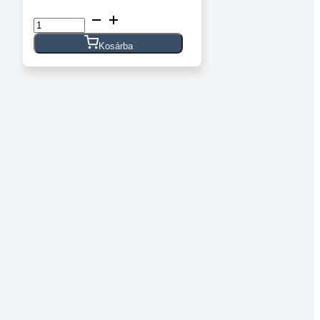
Félgömbfejű
belső
kulcsnyílású
Kosárba
csavar
DIN
7380
10.9
horganyzott
M5x10
mennyiség