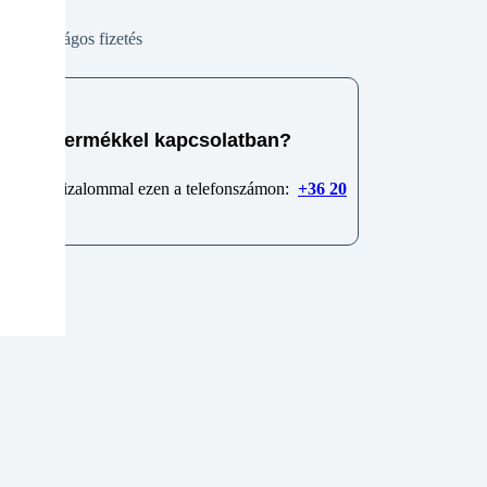
Biztonságos fizetés
e van termékkel kapcsolatban?
 minket bizalommal ezen a telefonszámon:
+36 20
6