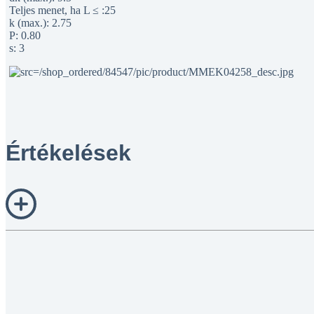
Teljes menet, ha L ≤ :25
k (max.): 2.75
P: 0.80
s: 3
Értékelések