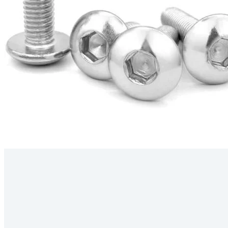
Kérdés
Keressen
295 566