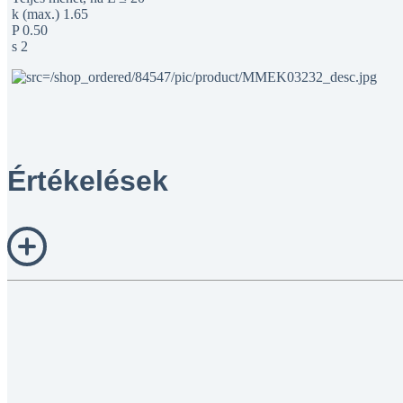
k (max.) 1.65
P 0.50
s 2
Értékelések