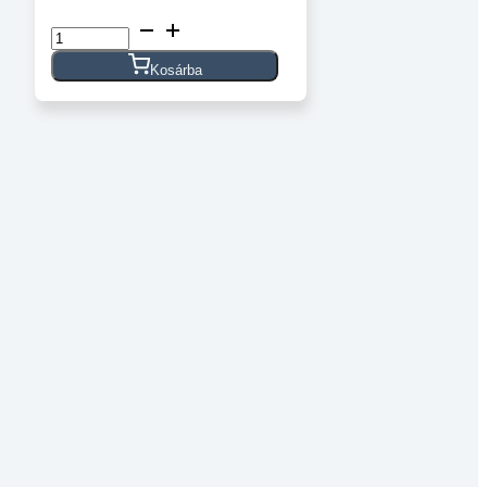
Félgömbfejű
belső
kulcsnyílású
Kosárba
csavar
DIN
7380
10.9
horganyzott
M3x10
mennyiség