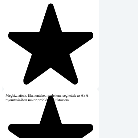
Megbízhatóak, filamenteket rendeltem, segítettek az ASA
nyomtatásában mikor problémába üktöztem