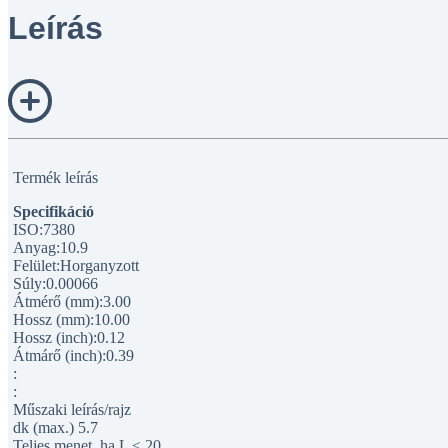
Leírás
Termék leírás
Specifikáció
ISO:7380
Anyag:10.9
Felület:Horganyzott
Súly:0.00066
Átmérő (mm):3.00
Hossz (mm):10.00
Hossz (inch):0.12
Átmárő (inch):0.39
:
:
Műszaki leírás/rajz
dk (max.) 5.7
Teljes menet, ha L ≤ 20