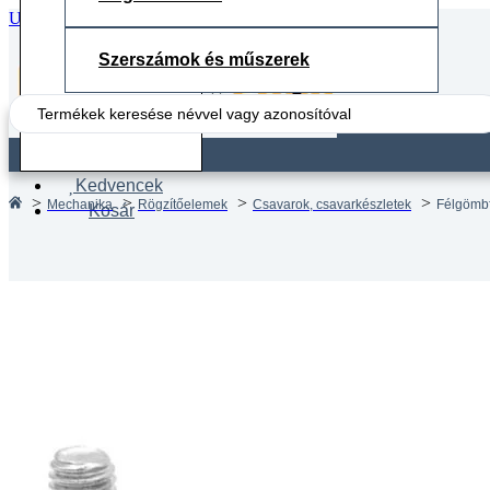
Ugrás a fő tartalomhoz
Ugrás a lábléchez
Szerszámok és műszerek
Search
...
Fiók
Kedvencek
Mechanika
Rögzítőelemek
Csavarok, csavarkészletek
Félgömbf
Kosár
Félgöm
DIN 73