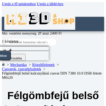
Ugrás a fő tartalomhoz
Ugrás a lábléchez
azaz 2400 Ft
Min. rendelési mennyiség:
27
Search
1 készleten
...
Félgömbfejű
belső
ntése
kulcsnyílású
Kosárba
csavar
Mechanika
Rögzítőelemek
DIN
Csavarok, csavarkészletek
7380
Félgömbfejű belső kulcsnyílású csavar DIN 7380 10.9 DSB fekete
10.9
M6x20
DSB
fekete
M6x20
Félgömbfejű belső
mennyiség