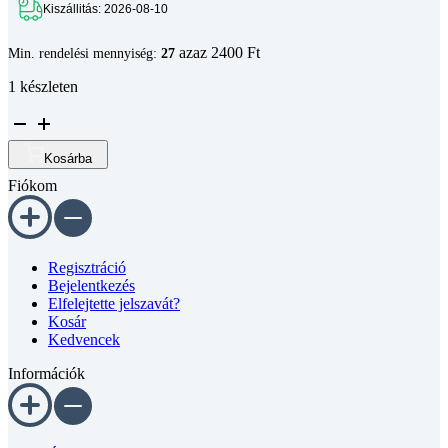
Kiszállitás: 2026-08-10
azaz 2400 Ft
Min. rendelési mennyiség:
27
1 készleten
Félgömbfejű
belső
kulcsnyílású
Kosárba
csavar
Fiókom
DIN
7380
10.9
DSB
fekete
Regisztráció
M6x20
Bejelentkezés
mennyiség
Elfelejtette jelszavát?
Kosár
Kedvencek
Információk