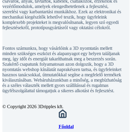
csavarok, anyák, távtartók, kábelek, csatlakozók, érzékelők és
vezérlőmodulok, amelyek elengedhetetlenek a fejlesztési,
szerelési vagy karbantartási munkákhoz. Ezek az elektronikai és
mechanikai kiegészítők lehetővé teszik, hogy ügyfeleink
komplexebb projekteket is megvalósítsanak, legyen szó egyedi
fejlesztésekről, prototípusgyártásról vagy oktatási célokról.
Fontos számunkra, hogy vásárlóink a 3D nyomtatás mellett
minden szükséges eszközt és alapanyagot egy helyen találjanak
meg, így időt és energiát takaríthatnak meg a beszerzés során.
Szakértő csapatunk folyamatosan azon dolgozik, hogy a 3D
nyomtatás webshop kínálatát naprakészen tartsa, és ügyfeleinket
hasznos tanácsokkal, útmutatókkal segítse a megfelelő termékek
kiválasztásában. Webáruházunkban a minőség, a megbízhatóság
és a széles választék mellett gyors szállítással és rugalmas
ügyfélszolgálattal támogatjuk a sikeres alkotást és fejlesztést.
© Copyright 2026 3Dripples kft.
Főoldal