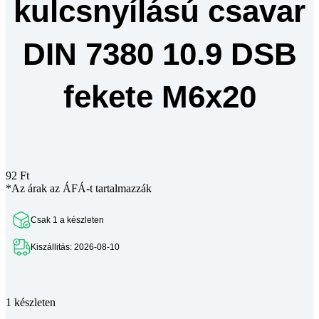
kulcsnyílású csavar
DIN 7380 10.9 DSB
fekete M6x20
92
Ft
*Az árak az ÁFÁ-t tartalmazzák
Csak 1 a készleten
Kiszállitás: 2026-08-10
Teljes leírás megtekintése
1 készleten