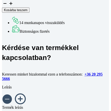
Félgömbfejű
belső
Kosárba teszem
kulcsnyílású
csavar
DIN
14 munkanapos visszaküldés
7380
10.9
Biztonságos fizetés
DSB
fekete
M6x20
Kérdése van termékkel
mennyiség
kapcsolatban?
Keressen minket bizalommal ezen a telefonszámon:
+36 20 295
5666
Leírás
Termék leírás