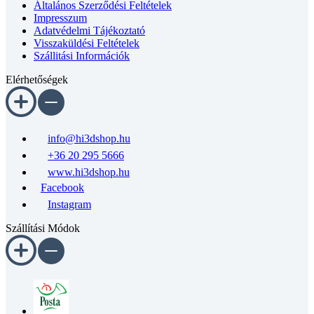
Általános Szerződési Feltételek
Impresszum
Adatvédelmi Tájékoztató
Visszaküldési Feltételek
Szállitási Információk
Elérhetőségek
info@hi3dshop.hu
+36 20 295 5666
www.hi3dshop.hu
Facebook
Instagram
Szállítási Módok