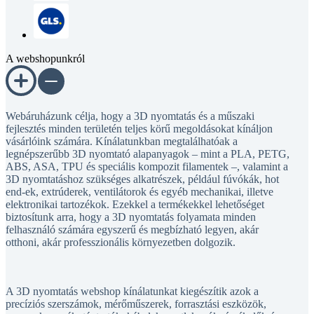
A webshopunkról
Webáruházunk célja, hogy a 3D nyomtatás és a műszaki
fejlesztés minden területén teljes körű megoldásokat kínáljon
vásárlóink számára. Kínálatunkban megtalálhatóak a
legnépszerűbb 3D nyomtató alapanyagok – mint a PLA, PETG,
ABS, ASA, TPU és speciális kompozit filamentek –, valamint a
3D nyomtatáshoz szükséges alkatrészek, például fúvókák, hot
end-ek, extrúderek, ventilátorok és egyéb mechanikai, illetve
elektronikai tartozékok. Ezekkel a termékekkel lehetőséget
biztosítunk arra, hogy a 3D nyomtatás folyamata minden
felhasználó számára egyszerű és megbízható legyen, akár
otthoni, akár professzionális környezetben dolgozik.
A 3D nyomtatás webshop kínálatunkat kiegészítik azok a
precíziós szerszámok, mérőműszerek, forrasztási eszközök,