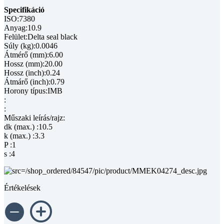
Specifikáció
ISO:7380
Anyag:10.9
Felület:Delta seal black
Súly (kg):0.0046
Átmérő (mm):6.00
Hossz (mm):20.00
Hossz (inch):0.24
Átmárő (inch):0.79
Horony típus:IMB
:
:
Műszaki leírás/rajz:
dk (max.) :10.5
k (max.) :3.3
P :1
s :4
Értékelések