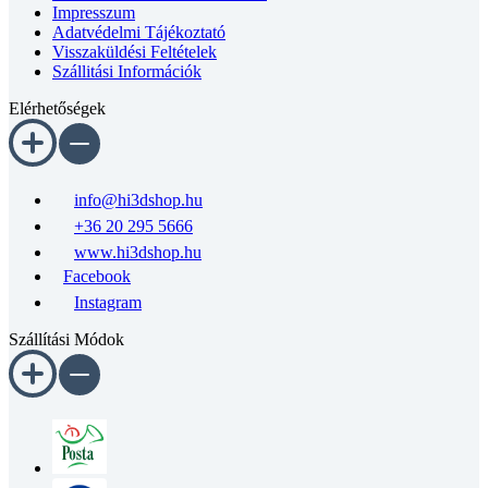
Impresszum
Adatvédelmi Tájékoztató
Visszaküldési Feltételek
Szállitási Információk
Elérhetőségek
info@hi3dshop.hu
+36 20 295 5666
www.hi3dshop.hu
Facebook
Instagram
Szállítási Módok