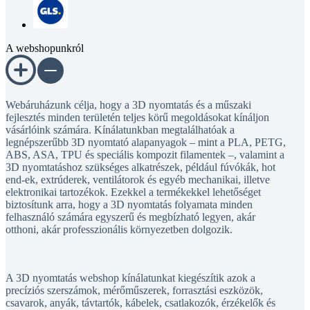
A webshopunkról
Webáruházunk célja, hogy a 3D nyomtatás és a műszaki
fejlesztés minden területén teljes körű megoldásokat kínáljon
vásárlóink számára. Kínálatunkban megtalálhatóak a
legnépszerűbb 3D nyomtató alapanyagok – mint a PLA, PETG,
ABS, ASA, TPU és speciális kompozit filamentek –, valamint a
3D nyomtatáshoz szükséges alkatrészek, például fúvókák, hot
end-ek, extrúderek, ventilátorok és egyéb mechanikai, illetve
elektronikai tartozékok. Ezekkel a termékekkel lehetőséget
biztosítunk arra, hogy a 3D nyomtatás folyamata minden
felhasználó számára egyszerű és megbízható legyen, akár
otthoni, akár professzionális környezetben dolgozik.
A 3D nyomtatás webshop kínálatunkat kiegészítik azok a
precíziós szerszámok, mérőműszerek, forrasztási eszközök,
csavarok, anyák, távtartók, kábelek, csatlakozók, érzékelők és