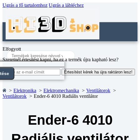
Ugrás a fő tartalomhoz
Ugrás a lábléchez
Elfogyott
Search
...
Szeretnél értesítést kapni, ha ez a termék újra kapható lesz?
Értesítést kérek ha újra raktáron lesz!
ntése
Elektronika
Elektromechanika
Ventilátorok
Ventilátorok
Ender-6 4010 Radiális ventilátor
Ender-6 4010
Radiális ventilátor