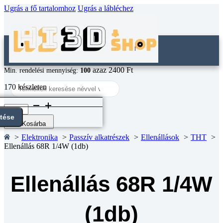
Ugrás a fő tartalomhoz
Ugrás a lábléchez
azaz 2400 Ft
Min. rendelési mennyiség:
100
Search
170 készleten
...
Ellenállás
68R
ntése
1/4W
Kosárba
(1db)
Elektronika
Passzív alkatrészek
Ellenállások
THT
mennyiség
Ellenállás 68R 1/4W (1db)
Ellenállás 68R 1/4W
(1db)