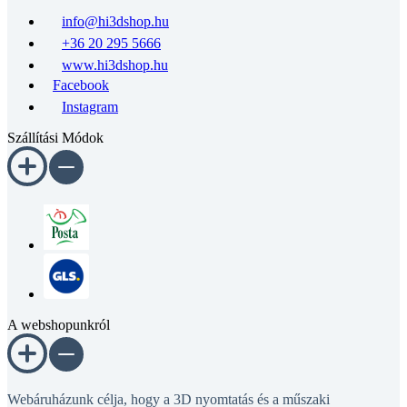
info@hi3dshop.hu
+36 20 295 5666
www.hi3dshop.hu
Facebook
Instagram
Szállítási Módok
A webshopunkról
Webáruházunk célja, hogy a 3D nyomtatás és a műszaki
fejlesztés minden területén teljes körű megoldásokat kínáljon