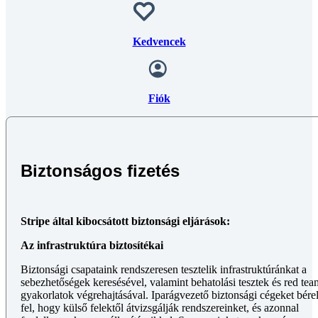
Kedvencek
Fiók
Biztonságos fizetés
Stripe által kibocsátott biztonsági eljárások:
Az infrastruktúra biztosítékai
Biztonsági csapataink rendszeresen tesztelik infrastruktúránkat a
sebezhetőségek keresésével, valamint behatolási tesztek és red tea
gyakorlatok végrehajtásával. Iparágvezető biztonsági cégeket bére
fel, hogy külső felektől átvizsgálják rendszereinket, és azonnal
foglalkozunk a megállapításaikkal. Szervereinket gyakran és