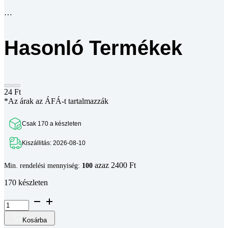
Hasonló Termékek
24
Ft
*Az árak az ÁFÁ-t tartalmazzák
Csak 170 a készleten
Kiszállitás: 2026-08-10
azaz 2400 Ft
Min. rendelési mennyiség:
100
170 készleten
Ellenállás
68R
1/4W
Kosárba
(1db)
Fiókom
mennyiség