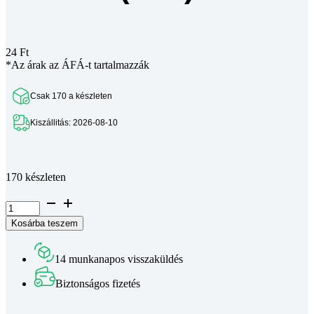
24
Ft
*Az árak az ÁFÁ-t tartalmazzák
Csak 170 a készleten
Kiszállitás: 2026-08-10
Teljes leírás megtekintése
170 készleten
Ellenállás
68R
Kosárba teszem
1/4W
(1db)
mennyiség
14 munkanapos visszaküldés
Biztonságos fizetés