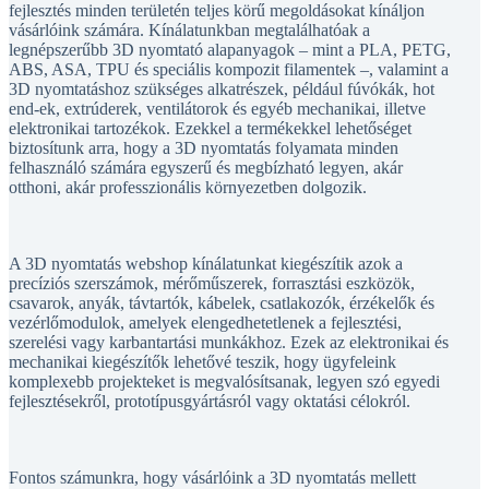
vásárlóink számára. Kínálatunkban megtalálhatóak a
legnépszerűbb 3D nyomtató alapanyagok – mint a PLA, PETG,
ABS, ASA, TPU és speciális kompozit filamentek –, valamint a
3D nyomtatáshoz szükséges alkatrészek, például fúvókák, hot
end-ek, extrúderek, ventilátorok és egyéb mechanikai, illetve
elektronikai tartozékok. Ezekkel a termékekkel lehetőséget
biztosítunk arra, hogy a 3D nyomtatás folyamata minden
felhasználó számára egyszerű és megbízható legyen, akár
otthoni, akár professzionális környezetben dolgozik.
A 3D nyomtatás webshop kínálatunkat kiegészítik azok a
precíziós szerszámok, mérőműszerek, forrasztási eszközök,
csavarok, anyák, távtartók, kábelek, csatlakozók, érzékelők és
vezérlőmodulok, amelyek elengedhetetlenek a fejlesztési,
szerelési vagy karbantartási munkákhoz. Ezek az elektronikai és
mechanikai kiegészítők lehetővé teszik, hogy ügyfeleink
komplexebb projekteket is megvalósítsanak, legyen szó egyedi
fejlesztésekről, prototípusgyártásról vagy oktatási célokról.
Fontos számunkra, hogy vásárlóink a 3D nyomtatás mellett
minden szükséges eszközt és alapanyagot egy helyen találjanak