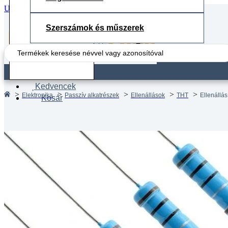
Ugrás a fő tartalomhoz
Ugrás a lábléchez
Szerszámok és műszerek
Search
...
Fiók
Kedvencek
Elektronika
Passzív alkatrészek
Ellenállások
THT
Ellenállá
Kosár
Ellenál