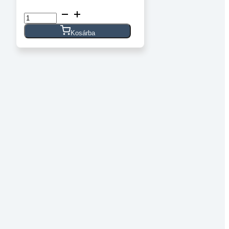
Ellenállás
12K
1/4W
Kosárba
(1db)
mennyiség