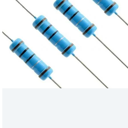
Kérdés
Keressen
295 566