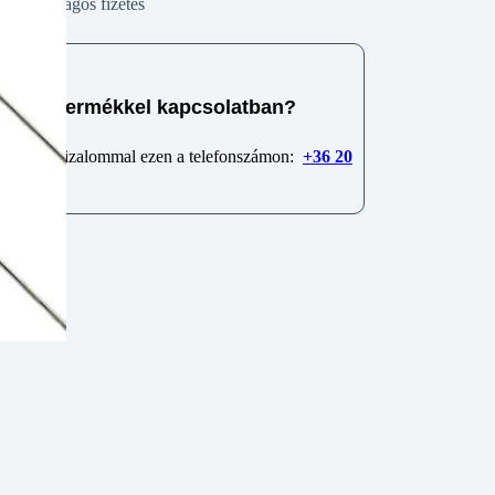
Biztonságos fizetés
e van termékkel kapcsolatban?
 minket bizalommal ezen a telefonszámon:
+36 20
6