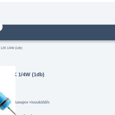
s 12K 1/4W (1db)
lás 12K 1/4W (1db)
14 munkanapos visszaküldés