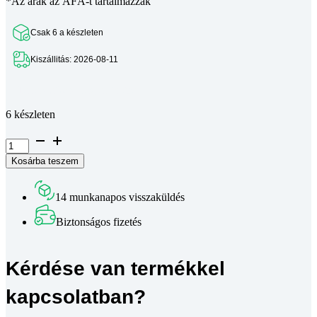
*Az árak az ÁFÁ-t tartalmazzák
Csak 6 a készleten
Kiszállitás: 2026-08-11
Teljes leírás megtekintése
6 készleten
Elektronikai
alkatrész
Kosárba teszem
készlet
4
mennyiség
14 munkanapos visszaküldés
Biztonságos fizetés
Kérdése van termékkel
kapcsolatban?