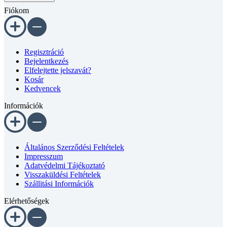
4
Fiókom
mennyiség
Regisztráció
Bejelentkezés
Elfelejtette jelszavát?
Kosár
Kedvencek
Információk
Általános Szerződési Feltételek
Impresszum
Adatvédelmi Tájékoztató
Visszaküldési Feltételek
Szállitási Információk
Elérhetőségek