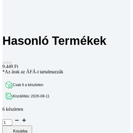
Hasonló Termékek
9.449
Ft
*Az árak az ÁFÁ-t tartalmazzák
Csak 6 a készleten
Kiszállitás: 2026-08-11
6 készleten
Elektronikai
alkatrész
készlet
Kosárba