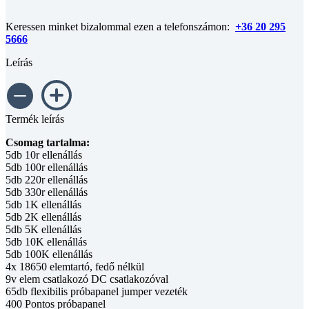
Keressen minket bizalommal ezen a telefonszámon:
+36 20 295
5666
Leírás
Termék leírás
Csomag tartalma:
5db 10r ellenállás
5db 100r ellenállás
5db 220r ellenállás
5db 330r ellenállás
5db 1K ellenállás
5db 2K ellenállás
5db 5K ellenállás
5db 10K ellenállás
5db 100K ellenállás
4x 18650 elemtartó, fedő nélkül
9v elem csatlakozó DC csatlakozóval
65db flexibilis próbapanel jumper vezeték
400 Pontos próbapanel