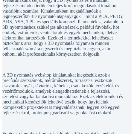
Webáruházunk célja, hogy a 3D nyomtatás és a műszaki
fejlesztés minden területén teljes körű megoldásokat kínáljon
vásárlóink számára. Kínálatunkban megtalálhatóak a
legnépszerűbb 3D nyomtató alapanyagok – mint a PLA, PETG,
ABS, ASA, TPU és speciális kompozit filamentek –, valamint a
3D nyomtatáshoz szükséges alkatrészek, például fúvókák, hot
end-ek, extrúderek, ventilátorok és egyéb mechanikai, illetve
elektronikai tartozékok. Ezekkel a termékekkel lehetőséget
biztosítunk arra, hogy a 3D nyomtatás folyamata minden
felhasználó számára egyszerű és megbízható legyen, akár
otthoni, akár professzionális környezetben dolgozik.
A 3D nyomtatás webshop kínálatunkat kiegészítik azok a
precíziós szerszámok, mérőműszerek, forrasztási eszközök,
csavarok, anyák, távtartók, kábelek, csatlakozók, érzékelők és
vezérlőmodulok, amelyek elengedhetetlenek a fejlesztési,
szerelési vagy karbantartási munkákhoz. Ezek az elektronikai és
mechanikai kiegészítők lehetővé teszik, hogy ügyfeleink
komplexebb projekteket is megvalósítsanak, legyen szó egyedi
fejlesztésekről, prototípusgyártásról vagy oktatási célokról.
Fontos számunkra, hogy vásárlóink a 3D nyomtatás mellett