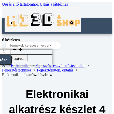
Ugrás a fő tartalomhoz
Ugrás a lábléchez
6 készleten
Search
...
Elektronikai
alkatrész
készlet
Kosárba
ntése
4
Elektronika
Fejlesztés- és számítástechnika
mennyiség
Fejlesztéstechnika
Fejlesztőkittek, oktatás
Elektronikai alkatrész készlet 4
Elektronikai
alkatrész készlet 4