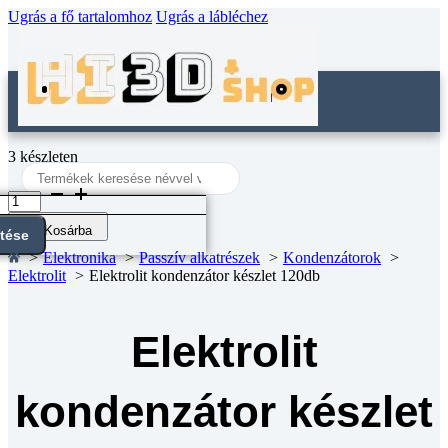
Ugrás a fő tartalomhoz
Ugrás a lábléchez
3 készleten
Search
...
Elektrolit
kondenzátor
készlet
Kosárba
ntése
120db
Elektronika
Passzív alkatrészek
Kondenzátorok
mennyiség
Elektrolit
Elektrolit kondenzátor készlet 120db
Elektrolit
kondenzátor készlet