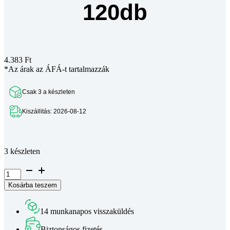
120db
4.383
Ft
*Az árak az ÁFÁ-t tartalmazzák
Csak 3 a készleten
Kiszállitás: 2026-08-12
Teljes leírás megtekintése
3 készleten
Elektrolit
kondenzátor
Kosárba teszem
készlet
120db
mennyiség
14 munkanapos visszaküldés
Biztonságos fizetés