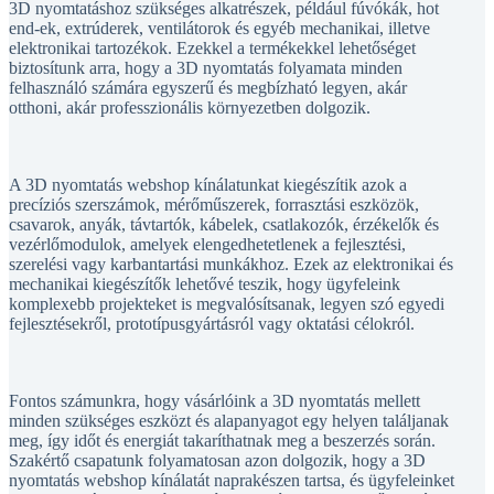
3D nyomtatáshoz szükséges alkatrészek, például fúvókák, hot
end-ek, extrúderek, ventilátorok és egyéb mechanikai, illetve
elektronikai tartozékok. Ezekkel a termékekkel lehetőséget
biztosítunk arra, hogy a 3D nyomtatás folyamata minden
felhasználó számára egyszerű és megbízható legyen, akár
otthoni, akár professzionális környezetben dolgozik.
A 3D nyomtatás webshop kínálatunkat kiegészítik azok a
precíziós szerszámok, mérőműszerek, forrasztási eszközök,
csavarok, anyák, távtartók, kábelek, csatlakozók, érzékelők és
vezérlőmodulok, amelyek elengedhetetlenek a fejlesztési,
szerelési vagy karbantartási munkákhoz. Ezek az elektronikai és
mechanikai kiegészítők lehetővé teszik, hogy ügyfeleink
komplexebb projekteket is megvalósítsanak, legyen szó egyedi
fejlesztésekről, prototípusgyártásról vagy oktatási célokról.
Fontos számunkra, hogy vásárlóink a 3D nyomtatás mellett
minden szükséges eszközt és alapanyagot egy helyen találjanak
meg, így időt és energiát takaríthatnak meg a beszerzés során.
Szakértő csapatunk folyamatosan azon dolgozik, hogy a 3D
nyomtatás webshop kínálatát naprakészen tartsa, és ügyfeleinket