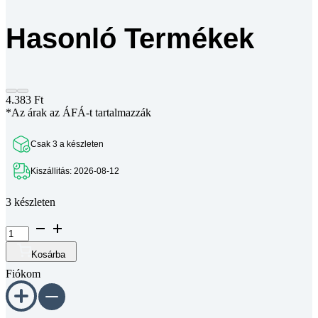
Hasonló Termékek
4.383
Ft
*Az árak az ÁFÁ-t tartalmazzák
Csak 3 a készleten
Kiszállitás: 2026-08-12
3 készleten
Elektrolit
kondenzátor
készlet
Kosárba
120db
Fiókom
mennyiség