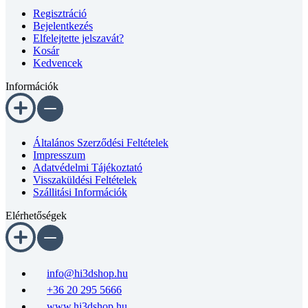
Regisztráció
Bejelentkezés
Elfelejtette jelszavát?
Kosár
Kedvencek
Információk
Általános Szerződési Feltételek
Impresszum
Adatvédelmi Tájékoztató
Visszaküldési Feltételek
Szállitási Információk
Elérhetőségek
info@hi3dshop.hu
+36 20 295 5666
www.hi3dshop.hu