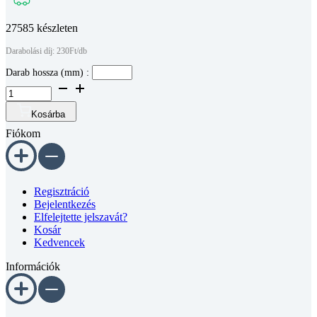
27585 készleten
Darabolási díj: 230Ft/db
Darab hossza (mm) :
Bosch
komp.
aluprofil
Kosárba
45
Fiókom
x
45
mm,
könnyű
10-
Regisztráció
es
Bejelentkezés
horonyméret
Elfelejtette jelszavát?
(méretre
Kosár
vágva)
Kedvencek
mennyiség
Információk