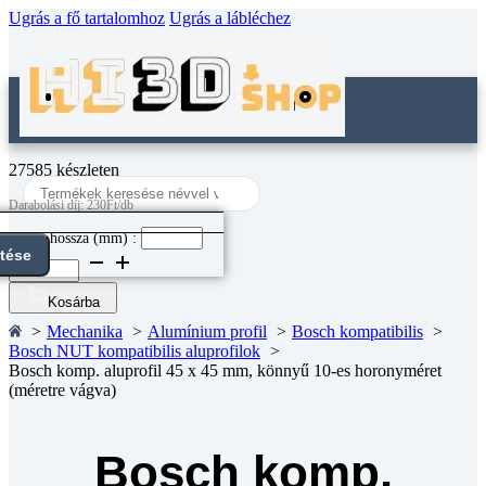
Ugrás a fő tartalomhoz
Ugrás a lábléchez
27585 készleten
Search
...
Darabolási díj: 230Ft/db
Darab hossza (mm) :
ntése
Bosch
komp.
aluprofil
Kosárba
45
Mechanika
Alumínium profil
Bosch kompatibilis
x
Bosch NUT kompatibilis aluprofilok
45
Bosch komp. aluprofil 45 x 45 mm, könnyű 10-es horonyméret
mm,
(méretre vágva)
könnyű
10-
es
horonyméret
Bosch komp.
(méretre