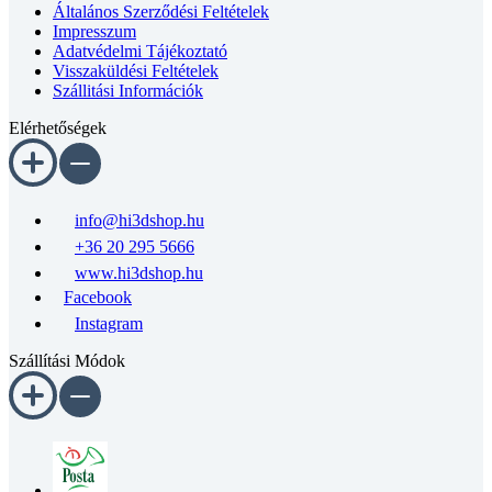
Általános Szerződési Feltételek
Impresszum
Adatvédelmi Tájékoztató
Visszaküldési Feltételek
Szállitási Információk
Elérhetőségek
info@hi3dshop.hu
+36 20 295 5666
www.hi3dshop.hu
Facebook
Instagram
Szállítási Módok