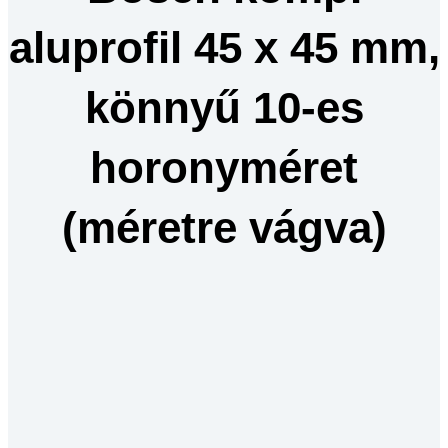
vágva)
mennyiség
aluprofil 45 x 45 mm,
könnyű 10-es
horonyméret
(méretre vágva)