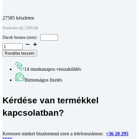
Teljes leírás megtekintése
27585 készleten
Darabolási díj: 230Ft/db
Darab hossza (mm) :
Bosch
komp.
Kosárba teszem
aluprofil
45
x
14 munkanapos visszaküldés
45
mm,
Biztonságos fizetés
könnyű
10-
es
Kérdése van termékkel
horonyméret
(méretre
vágva)
kapcsolatban?
mennyiség
Keressen minket bizalommal ezen a telefonszámon:
+36 20 295