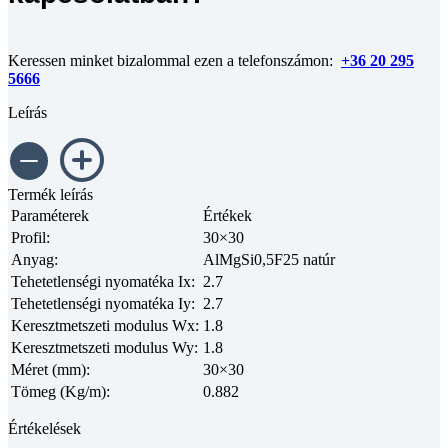
Keressen minket bizalommal ezen a telefonszámon:
+36 20 295
5666
Leírás
Termék leírás
Paraméterek
Értékek
Profil:
30×30
Anyag:
AlMgSi0,5F25 natúr
Tehetetlenségi nyomatéka Ix:
2.7
Tehetetlenségi nyomatéka Iy:
2.7
Keresztmetszeti modulus Wx:
1.8
Keresztmetszeti modulus Wy:
1.8
Méret (mm):
30×30
Tömeg (Kg/m):
0.882
Értékelések