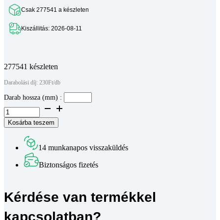
Csak 277541 a készleten
Kiszállitás: 2026-08-11
Teljes leírás megtekintése
277541 készleten
Darabolási díj: 230Ft/db
Darab hossza (mm) :
Bosch
komp.
Kosárba teszem
aluprofil
30
x
14 munkanapos visszaküldés
30
mm,
Biztonságos fizetés
8-
as
horonyméret(méretre
Kérdése van termékkel
vágva)
mennyiség
kapcsolatban?