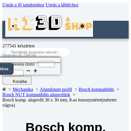
Ugrás a fő tartalomhoz
Ugrás a lábléchez
277541 készleten
Search
...
Darabolási díj: 230Ft/db
Darab hossza (mm) :
ntése
Bosch
komp.
aluprofil
Kosárba
30
Mechanika
Alumínium profil
Bosch kompatibilis
x
Bosch NUT kompatibilis aluprofilok
30
Bosch komp. aluprofil 30 x 30 mm, 8-as horonyméret(méretre
mm,
vágva)
8-
as
horonyméret(méretre
vágva)
Bosch komp.
mennyiség