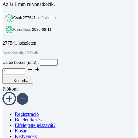
Az ár 1 mm-re vonatkozik.
Csak 277541 a készleten
Kiszállitás: 2026-08-11
277541 készleten
Darabolási díj: 230Ft/db
Darab hossza (mm) :
Bosch
komp.
aluprofil
Kosárba
30
Fiókom
x
30
mm,
8-
as
Regisztráció
horonyméret(méretre
Bejelentkezés
vágva)
Elfelejtette jelszavát?
mennyiség
Kosár
Kedvencek