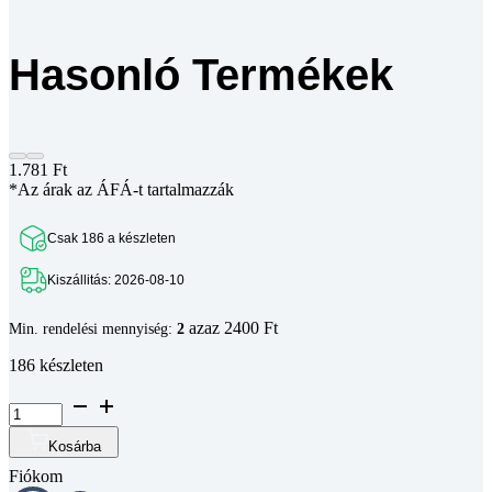
Hasonló Termékek
1.781
Ft
*Az árak az ÁFÁ-t tartalmazzák
Csak 186 a készleten
Kiszállitás: 2026-08-10
azaz 2400 Ft
Min. rendelési mennyiség:
2
186 készleten
B8
sarokrögzítő
30
Kosárba
x
Fiókom
60