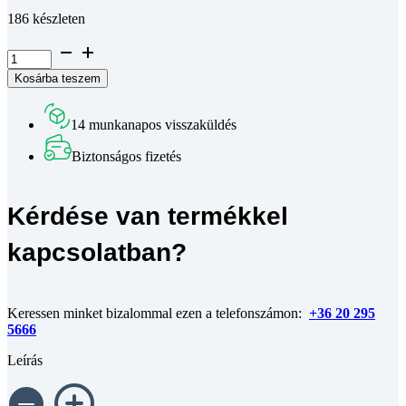
186 készleten
B8
sarokrögzítő
Kosárba teszem
30
x
60
14 munkanapos visszaküldés
mm,
8-
Biztonságos fizetés
as
horonyhoz
mennyiség
Kérdése van termékkel
kapcsolatban?
Keressen minket bizalommal ezen a telefonszámon:
+36 20 295
5666
Leírás