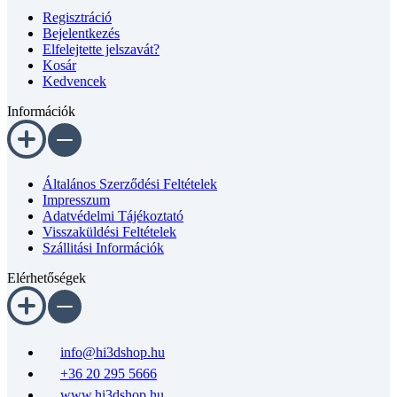
Regisztráció
as
Bejelentkezés
horonyhoz
Elfelejtette jelszavát?
mennyiség
Kosár
Kedvencek
Információk
Általános Szerződési Feltételek
Impresszum
Adatvédelmi Tájékoztató
Visszaküldési Feltételek
Szállitási Információk
Elérhetőségek
info@hi3dshop.hu
+36 20 295 5666
www.hi3dshop.hu