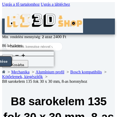
Ugrás a fő tartalomhoz
Ugrás a lábléchez
azaz 2400 Ft
Min. rendelési mennyiség:
2
Search
86 készleten
...
B8
sarokelem
ntése
135
Kosárba
fok
Mechanika
Alumínium profil
Bosch kompatibilis
30
Kötőelemek, kiegészítők
x
B8 sarokelem 135 fok 30 x 30 mm, 8-as horonyhoz
30
mm,
8-
as
B8 sarokelem 135
horonyhoz
mennyiség
fok 30 x 30 mm, 8-as