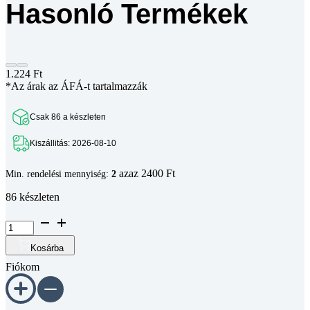
Hasonló Termékek
1.224
Ft
*Az árak az ÁFÁ-t tartalmazzák
Csak 86 a készleten
Kiszállitás: 2026-08-10
azaz 2400 Ft
Min. rendelési mennyiség:
2
86 készleten
B8
sarokelem
135
Kosárba
fok
Fiókom
30
x
30
mm,
8-