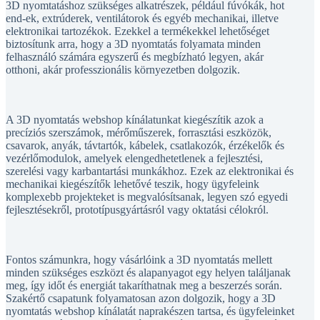
end-ek, extrúderek, ventilátorok és egyéb mechanikai, illetve
elektronikai tartozékok. Ezekkel a termékekkel lehetőséget
biztosítunk arra, hogy a 3D nyomtatás folyamata minden
felhasználó számára egyszerű és megbízható legyen, akár
otthoni, akár professzionális környezetben dolgozik.
A 3D nyomtatás webshop kínálatunkat kiegészítik azok a
precíziós szerszámok, mérőműszerek, forrasztási eszközök,
csavarok, anyák, távtartók, kábelek, csatlakozók, érzékelők és
vezérlőmodulok, amelyek elengedhetetlenek a fejlesztési,
szerelési vagy karbantartási munkákhoz. Ezek az elektronikai és
mechanikai kiegészítők lehetővé teszik, hogy ügyfeleink
komplexebb projekteket is megvalósítsanak, legyen szó egyedi
fejlesztésekről, prototípusgyártásról vagy oktatási célokról.
Fontos számunkra, hogy vásárlóink a 3D nyomtatás mellett
minden szükséges eszközt és alapanyagot egy helyen találjanak
meg, így időt és energiát takaríthatnak meg a beszerzés során.
Szakértő csapatunk folyamatosan azon dolgozik, hogy a 3D
nyomtatás webshop kínálatát naprakészen tartsa, és ügyfeleinket
hasznos tanácsokkal, útmutatókkal segítse a megfelelő termékek