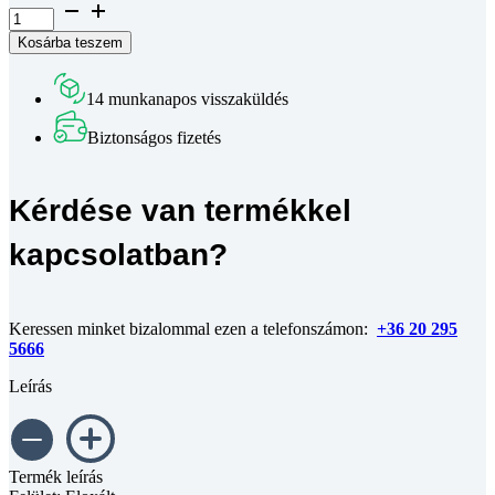
B8
sarokelem
Kosárba teszem
135
fok
30
14 munkanapos visszaküldés
x
30
Biztonságos fizetés
mm,
8-
as
Kérdése van termékkel
horonyhoz
mennyiség
kapcsolatban?
Keressen minket bizalommal ezen a telefonszámon:
+36 20 295
5666
Leírás
Termék leírás