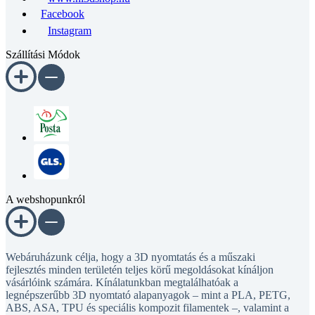
Facebook
Instagram
Szállítási Módok
A webshopunkról
Webáruházunk célja, hogy a 3D nyomtatás és a műszaki
fejlesztés minden területén teljes körű megoldásokat kínáljon
vásárlóink számára. Kínálatunkban megtalálhatóak a
legnépszerűbb 3D nyomtató alapanyagok – mint a PLA, PETG,
ABS, ASA, TPU és speciális kompozit filamentek –, valamint a
3D nyomtatáshoz szükséges alkatrészek, például fúvókák, hot