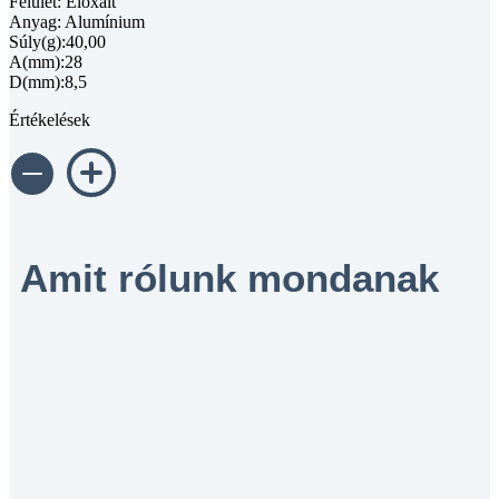
Felület: Eloxált
Anyag: Alumínium
Súly(g):40,00
A(mm):28
D(mm):8,5
Értékelések
Amit rólunk mondanak