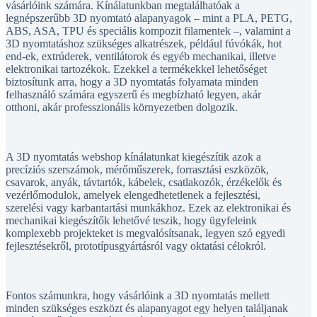
vásárlóink számára. Kínálatunkban megtalálhatóak a
legnépszerűbb 3D nyomtató alapanyagok – mint a PLA, PETG,
ABS, ASA, TPU és speciális kompozit filamentek –, valamint a
3D nyomtatáshoz szükséges alkatrészek, például fúvókák, hot
end-ek, extrúderek, ventilátorok és egyéb mechanikai, illetve
elektronikai tartozékok. Ezekkel a termékekkel lehetőséget
biztosítunk arra, hogy a 3D nyomtatás folyamata minden
felhasználó számára egyszerű és megbízható legyen, akár
otthoni, akár professzionális környezetben dolgozik.
A 3D nyomtatás webshop kínálatunkat kiegészítik azok a
precíziós szerszámok, mérőműszerek, forrasztási eszközök,
csavarok, anyák, távtartók, kábelek, csatlakozók, érzékelők és
vezérlőmodulok, amelyek elengedhetetlenek a fejlesztési,
szerelési vagy karbantartási munkákhoz. Ezek az elektronikai és
mechanikai kiegészítők lehetővé teszik, hogy ügyfeleink
komplexebb projekteket is megvalósítsanak, legyen szó egyedi
fejlesztésekről, prototípusgyártásról vagy oktatási célokról.
Fontos számunkra, hogy vásárlóink a 3D nyomtatás mellett
minden szükséges eszközt és alapanyagot egy helyen találjanak