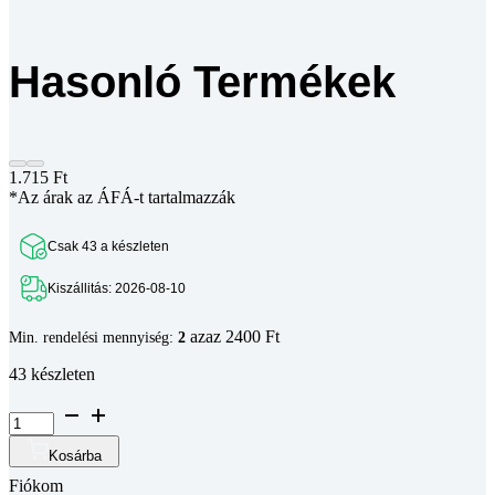
Hasonló Termékek
1.715
Ft
*Az árak az ÁFÁ-t tartalmazzák
Csak 43 a készleten
Kiszállitás: 2026-08-10
azaz 2400 Ft
Min. rendelési mennyiség:
2
43 készleten
B10
sarokelem
40
Kosárba
x
Fiókom
80