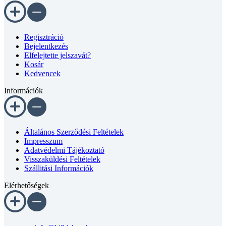
mm,
10-
es
horonyhoz
Regisztráció
mennyiség
Bejelentkezés
Elfelejtette jelszavát?
Kosár
Kedvencek
Információk
Általános Szerződési Feltételek
Impresszum
Adatvédelmi Tájékoztató
Visszaküldési Feltételek
Szállitási Információk
Elérhetőségek