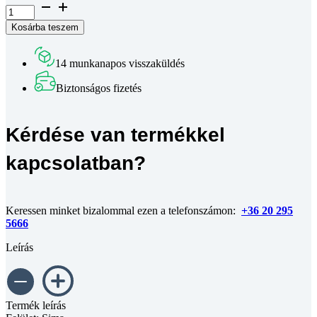
B10
sarokelem
Kosárba teszem
40
x
80
14 munkanapos visszaküldés
mm,
10-
Biztonságos fizetés
es
horonyhoz
mennyiség
Kérdése van termékkel
kapcsolatban?
Keressen minket bizalommal ezen a telefonszámon:
+36 20 295
5666
Leírás
Termék leírás