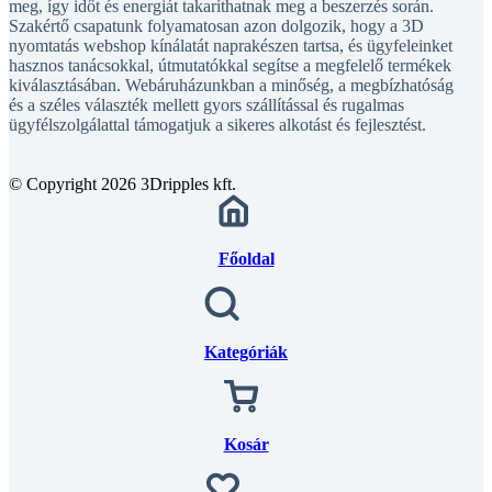
meg, így időt és energiát takaríthatnak meg a beszerzés során.
Szakértő csapatunk folyamatosan azon dolgozik, hogy a 3D
nyomtatás webshop kínálatát naprakészen tartsa, és ügyfeleinket
hasznos tanácsokkal, útmutatókkal segítse a megfelelő termékek
kiválasztásában. Webáruházunkban a minőség, a megbízhatóság
és a széles választék mellett gyors szállítással és rugalmas
ügyfélszolgálattal támogatjuk a sikeres alkotást és fejlesztést.
© Copyright 2026 3Dripples kft.
Főoldal
Kategóriák
Kosár