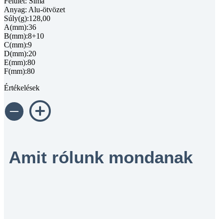
Felület: Sima
Anyag: Alu-ötvözet
Súly(g):128,00
A(mm):36
B(mm):8+10
C(mm):9
D(mm):20
E(mm):80
F(mm):80
Értékelések
Amit rólunk mondanak