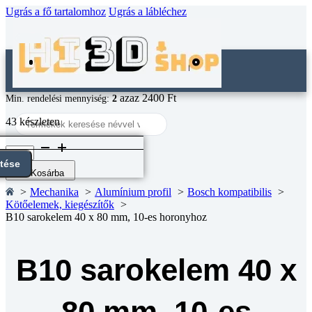
Ugrás a fő tartalomhoz
Ugrás a lábléchez
azaz 2400 Ft
Min. rendelési mennyiség:
2
Search
43 készleten
...
B10
sarokelem
ntése
40
Kosárba
x
Mechanika
Alumínium profil
Bosch kompatibilis
80
Kötőelemek, kiegészítők
mm,
B10 sarokelem 40 x 80 mm, 10-es horonyhoz
10-
es
horonyhoz
mennyiség
B10 sarokelem 40 x
80 mm, 10-es