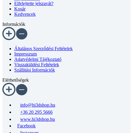
Elfelejtette jelszavát?
Kosár
Kedvencek
Információk
Általános Szerződési Feltételek
Impresszum
Adatvédelmi Tájékoztató
Visszaküldési Feltételek
Szállitási Információk
Elérhetőségek
info@hi3dshop.hu
+36 20 295 5666
www.hi3dshop.hu
Facebook
Instagram