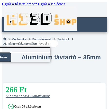
Ugrás a fő tartalomhoz
Ugrás a lábléchez
Mechanika
Rögzítőelemek
Távtartók
Search
Alumínium távtartó – 35mm
...
Alumínium távtartó – 35mm
ntése
266
Ft
*Az árak az ÁFÁ-t tartalmazzák
Csak 69 a készleten