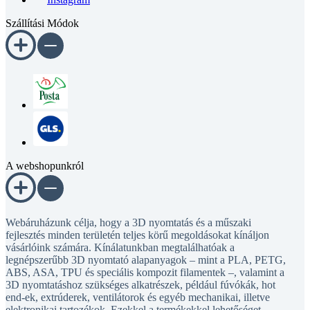
Szállítási Módok
A webshopunkról
Webáruházunk célja, hogy a 3D nyomtatás és a műszaki
fejlesztés minden területén teljes körű megoldásokat kínáljon
vásárlóink számára. Kínálatunkban megtalálhatóak a
legnépszerűbb 3D nyomtató alapanyagok – mint a PLA, PETG,
ABS, ASA, TPU és speciális kompozit filamentek –, valamint a
3D nyomtatáshoz szükséges alkatrészek, például fúvókák, hot
end-ek, extrúderek, ventilátorok és egyéb mechanikai, illetve
elektronikai tartozékok. Ezekkel a termékekkel lehetőséget